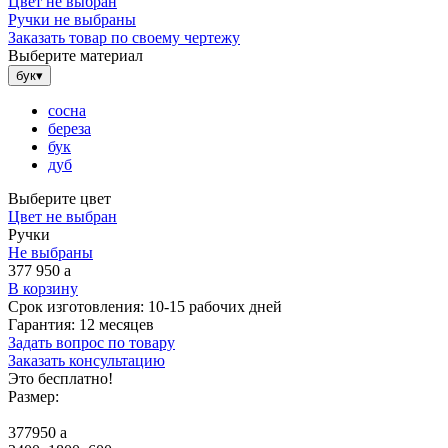
Цвет не выбран
Ручки не выбраны
Заказать товар по своему чертежу
Выберите материал
бук
▾
сосна
береза
бук
дуб
Выберите цвет
Цвет не выбран
Ручки
Не выбраны
377 950
a
В корзину
Срок изготовления:
10-15 рабочих дней
Гарантия:
12 месяцев
Задать вопрос по товару
Заказать консультацию
Это бесплатно!
Размер:
377950
a