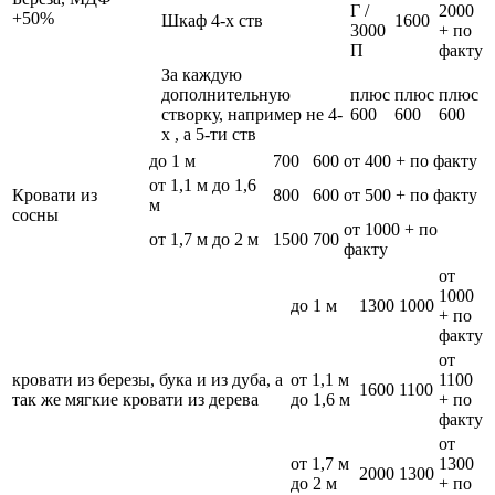
Г /
2000
+50%
Шкаф 4-х ств
1600
3000
+ по
П
факту
За каждую
дополнительную
плюс
плюс
плюс
створку, например не 4-
600
600
600
х , а 5-ти ств
до 1 м
700
600
от 400 + по факту
от 1,1 м до 1,6
Кровати из
800
600
от 500 + по факту
м
сосны
от 1000 + по
от 1,7 м до 2 м
1500
700
факту
от
1000
до 1 м
1300
1000
+ по
факту
от
кровати из березы, бука и из дуба, а
от 1,1 м
1100
1600
1100
так же мягкие кровати из дерева
до 1,6 м
+ по
факту
от
от 1,7 м
1300
2000
1300
до 2 м
+ по