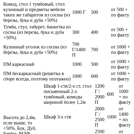
Комод, стол 1 тумбовый, стол
кухонный и предметы мебели
от 500 +
1000 Г
500
таких же габаритов из сосны (из
по факту
березы, бука и дуба +50%)
Тумба, стул, табурет, банкетка из
от 500 +
сосны (из березы, бука и дуба
300
400
по факту
+50%)
700
Кухонный уголок из сосны (из
от 1000 +
Г/1400
700
березы, бука и дуба +50%)
по факту
П
от 1000 +
ПМ каркасный
1000
500
по факту
ПМ бескаркасный (решетка в
от 1000 +
1000
600
сборе всегда, поэтому поэтажно)
по факту
Шкаф 1-ств/2-х ст, стол
1200
от
письменный 2-х
Г /
1000
600
тумбовый, комоды
2000
+ по
шириной более 1,2м
П
факту
2000
от
Г /
1400
Шкаф 3-х ств
1000
Высота до 2,4м,
2500
+ по
если выше, то
П
факту
+50%. Бук, Дуб,
2500
от
Берёза, МДФ