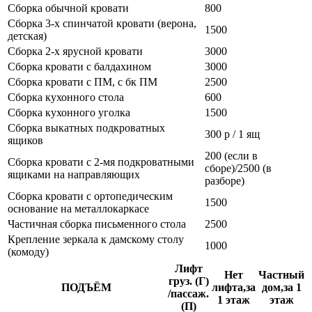
Сборка обычной кровати
800
Сборка 3-х спинчатой кровати (верона,
1500
детская)
Сборка 2-х ярусной кровати
3000
Сборка кровати с балдахином
3000
Сборка кровати с ПМ, с бк ПМ
2500
Сборка кухонного стола
600
Сборка кухонного уголка
1500
Сборка выкатных подкроватных
300 р / 1 ящ
ящиков
200 (если в
Сборка кровати с 2-мя подкроватными
сборе)/2500 (в
ящиками на направляющих
разборе)
Сборка кровати с ортопедическим
1500
основание на металлокаркасе
Частичная сборка письменного стола
2500
Крепление зеркала к дамскому столу
1000
(комоду)
Лифт
Нет
Частный
груз. (Г)
ПОДЪЁМ
лифта,за
дом,за 1
/пассаж.
1 этаж
этаж
(П)