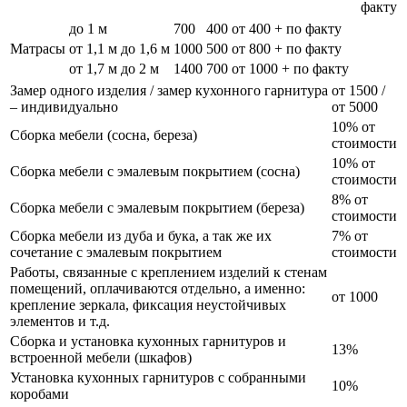
факту
до 1 м
700
400
от 400 + по факту
Матрасы
от 1,1 м до 1,6 м
1000
500
от 800 + по факту
от 1,7 м до 2 м
1400
700
от 1000 + по факту
Замер одного изделия / замер кухонного гарнитура
от 1500 /
– индивидуально
от 5000
10% от
Сборка мебели (сосна, береза)
стоимости
10% от
Сборка мебели с эмалевым покрытием (сосна)
стоимости
8% от
Сборка мебели с эмалевым покрытием (береза)
стоимости
Сборка мебели из дуба и бука, а так же их
7% от
сочетание с эмалевым покрытием
стоимости
Работы, связанные с креплением изделий к стенам
помещений, оплачиваются отдельно, а именно:
от 1000
крепление зеркала, фиксация неустойчивых
элементов и т.д.
Сборка и установка кухонных гарнитуров и
13%
встроенной мебели (шкафов)
Установка кухонных гарнитуров с собранными
10%
коробами