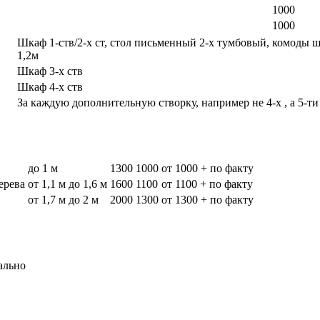
1000
1000
Шкаф 1-ств/2-х ст, стол письменный 2-х тумбовый, комоды 
1,2м
Шкаф 3-х ств
Шкаф 4-х ств
За каждую дополнительную створку, например не 4-х , а 5-ти
до 1 м
1300
1000
от 1000 + по факту
дерева
от 1,1 м до 1,6 м
1600
1100
от 1100 + по факту
от 1,7 м до 2 м
2000
1300
от 1300 + по факту
ально