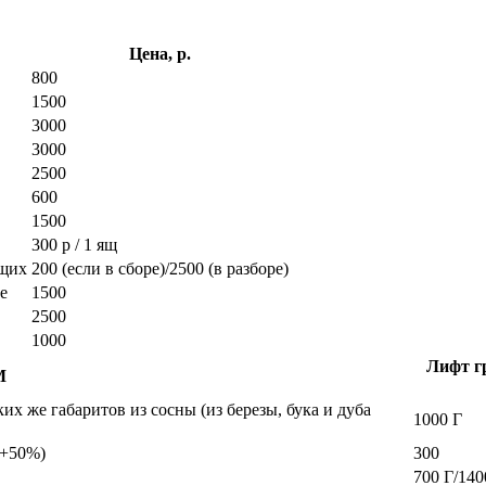
Цена, р.
800
1500
3000
3000
2500
600
1500
300 р / 1 ящ
ющих
200 (если в сборе)/2500 (в разборе)
е
1500
2500
1000
Лифт гр
М
х же габаритов из сосны (из березы, бука и дуба
1000 Г
а +50%)
300
700 Г/140