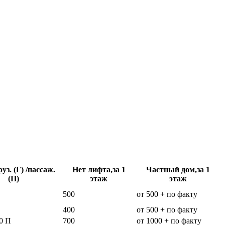
уз. (Г) /пассаж.
Нет лифта,за 1
Частный дом,за 1
(П)
этаж
этаж
500
от 500 + по факту
400
от 500 + по факту
0 П
700
от 1000 + по факту