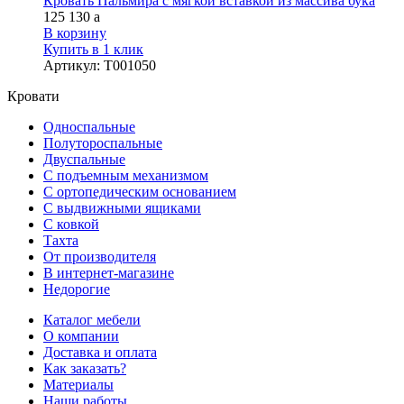
Кровать Пальмира с мягкой вставкой из массива бука
125 130
a
В корзину
Купить в 1 клик
Артикул
:
Т001050
Кровати
Односпальные
Полутороспальные
Двуспальные
С подъемным механизмом
С ортопедическим основанием
С выдвижными ящиками
С ковкой
Тахта
От производителя
В интернет-магазине
Недорогие
Каталог мебели
О компании
Доставка и оплата
Как заказать?
Материалы
Наши работы