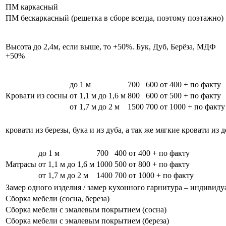
ПМ каркасный
ПМ бескаркасный (решетка в сборе всегда, поэтому поэтажно)
Высота до 2,4м, если выше, то +50%. Бук, Дуб, Берёза, МДФ
+50%
до 1 м
700
600
от 400 + по факту
Кровати из сосны
от 1,1 м до 1,6 м
800
600
от 500 + по факту
от 1,7 м до 2 м
1500
700
от 1000 + по факту
кровати из березы, бука и из дуба, а так же мягкие кровати из 
до 1 м
700
400
от 400 + по факту
Матрасы
от 1,1 м до 1,6 м
1000
500
от 800 + по факту
от 1,7 м до 2 м
1400
700
от 1000 + по факту
Замер одного изделия / замер кухонного гарнитура – индивиду
Сборка мебели (сосна, береза)
Сборка мебели с эмалевым покрытием (сосна)
Сборка мебели с эмалевым покрытием (береза)