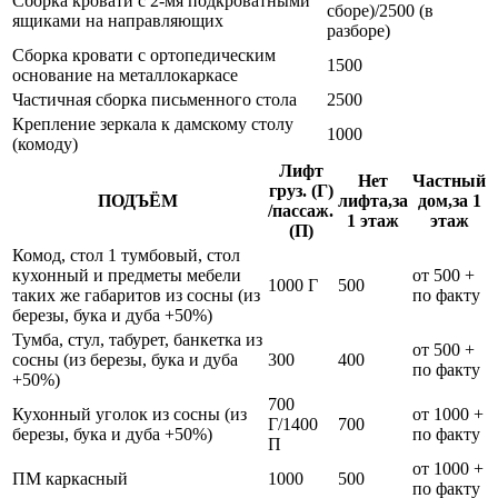
Сборка кровати с 2-мя подкроватными
сборе)/2500 (в
ящиками на направляющих
разборе)
Сборка кровати с ортопедическим
1500
основание на металлокаркасе
Частичная сборка письменного стола
2500
Крепление зеркала к дамскому столу
1000
(комоду)
Лифт
Нет
Частный
груз. (Г)
ПОДЪЁМ
лифта,за
дом,за 1
/пассаж.
1 этаж
этаж
(П)
Комод, стол 1 тумбовый, стол
кухонный и предметы мебели
от 500 +
1000 Г
500
таких же габаритов из сосны (из
по факту
березы, бука и дуба +50%)
Тумба, стул, табурет, банкетка из
от 500 +
сосны (из березы, бука и дуба
300
400
по факту
+50%)
700
Кухонный уголок из сосны (из
от 1000 +
Г/1400
700
березы, бука и дуба +50%)
по факту
П
от 1000 +
ПМ каркасный
1000
500
по факту