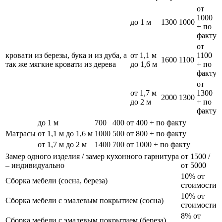
от
1000
до 1 м
1300
1000
+ по
факту
от
кровати из березы, бука и из дуба, а
от 1,1 м
1100
1600
1100
так же мягкие кровати из дерева
до 1,6 м
+ по
факту
от
от 1,7 м
1300
2000
1300
до 2 м
+ по
факту
до 1 м
700
400
от 400 + по факту
Матрасы
от 1,1 м до 1,6 м
1000
500
от 800 + по факту
от 1,7 м до 2 м
1400
700
от 1000 + по факту
Замер одного изделия / замер кухонного гарнитура
от 1500 /
– индивидуально
от 5000
10% от
Сборка мебели (сосна, береза)
стоимости
10% от
Сборка мебели с эмалевым покрытием (сосна)
стоимости
8% от
Сборка мебели с эмалевым покрытием (береза)