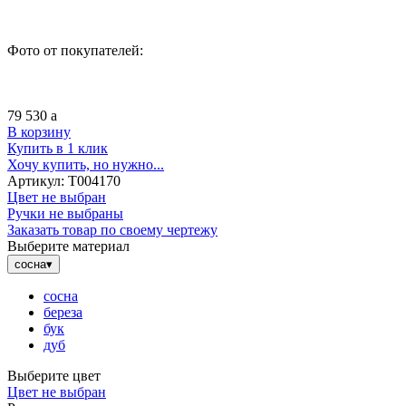
Фото от покупателей:
79 530
a
В корзину
Купить в 1 клик
Хочу купить, но нужно...
Артикул:
Т004170
Цвет не выбран
Ручки не выбраны
Заказать товар по своему чертежу
Выберите материал
сосна
▾
сосна
береза
бук
дуб
Выберите цвет
Цвет не выбран