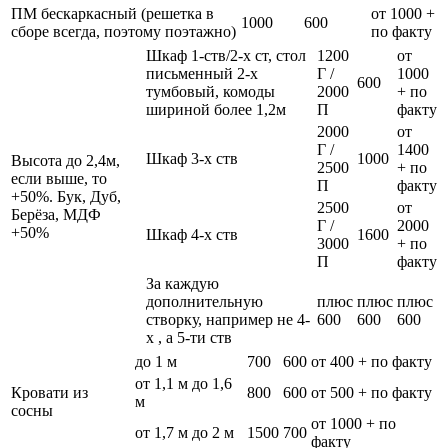
ПМ бескаркасный (решетка в
от 1000 +
1000
600
сборе всегда, поэтому поэтажно)
по факту
Шкаф 1-ств/2-х ст, стол
1200
от
письменный 2-х
Г /
1000
600
тумбовый, комоды
2000
+ по
шириной более 1,2м
П
факту
2000
от
Г /
1400
Шкаф 3-х ств
1000
Высота до 2,4м,
2500
+ по
если выше, то
П
факту
+50%. Бук, Дуб,
2500
от
Берёза, МДФ
Г /
2000
+50%
Шкаф 4-х ств
1600
3000
+ по
П
факту
За каждую
дополнительную
плюс
плюс
плюс
створку, например не 4-
600
600
600
х , а 5-ти ств
до 1 м
700
600
от 400 + по факту
от 1,1 м до 1,6
Кровати из
800
600
от 500 + по факту
м
сосны
от 1000 + по
от 1,7 м до 2 м
1500
700
факту