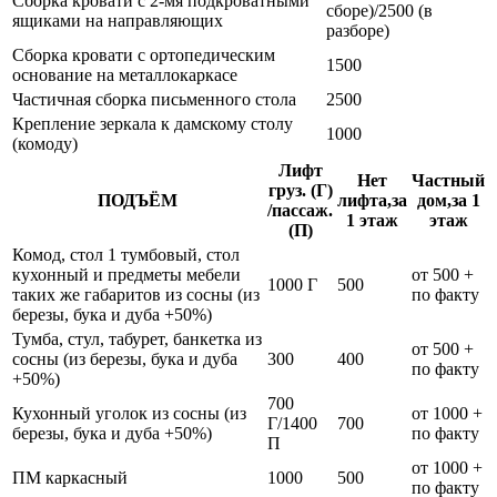
Сборка кровати с 2-мя подкроватными
сборе)/2500 (в
ящиками на направляющих
разборе)
Сборка кровати с ортопедическим
1500
основание на металлокаркасе
Частичная сборка письменного стола
2500
Крепление зеркала к дамскому столу
1000
(комоду)
Лифт
Нет
Частный
груз. (Г)
ПОДЪЁМ
лифта,за
дом,за 1
/пассаж.
1 этаж
этаж
(П)
Комод, стол 1 тумбовый, стол
кухонный и предметы мебели
от 500 +
1000 Г
500
таких же габаритов из сосны (из
по факту
березы, бука и дуба +50%)
Тумба, стул, табурет, банкетка из
от 500 +
сосны (из березы, бука и дуба
300
400
по факту
+50%)
700
Кухонный уголок из сосны (из
от 1000 +
Г/1400
700
березы, бука и дуба +50%)
по факту
П
от 1000 +
ПМ каркасный
1000
500
по факту