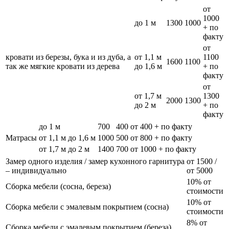
от
1000
до 1 м
1300
1000
+ по
факту
от
кровати из березы, бука и из дуба, а
от 1,1 м
1100
1600
1100
так же мягкие кровати из дерева
до 1,6 м
+ по
факту
от
от 1,7 м
1300
2000
1300
до 2 м
+ по
факту
до 1 м
700
400
от 400 + по факту
Матрасы
от 1,1 м до 1,6 м
1000
500
от 800 + по факту
от 1,7 м до 2 м
1400
700
от 1000 + по факту
Замер одного изделия / замер кухонного гарнитура
от 1500 /
– индивидуально
от 5000
10% от
Сборка мебели (сосна, береза)
стоимости
10% от
Сборка мебели с эмалевым покрытием (сосна)
стоимости
8% от
Сборка мебели с эмалевым покрытием (береза)