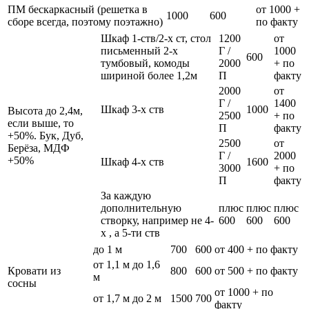
ПМ бескаркасный (решетка в
от 1000 +
1000
600
сборе всегда, поэтому поэтажно)
по факту
Шкаф 1-ств/2-х ст, стол
1200
от
письменный 2-х
Г /
1000
600
тумбовый, комоды
2000
+ по
шириной более 1,2м
П
факту
2000
от
Г /
1400
Шкаф 3-х ств
1000
Высота до 2,4м,
2500
+ по
если выше, то
П
факту
+50%. Бук, Дуб,
2500
от
Берёза, МДФ
Г /
2000
+50%
Шкаф 4-х ств
1600
3000
+ по
П
факту
За каждую
дополнительную
плюс
плюс
плюс
створку, например не 4-
600
600
600
х , а 5-ти ств
до 1 м
700
600
от 400 + по факту
от 1,1 м до 1,6
Кровати из
800
600
от 500 + по факту
м
сосны
от 1000 + по
от 1,7 м до 2 м
1500
700
факту