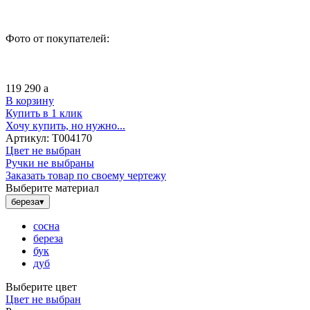
Фото от покупателей:
119 290
a
В корзину
Купить в 1 клик
Хочу купить, но нужно...
Артикул:
Т004170
Цвет не выбран
Ручки не выбраны
Заказать товар по своему чертежу
Выберите материал
береза
▾
сосна
береза
бук
дуб
Выберите цвет
Цвет не выбран