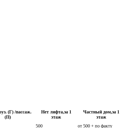
уз. (Г) /пассаж.
Нет лифта,за 1
Частный дом,за 1
(П)
этаж
этаж
500
от 500 + по факту