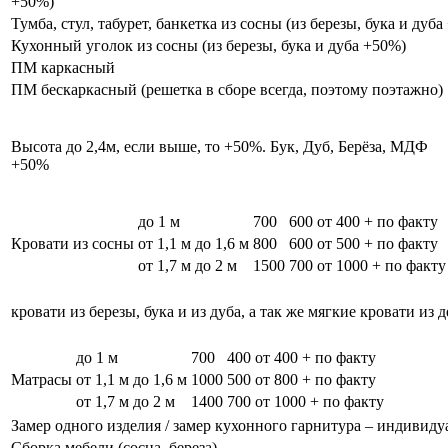
+50%)
Тумба, стул, табурет, банкетка из сосны (из березы, бука и дуб
Кухонный уголок из сосны (из березы, бука и дуба +50%)
ПМ каркасный
ПМ бескаркасный (решетка в сборе всегда, поэтому поэтажно)
Высота до 2,4м, если выше, то +50%. Бук, Дуб, Берёза, МДФ
+50%
до 1 м
700
600
от 400 + по факту
Кровати из сосны
от 1,1 м до 1,6 м
800
600
от 500 + по факту
от 1,7 м до 2 м
1500
700
от 1000 + по факту
кровати из березы, бука и из дуба, а так же мягкие кровати из 
до 1 м
700
400
от 400 + по факту
Матрасы
от 1,1 м до 1,6 м
1000
500
от 800 + по факту
от 1,7 м до 2 м
1400
700
от 1000 + по факту
Замер одного изделия / замер кухонного гарнитура – индивиду
Сборка мебели (сосна, береза)