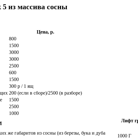
 5 из массива сосны
Цена, р.
800
1500
3000
3000
2500
600
1500
300 р / 1 ящ
ющих
200 (если в сборе)/2500 (в разборе)
е
1500
2500
1000
Лифт гр
М
х же габаритов из сосны (из березы, бука и дуба
1000 Г