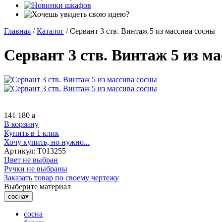
Главная
/
Каталог
/
Сервант 3 ств. Винтаж 5 из массива сосны
Сервант 3 ств. Винтаж 5 из м
141 180
a
В корзину
Купить в 1 клик
Хочу купить, но нужно...
Артикул:
Т013255
Цвет не выбран
Ручки не выбраны
Заказать товар по своему чертежу
Выберите материал
сосна
▾
сосна