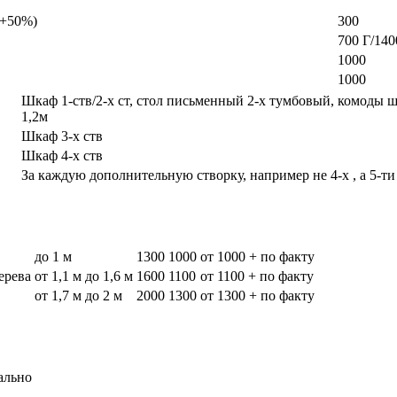
а +50%)
300
700 Г/140
1000
1000
Шкаф 1-ств/2-х ст, стол письменный 2-х тумбовый, комоды 
1,2м
Шкаф 3-х ств
Шкаф 4-х ств
За каждую дополнительную створку, например не 4-х , а 5-ти
до 1 м
1300
1000
от 1000 + по факту
дерева
от 1,1 м до 1,6 м
1600
1100
от 1100 + по факту
от 1,7 м до 2 м
2000
1300
от 1300 + по факту
ально