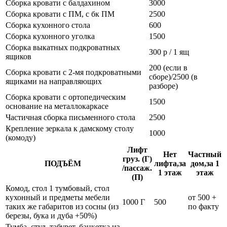
Сборка кровати с балдахином
3000
Сборка кровати с ПМ, с бк ПМ
2500
Сборка кухонного стола
600
Сборка кухонного уголка
1500
Сборка выкатных подкроватных
300 р / 1 ящ
ящиков
200 (если в
Сборка кровати с 2-мя подкроватными
сборе)/2500 (в
ящиками на направляющих
разборе)
Сборка кровати с ортопедическим
1500
основание на металлокаркасе
Частичная сборка письменного стола
2500
Крепление зеркала к дамскому столу
1000
(комоду)
Лифт
Нет
Частный
груз. (Г)
ПОДЪЁМ
лифта,за
дом,за 1
/пассаж.
1 этаж
этаж
(П)
Комод, стол 1 тумбовый, стол
кухонный и предметы мебели
от 500 +
1000 Г
500
таких же габаритов из сосны (из
по факту
березы, бука и дуба +50%)
Тумба, стул, табурет, банкетка из