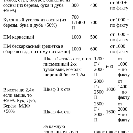
от 500 +
сосны (из березы, бука и дуба
300
400
по факту
+50%)
700
Кухонный уголок из сосны (из
от 1000 +
Г/1400
700
березы, бука и дуба +50%)
по факту
П
от 1000 +
ПМ каркасный
1000
500
по факту
ПМ бескаркасный (решетка в
от 1000 +
1000
600
сборе всегда, поэтому поэтажно)
по факту
Шкаф 1-ств/2-х ст, стол
1200
от
письменный 2-х
Г /
1000
600
тумбовый, комоды
2000
+ по
шириной более 1,2м
П
факту
2000
от
Г /
1400
Шкаф 3-х ств
1000
Высота до 2,4м,
2500
+ по
если выше, то
П
факту
+50%. Бук, Дуб,
2500
от
Берёза, МДФ
Г /
2000
+50%
Шкаф 4-х ств
1600
3000
+ по
П
факту
За каждую
дополнительную
плюс
плюс
плюс