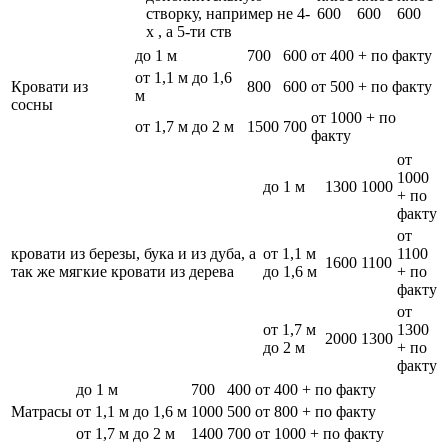
створку, например не 4-
600
600
600
х , а 5-ти ств
до 1 м
700
600
от 400 + по факту
от 1,1 м до 1,6
Кровати из
800
600
от 500 + по факту
м
сосны
от 1000 + по
от 1,7 м до 2 м
1500
700
факту
от
1000
до 1 м
1300
1000
+ по
факту
от
кровати из березы, бука и из дуба, а
от 1,1 м
1100
1600
1100
так же мягкие кровати из дерева
до 1,6 м
+ по
факту
от
от 1,7 м
1300
2000
1300
до 2 м
+ по
факту
до 1 м
700
400
от 400 + по факту
Матрасы
от 1,1 м до 1,6 м
1000
500
от 800 + по факту
от 1,7 м до 2 м
1400
700
от 1000 + по факту