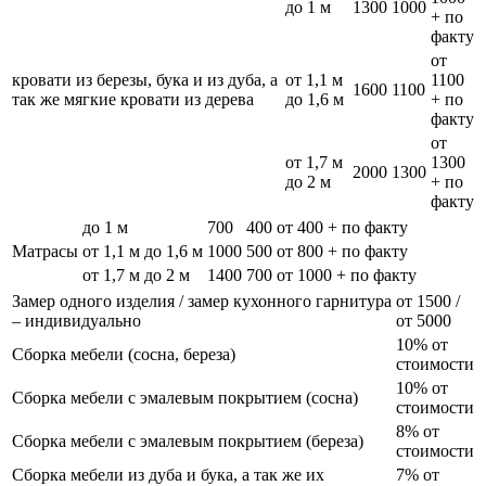
до 1 м
1300
1000
+ по
факту
от
кровати из березы, бука и из дуба, а
от 1,1 м
1100
1600
1100
так же мягкие кровати из дерева
до 1,6 м
+ по
факту
от
от 1,7 м
1300
2000
1300
до 2 м
+ по
факту
до 1 м
700
400
от 400 + по факту
Матрасы
от 1,1 м до 1,6 м
1000
500
от 800 + по факту
от 1,7 м до 2 м
1400
700
от 1000 + по факту
Замер одного изделия / замер кухонного гарнитура
от 1500 /
– индивидуально
от 5000
10% от
Сборка мебели (сосна, береза)
стоимости
10% от
Сборка мебели с эмалевым покрытием (сосна)
стоимости
8% от
Сборка мебели с эмалевым покрытием (береза)
стоимости
Сборка мебели из дуба и бука, а так же их
7% от