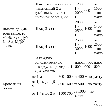
Шкаф 1-ств/2-х ст, стол
1200
от
письменный 2-х
Г /
1000
600
тумбовый, комоды
2000
+ по
шириной более 1,2м
П
факту
2000
от
Г /
1400
Шкаф 3-х ств
1000
Высота до 2,4м,
2500
+ по
если выше, то
П
факту
+50%. Бук, Дуб,
2500
от
Берёза, МДФ
Г /
2000
+50%
Шкаф 4-х ств
1600
3000
+ по
П
факту
За каждую
дополнительную
плюс
плюс
плюс
створку, например не 4-
600
600
600
х , а 5-ти ств
до 1 м
700
600
от 400 + по факту
от 1,1 м до 1,6
Кровати из
800
600
от 500 + по факту
м
сосны
от 1000 + по
от 1,7 м до 2 м
1500
700
факту
от
1000