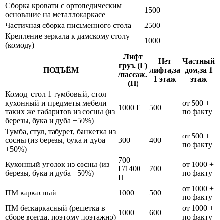
Сборка кровати с ортопедическим
1500
основание на металлокаркасе
Частичная сборка письменного стола
2500
Крепление зеркала к дамскому столу
1000
(комоду)
Лифт
Нет
Частный
груз. (Г)
ПОДЪЁМ
лифта,за
дом,за 1
/пассаж.
1 этаж
этаж
(П)
Комод, стол 1 тумбовый, стол
кухонный и предметы мебели
от 500 +
1000 Г
500
таких же габаритов из сосны (из
по факту
березы, бука и дуба +50%)
Тумба, стул, табурет, банкетка из
от 500 +
сосны (из березы, бука и дуба
300
400
по факту
+50%)
700
Кухонный уголок из сосны (из
от 1000 +
Г/1400
700
березы, бука и дуба +50%)
по факту
П
от 1000 +
ПМ каркасный
1000
500
по факту
ПМ бескаркасный (решетка в
от 1000 +
1000
600
сборе всегда, поэтому поэтажно)
по факту