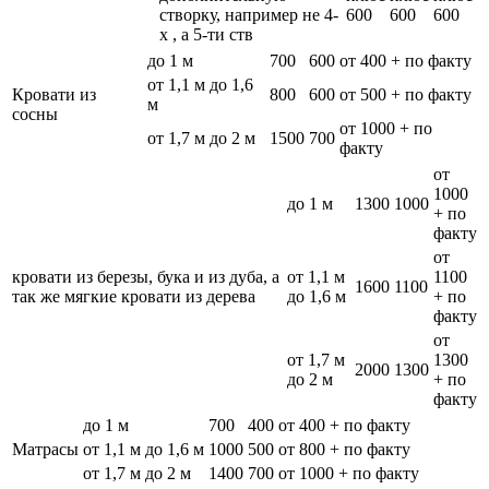
створку, например не 4-
600
600
600
х , а 5-ти ств
до 1 м
700
600
от 400 + по факту
от 1,1 м до 1,6
Кровати из
800
600
от 500 + по факту
м
сосны
от 1000 + по
от 1,7 м до 2 м
1500
700
факту
от
1000
до 1 м
1300
1000
+ по
факту
от
кровати из березы, бука и из дуба, а
от 1,1 м
1100
1600
1100
так же мягкие кровати из дерева
до 1,6 м
+ по
факту
от
от 1,7 м
1300
2000
1300
до 2 м
+ по
факту
до 1 м
700
400
от 400 + по факту
Матрасы
от 1,1 м до 1,6 м
1000
500
от 800 + по факту
от 1,7 м до 2 м
1400
700
от 1000 + по факту