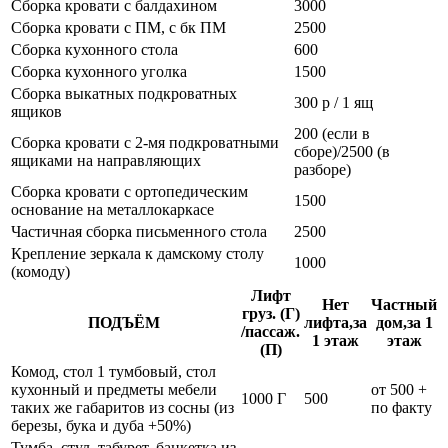
Сборка кровати с балдахином
3000
Сборка кровати с ПМ, с бк ПМ
2500
Сборка кухонного стола
600
Сборка кухонного уголка
1500
Сборка выкатных подкроватных
300 р / 1 ящ
ящиков
200 (если в
Сборка кровати с 2-мя подкроватными
сборе)/2500 (в
ящиками на направляющих
разборе)
Сборка кровати с ортопедическим
1500
основание на металлокаркасе
Частичная сборка письменного стола
2500
Крепление зеркала к дамскому столу
1000
(комоду)
Лифт
Нет
Частный
груз. (Г)
ПОДЪЁМ
лифта,за
дом,за 1
/пассаж.
1 этаж
этаж
(П)
Комод, стол 1 тумбовый, стол
кухонный и предметы мебели
от 500 +
1000 Г
500
таких же габаритов из сосны (из
по факту
березы, бука и дуба +50%)
Тумба, стул, табурет, банкетка из