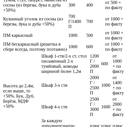
от 500 +
сосны (из березы, бука и дуба
300
400
по факту
+50%)
700
Кухонный уголок из сосны (из
от 1000 +
Г/1400
700
березы, бука и дуба +50%)
по факту
П
от 1000 +
ПМ каркасный
1000
500
по факту
ПМ бескаркасный (решетка в
от 1000 +
1000
600
сборе всегда, поэтому поэтажно)
по факту
Шкаф 1-ств/2-х ст, стол
1200
от
письменный 2-х
Г /
1000
600
тумбовый, комоды
2000
+ по
шириной более 1,2м
П
факту
2000
от
Г /
1400
Шкаф 3-х ств
1000
Высота до 2,4м,
2500
+ по
если выше, то
П
факту
+50%. Бук, Дуб,
2500
от
Берёза, МДФ
Г /
2000
+50%
Шкаф 4-х ств
1600
3000
+ по
П
факту
За каждую
дополнительную
плюс
плюс
плюс