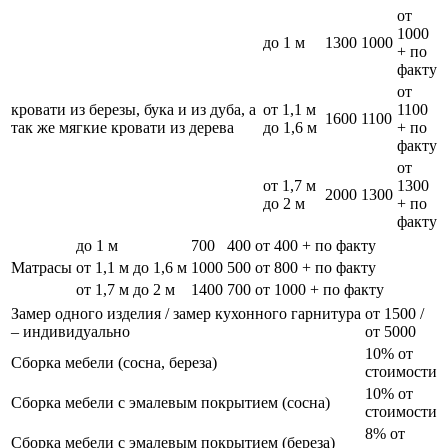
от
1000
до 1 м
1300
1000
+ по
факту
от
кровати из березы, бука и из дуба, а
от 1,1 м
1100
1600
1100
так же мягкие кровати из дерева
до 1,6 м
+ по
факту
от
от 1,7 м
1300
2000
1300
до 2 м
+ по
факту
до 1 м
700
400
от 400 + по факту
Матрасы
от 1,1 м до 1,6 м
1000
500
от 800 + по факту
от 1,7 м до 2 м
1400
700
от 1000 + по факту
Замер одного изделия / замер кухонного гарнитура
от 1500 /
– индивидуально
от 5000
10% от
Сборка мебели (сосна, береза)
стоимости
10% от
Сборка мебели с эмалевым покрытием (сосна)
стоимости
8% от
Сборка мебели с эмалевым покрытием (береза)