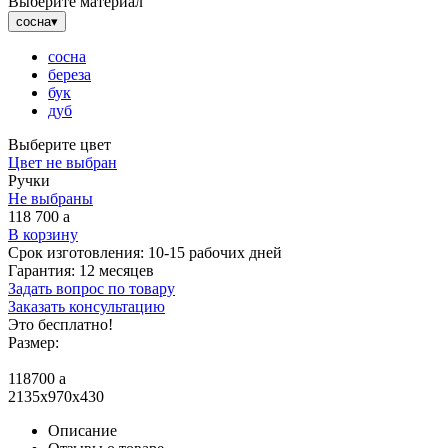
Выберите материал
сосна
▾
сосна
береза
бук
дуб
Выберите цвет
Цвет не выбран
Ручки
Не выбраны
118 700
a
В корзину
Срок изготовления:
10-15 рабочих дней
Гарантия:
12 месяцев
Задать вопрос по товару
Заказать консультацию
Это бесплатно!
Размер:
118700
a
2135x970x430
Описание