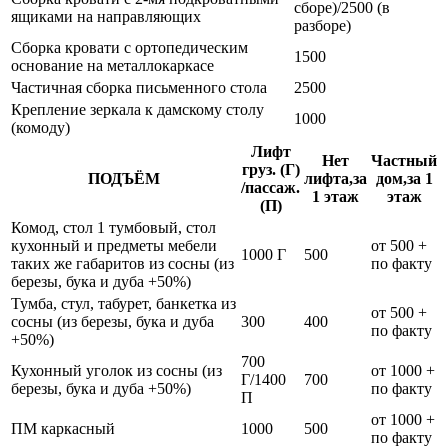
сборе)/2500 (в
ящиками на направляющих
разборе)
Сборка кровати с ортопедическим
1500
основание на металлокаркасе
Частичная сборка письменного стола
2500
Крепление зеркала к дамскому столу
1000
(комоду)
Лифт
Нет
Частный
груз. (Г)
ПОДЪЁМ
лифта,за
дом,за 1
/пассаж.
1 этаж
этаж
(П)
Комод, стол 1 тумбовый, стол
кухонный и предметы мебели
от 500 +
1000 Г
500
таких же габаритов из сосны (из
по факту
березы, бука и дуба +50%)
Тумба, стул, табурет, банкетка из
от 500 +
сосны (из березы, бука и дуба
300
400
по факту
+50%)
700
Кухонный уголок из сосны (из
от 1000 +
Г/1400
700
березы, бука и дуба +50%)
по факту
П
от 1000 +
ПМ каркасный
1000
500
по факту