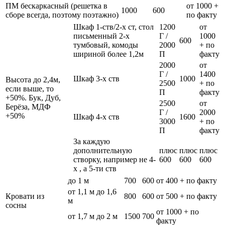
ПМ бескаркасный (решетка в
от 1000 +
1000
600
сборе всегда, поэтому поэтажно)
по факту
Шкаф 1-ств/2-х ст, стол
1200
от
письменный 2-х
Г /
1000
600
тумбовый, комоды
2000
+ по
шириной более 1,2м
П
факту
2000
от
Г /
1400
Шкаф 3-х ств
1000
Высота до 2,4м,
2500
+ по
если выше, то
П
факту
+50%. Бук, Дуб,
2500
от
Берёза, МДФ
Г /
2000
+50%
Шкаф 4-х ств
1600
3000
+ по
П
факту
За каждую
дополнительную
плюс
плюс
плюс
створку, например не 4-
600
600
600
х , а 5-ти ств
до 1 м
700
600
от 400 + по факту
от 1,1 м до 1,6
Кровати из
800
600
от 500 + по факту
м
сосны
от 1000 + по
от 1,7 м до 2 м
1500
700
факту