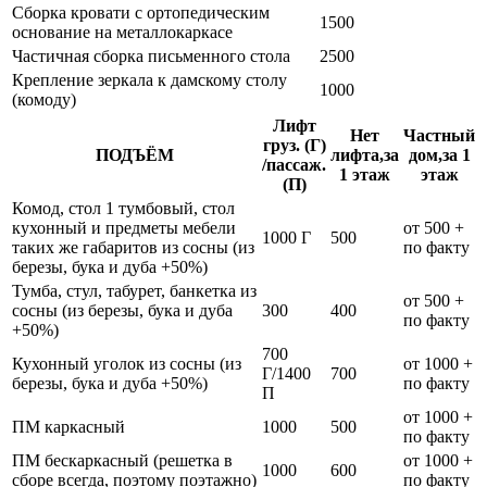
Сборка кровати с ортопедическим
1500
основание на металлокаркасе
Частичная сборка письменного стола
2500
Крепление зеркала к дамскому столу
1000
(комоду)
Лифт
Нет
Частный
груз. (Г)
ПОДЪЁМ
лифта,за
дом,за 1
/пассаж.
1 этаж
этаж
(П)
Комод, стол 1 тумбовый, стол
кухонный и предметы мебели
от 500 +
1000 Г
500
таких же габаритов из сосны (из
по факту
березы, бука и дуба +50%)
Тумба, стул, табурет, банкетка из
от 500 +
сосны (из березы, бука и дуба
300
400
по факту
+50%)
700
Кухонный уголок из сосны (из
от 1000 +
Г/1400
700
березы, бука и дуба +50%)
по факту
П
от 1000 +
ПМ каркасный
1000
500
по факту
ПМ бескаркасный (решетка в
от 1000 +
1000
600
сборе всегда, поэтому поэтажно)
по факту