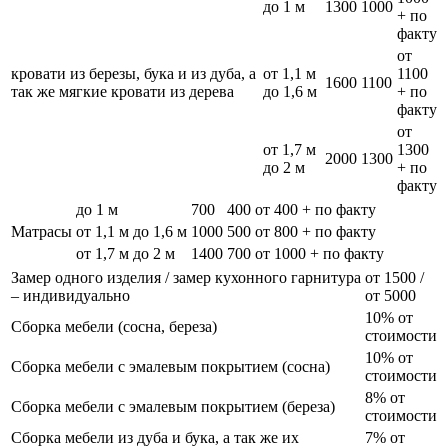
до 1 м
1300
1000
+ по
факту
от
кровати из березы, бука и из дуба, а
от 1,1 м
1100
1600
1100
так же мягкие кровати из дерева
до 1,6 м
+ по
факту
от
от 1,7 м
1300
2000
1300
до 2 м
+ по
факту
до 1 м
700
400
от 400 + по факту
Матрасы
от 1,1 м до 1,6 м
1000
500
от 800 + по факту
от 1,7 м до 2 м
1400
700
от 1000 + по факту
Замер одного изделия / замер кухонного гарнитура
от 1500 /
– индивидуально
от 5000
10% от
Сборка мебели (сосна, береза)
стоимости
10% от
Сборка мебели с эмалевым покрытием (сосна)
стоимости
8% от
Сборка мебели с эмалевым покрытием (береза)
стоимости
Сборка мебели из дуба и бука, а так же их
7% от