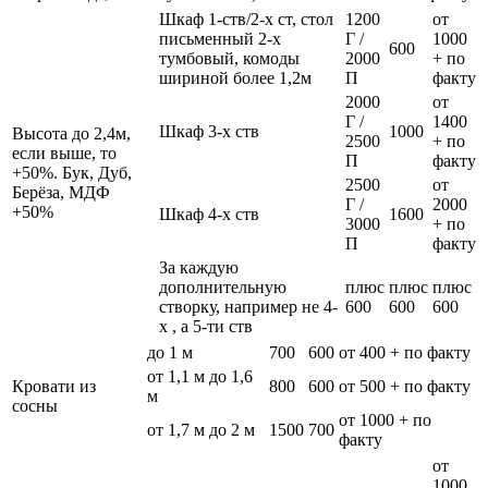
Шкаф 1-ств/2-х ст, стол
1200
от
письменный 2-х
Г /
1000
600
тумбовый, комоды
2000
+ по
шириной более 1,2м
П
факту
2000
от
Г /
1400
Шкаф 3-х ств
1000
Высота до 2,4м,
2500
+ по
если выше, то
П
факту
+50%. Бук, Дуб,
2500
от
Берёза, МДФ
Г /
2000
+50%
Шкаф 4-х ств
1600
3000
+ по
П
факту
За каждую
дополнительную
плюс
плюс
плюс
створку, например не 4-
600
600
600
х , а 5-ти ств
до 1 м
700
600
от 400 + по факту
от 1,1 м до 1,6
Кровати из
800
600
от 500 + по факту
м
сосны
от 1000 + по
от 1,7 м до 2 м
1500
700
факту
от
1000