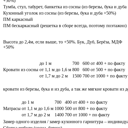
+50%)
Тумба, стул, табурет, банкетка из сосны (из березы, бука и дуб
Кухонный уголок из сосны (из березы, бука и дуба +50%)
ПМ каркасный
ПМ бескаркасный (решетка в сборе всегда, поэтому поэтажно)
Высота до 2,4м, если выше, то +50%. Бук, Дуб, Берёза, МДФ
+50%
до 1 м
700
600
от 400 + по факту
Кровати из сосны
от 1,1 м до 1,6 м
800
600
от 500 + по факту
от 1,7 м до 2 м
1500
700
от 1000 + по факту
кровати из березы, бука и из дуба, а так же мягкие кровати из 
до 1 м
700
400
от 400 + по факту
Матрасы
от 1,1 м до 1,6 м
1000
500
от 800 + по факту
от 1,7 м до 2 м
1400
700
от 1000 + по факту
Замер одного изделия / замер кухонного гарнитура – индивиду
Сборка мебели (сосна, береза)