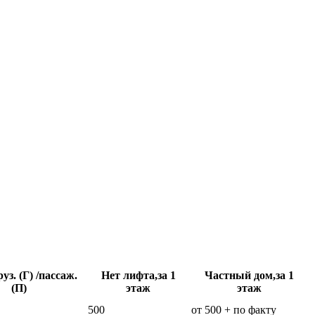
уз. (Г) /пассаж.
Нет лифта,за 1
Частный дом,за 1
(П)
этаж
этаж
500
от 500 + по факту