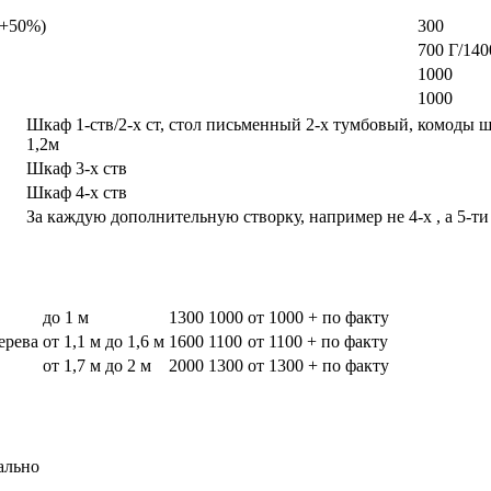
а +50%)
300
700 Г/140
1000
1000
Шкаф 1-ств/2-х ст, стол письменный 2-х тумбовый, комоды 
1,2м
Шкаф 3-х ств
Шкаф 4-х ств
За каждую дополнительную створку, например не 4-х , а 5-ти
до 1 м
1300
1000
от 1000 + по факту
дерева
от 1,1 м до 1,6 м
1600
1100
от 1100 + по факту
от 1,7 м до 2 м
2000
1300
от 1300 + по факту
ально