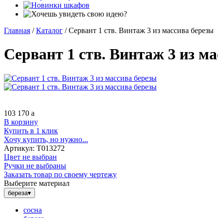
Главная
/
Каталог
/
Сервант 1 ств. Винтаж 3 из массива березы
Сервант 1 ств. Винтаж 3 из м
103 170
a
В корзину
Купить в 1 клик
Хочу купить, но нужно...
Артикул:
Т013272
Цвет не выбран
Ручки не выбраны
Заказать товар по своему чертежу
Выберите материал
береза
▾
сосна