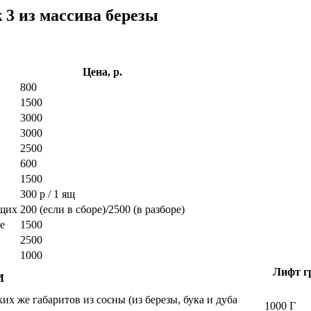
 3 из массива березы
Цена, р.
800
1500
3000
3000
2500
600
1500
300 р / 1 ящ
ющих
200 (если в сборе)/2500 (в разборе)
е
1500
2500
1000
Лифт гр
М
х же габаритов из сосны (из березы, бука и дуба
1000 Г