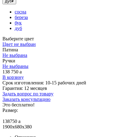
дуб
▾
сосна
береза
бук
дуб
Выберите цвет
Цвет не выбран
Патина
Не выбрана
Ручки
Не выбраны
138 750
a
В корзину
Срок изготовления:
10-15 рабочих дней
Гарантия:
12 месяцев
Задать вопрос по товару
Заказать консультацию
Это бесплатно!
Размер:
138750
a
1900x680x380