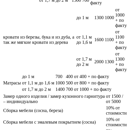
от 1,7 м до 2 м
1500
700
факту
от
1000
до 1 м
1300
1000
+ по
факту
от
кровати из березы, бука и из дуба, а
от 1,1 м
1100
1600
1100
так же мягкие кровати из дерева
до 1,6 м
+ по
факту
от
от 1,7 м
1300
2000
1300
до 2 м
+ по
факту
до 1 м
700
400
от 400 + по факту
Матрасы
от 1,1 м до 1,6 м
1000
500
от 800 + по факту
от 1,7 м до 2 м
1400
700
от 1000 + по факту
Замер одного изделия / замер кухонного гарнитура
от 1500 /
– индивидуально
от 5000
10% от
Сборка мебели (сосна, береза)
стоимости
10% от
Сборка мебели с эмалевым покрытием (сосна)
стоимости