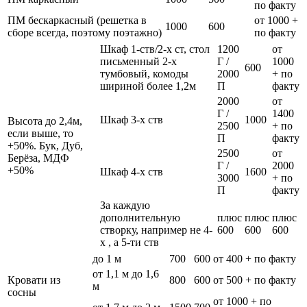
по факту
ПМ бескаркасный (решетка в
от 1000 +
1000
600
сборе всегда, поэтому поэтажно)
по факту
Шкаф 1-ств/2-х ст, стол
1200
от
письменный 2-х
Г /
1000
600
тумбовый, комоды
2000
+ по
шириной более 1,2м
П
факту
2000
от
Г /
1400
Шкаф 3-х ств
1000
Высота до 2,4м,
2500
+ по
если выше, то
П
факту
+50%. Бук, Дуб,
2500
от
Берёза, МДФ
Г /
2000
+50%
Шкаф 4-х ств
1600
3000
+ по
П
факту
За каждую
дополнительную
плюс
плюс
плюс
створку, например не 4-
600
600
600
х , а 5-ти ств
до 1 м
700
600
от 400 + по факту
от 1,1 м до 1,6
Кровати из
800
600
от 500 + по факту
м
сосны
от 1000 + по