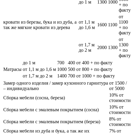
до 1 м
1300
1000
+ по
факту
от
кровати из березы, бука и из дуба, а
от 1,1 м
1100
1600
1100
так же мягкие кровати из дерева
до 1,6 м
+ по
факту
от
от 1,7 м
1300
2000
1300
до 2 м
+ по
факту
до 1 м
700
400
от 400 + по факту
Матрасы
от 1,1 м до 1,6 м
1000
500
от 800 + по факту
от 1,7 м до 2 м
1400
700
от 1000 + по факту
Замер одного изделия / замер кухонного гарнитура
от 1500 /
– индивидуально
от 5000
10% от
Сборка мебели (сосна, береза)
стоимости
10% от
Сборка мебели с эмалевым покрытием (сосна)
стоимости
8% от
Сборка мебели с эмалевым покрытием (береза)
стоимости
Сборка мебели из дуба и бука, а так же их
7% от