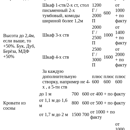
Шкаф 1-ств/2-х ст, стол
1200
от
письменный 2-х
Г /
1000
600
тумбовый, комоды
2000
+ по
шириной более 1,2м
П
факту
2000
от
Г /
1400
Шкаф 3-х ств
1000
Высота до 2,4м,
2500
+ по
если выше, то
П
факту
+50%. Бук, Дуб,
2500
от
Берёза, МДФ
Г /
2000
+50%
Шкаф 4-х ств
1600
3000
+ по
П
факту
За каждую
дополнительную
плюс
плюс
плюс
створку, например не 4-
600
600
600
х , а 5-ти ств
до 1 м
700
600
от 400 + по факту
от 1,1 м до 1,6
Кровати из
800
600
от 500 + по факту
м
сосны
от 1000 + по
от 1,7 м до 2 м
1500
700
факту
от
1000