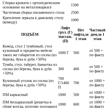
Сборка кровати с ортопедическим
1500
основание на металлокаркасе
Частичная сборка письменного стола
2500
Крепление зеркала к дамскому столу
1000
(комоду)
Лифт
Нет
Частный
груз. (Г)
ПОДЪЁМ
лифта,за
дом,за 1
/пассаж.
1 этаж
этаж
(П)
Комод, стол 1 тумбовый, стол
кухонный и предметы мебели
от 500 +
1000 Г
500
таких же габаритов из сосны (из
по факту
березы, бука и дуба +50%)
Тумба, стул, табурет, банкетка из
от 500 +
сосны (из березы, бука и дуба
300
400
по факту
+50%)
700
Кухонный уголок из сосны (из
от 1000 +
Г/1400
700
березы, бука и дуба +50%)
по факту
П
от 1000 +
ПМ каркасный
1000
500
по факту
ПМ бескаркасный (решетка в
от 1000 +
1000
600
сборе всегда, поэтому поэтажно)
по факту