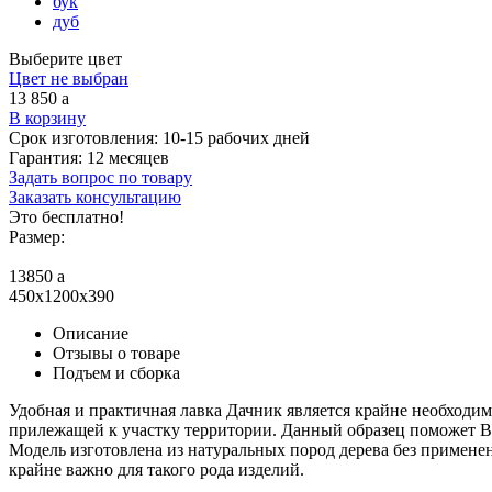
бук
дуб
Выберите цвет
Цвет не выбран
13 850
a
В корзину
Срок изготовления:
10-15 рабочих дней
Гарантия:
12 месяцев
Задать вопрос по товару
Заказать консультацию
Это бесплатно!
Размер:
13850
a
450x1200x390
Описание
Отзывы о товаре
Подъем и сборка
Удобная и практичная лавка Дачник является крайне необходим
прилежащей к участку территории. Данный образец поможет Ва
Модель изготовлена из натуральных пород дерева без применен
крайне важно для такого рода изделий.