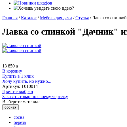
Главная
/
Каталог
/
Мебель для дачи
/
Стулья
/
Лавка со спинкой
Лавка со спинкой "Дачник" и
13 850
a
В корзину
Купить в 1 клик
Хочу купить, но нужно...
Артикул:
Т010014
Цвет не выбран
Заказать товар по своему чертежу
Выберите материал
сосна
▾
сосна
береза