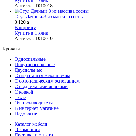
Купить в 1 клик
Артикул
:
Т010018
Стул Дачный-3 из массива сосны
8 120
a
В корзину
Купить в 1 клик
Артикул
:
Т010019
Кровати
Односпальные
Полутороспальные
Двуспальные
С подъемным механизмом
С ортопедическим основанием
С выдвижными ящиками
С ковкой
Тахта
От производителя
В интернет-магазине
Недорогие
Каталог мебели
О компании
Доставка и оплата