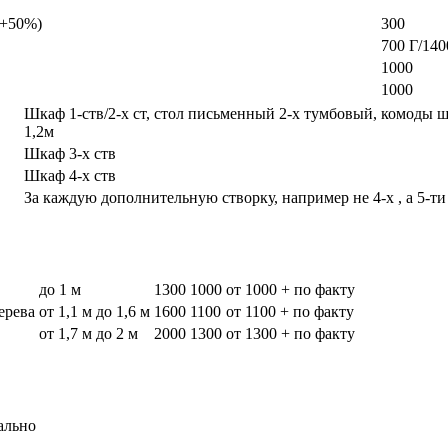
а +50%)
300
700 Г/140
1000
1000
Шкаф 1-ств/2-х ст, стол письменный 2-х тумбовый, комоды 
1,2м
Шкаф 3-х ств
Шкаф 4-х ств
За каждую дополнительную створку, например не 4-х , а 5-ти
до 1 м
1300
1000
от 1000 + по факту
дерева
от 1,1 м до 1,6 м
1600
1100
от 1100 + по факту
от 1,7 м до 2 м
2000
1300
от 1300 + по факту
ально