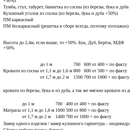
+50%)
Тумба, стул, табурет, банкетка из сосны (из березы, бука и дуб
Кухонный уголок из сосны (из березы, бука и дуба +50%)
ПМ каркасный
ПМ бескаркасный (решетка в сборе всегда, поэтому поэтажно)
Высота до 2,4м, если выше, то +50%. Бук, Дуб, Берёза, МДФ
+50%
до 1 м
700
600
от 400 + по факту
Кровати из сосны
от 1,1 м до 1,6 м
800
600
от 500 + по факту
от 1,7 м до 2 м
1500
700
от 1000 + по факту
кровати из березы, бука и из дуба, а так же мягкие кровати из 
до 1 м
700
400
от 400 + по факту
Матрасы
от 1,1 м до 1,6 м
1000
500
от 800 + по факту
от 1,7 м до 2 м
1400
700
от 1000 + по факту
Замер одного изделия / замер кухонного гарнитура – индивиду
Сборка мебели (сосна, береза)