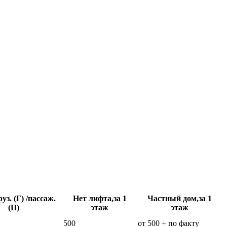
уз. (Г) /пассаж.
Нет лифта,за 1
Частный дом,за 1
(П)
этаж
этаж
500
от 500 + по факту