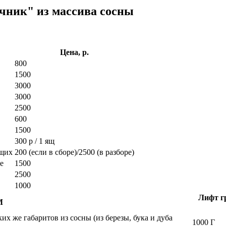
чник" из массива сосны
Цена, р.
800
1500
3000
3000
2500
600
1500
300 р / 1 ящ
ющих
200 (если в сборе)/2500 (в разборе)
е
1500
2500
1000
Лифт гр
М
х же габаритов из сосны (из березы, бука и дуба
1000 Г