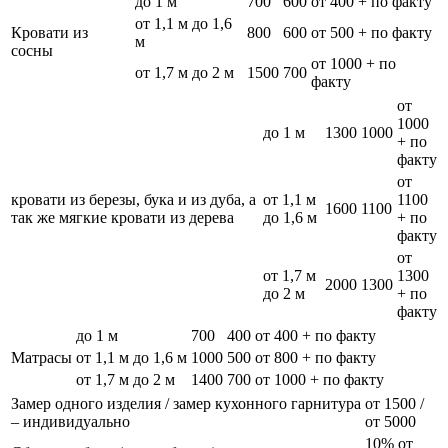
до 1 м
700
600
от 400 + по факту
от 1,1 м до 1,6
Кровати из
800
600
от 500 + по факту
м
сосны
от 1000 + по
от 1,7 м до 2 м
1500
700
факту
от
1000
до 1 м
1300
1000
+ по
факту
от
кровати из березы, бука и из дуба, а
от 1,1 м
1100
1600
1100
так же мягкие кровати из дерева
до 1,6 м
+ по
факту
от
от 1,7 м
1300
2000
1300
до 2 м
+ по
факту
до 1 м
700
400
от 400 + по факту
Матрасы
от 1,1 м до 1,6 м
1000
500
от 800 + по факту
от 1,7 м до 2 м
1400
700
от 1000 + по факту
Замер одного изделия / замер кухонного гарнитура
от 1500 /
– индивидуально
от 5000
10% от