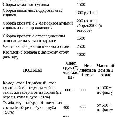
Сборка кухонного уголка
1500
Сборка выкатных подкроватных
300 р / 1 ящ
ящиков
200 (если в
Сборка кровати с 2-мя подкроватными
сборе)/2500 (в
ящиками на направляющих
разборе)
Сборка кровати с ортопедическим
1500
основание на металлокаркасе
Частичная сборка письменного стола
2500
Крепление зеркала к дамскому столу
1000
(комоду)
Лифт
Нет
Частный
груз. (Г)
ПОДЪЁМ
лифта,за
дом,за 1
/пассаж.
1 этаж
этаж
(П)
Комод, стол 1 тумбовый, стол
кухонный и предметы мебели
от 500 +
1000 Г
500
таких же габаритов из сосны (из
по факту
березы, бука и дуба +50%)
Тумба, стул, табурет, банкетка из
от 500 +
сосны (из березы, бука и дуба
300
400
по факту
+50%)