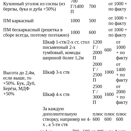
700
Кухонный уголок из сосны (из
от 1000 +
Г/1400
700
березы, бука и дуба +50%)
по факту
П
от 1000 +
ПМ каркасный
1000
500
по факту
ПМ бескаркасный (решетка в
от 1000 +
1000
600
сборе всегда, поэтому поэтажно)
по факту
Шкаф 1-ств/2-х ст, стол
1200
от
письменный 2-х
Г /
1000
600
тумбовый, комоды
2000
+ по
шириной более 1,2м
П
факту
2000
от
Г /
1400
Шкаф 3-х ств
1000
Высота до 2,4м,
2500
+ по
если выше, то
П
факту
+50%. Бук, Дуб,
2500
от
Берёза, МДФ
Г /
2000
+50%
Шкаф 4-х ств
1600
3000
+ по
П
факту
За каждую
дополнительную
плюс
плюс
плюс
створку, например не 4-
600
600
600
х , а 5-ти ств