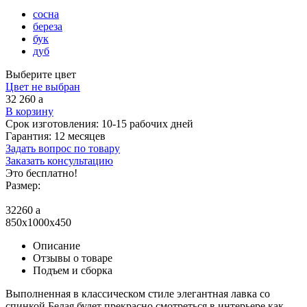
сосна
береза
бук
дуб
Выберите цвет
Цвет не выбран
32 260
a
В корзину
Срок изготовления:
10-15 рабочих дней
Гарантия:
12 месяцев
Задать вопрос по товару
Заказать консультацию
Это бесплатно!
Размер:
32260
a
850х1000х450
Описание
Отзывы о товаре
Подъем и сборка
Выполненная в классическом стиле элегантная лавка со
спинкой Белая будет прекрасно смотреться в интерьере как