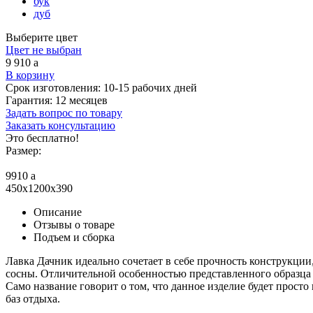
бук
дуб
Выберите цвет
Цвет не выбран
9 910
a
В корзину
Срок изготовления:
10-15 рабочих дней
Гарантия:
12 месяцев
Задать вопрос по товару
Заказать консультацию
Это бесплатно!
Размер:
9910
a
450x1200x390
Описание
Отзывы о товаре
Подъем и сборка
Лавка Дачник идеально сочетает в себе прочность конструкции
сосны. Отличительной особенностью представленного образца я
Само название говорит о том, что данное изделие будет просто 
баз отдыха.