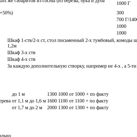
х же габаритов из сосны (из березы, бука и дуба
1000 Г
а +50%)
300
700 Г/140
1000
1000
Шкаф 1-ств/2-х ст, стол письменный 2-х тумбовый, комоды 
1,2м
Шкаф 3-х ств
Шкаф 4-х ств
За каждую дополнительную створку, например не 4-х , а 5-ти
до 1 м
1300
1000
от 1000 + по факту
дерева
от 1,1 м до 1,6 м
1600
1100
от 1100 + по факту
от 1,7 м до 2 м
2000
1300
от 1300 + по факту
ально