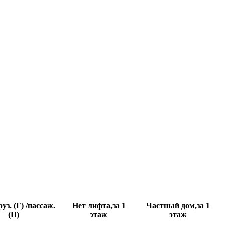
уз. (Г) /пассаж.
Нет лифта,за 1
Частный дом,за 1
(П)
этаж
этаж