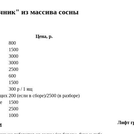
чник" из массива сосны
Цена, р.
800
1500
3000
3000
2500
600
1500
300 р / 1 ящ
ющих
200 (если в сборе)/2500 (в разборе)
е
1500
2500
1000
Лифт гр
М