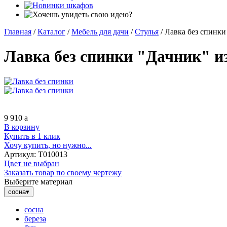
Главная
/
Каталог
/
Мебель для дачи
/
Стулья
/
Лавка без спинки
Лавка без спинки "Дачник" и
9 910
a
В корзину
Купить в 1 клик
Хочу купить, но нужно...
Артикул:
Т010013
Цвет не выбран
Заказать товар по своему чертежу
Выберите материал
сосна
▾
сосна
береза