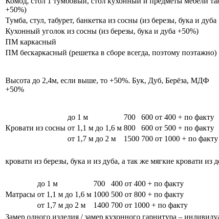
Комод, стол 1 тумбовый, стол кухонный и предметы мебели таки
+50%)
Тумба, стул, табурет, банкетка из сосны (из березы, бука и дуб
Кухонный уголок из сосны (из березы, бука и дуба +50%)
ПМ каркасный
ПМ бескаркасный (решетка в сборе всегда, поэтому поэтажно)
Высота до 2,4м, если выше, то +50%. Бук, Дуб, Берёза, МДФ
+50%
до 1 м
700
600
от 400 + по факту
Кровати из сосны
от 1,1 м до 1,6 м
800
600
от 500 + по факту
от 1,7 м до 2 м
1500
700
от 1000 + по факту
кровати из березы, бука и из дуба, а так же мягкие кровати из 
до 1 м
700
400
от 400 + по факту
Матрасы
от 1,1 м до 1,6 м
1000
500
от 800 + по факту
от 1,7 м до 2 м
1400
700
от 1000 + по факту
Замер одного изделия / замер кухонного гарнитура – индивиду