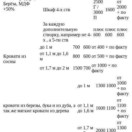
2500
от
Берёза, МДФ
Г /
2000
+50%
Шкаф 4-х ств
1600
3000
+ по
П
факту
За каждую
дополнительную
плюс
плюс
плюс
створку, например не 4-
600
600
600
х , а 5-ти ств
до 1 м
700
600
от 400 + по факту
от 1,1 м до 1,6
Кровати из
800
600
от 500 + по факту
м
сосны
от 1000 + по
от 1,7 м до 2 м
1500
700
факту
от
1000
до 1 м
1300
1000
+ по
факту
от
кровати из березы, бука и из дуба, а
от 1,1 м
1100
1600
1100
так же мягкие кровати из дерева
до 1,6 м
+ по
факту
от
от 1,7 м
1300
2000
1300