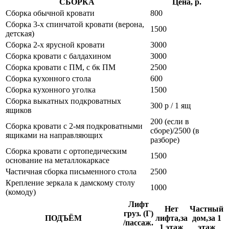
СБОРКА
Цена, р.
Сборка обычной кровати
800
Сборка 3-х спинчатой кровати (верона,
1500
детская)
Сборка 2-х ярусной кровати
3000
Сборка кровати с балдахином
3000
Сборка кровати с ПМ, с бк ПМ
2500
Сборка кухонного стола
600
Сборка кухонного уголка
1500
Сборка выкатных подкроватных
300 р / 1 ящ
ящиков
200 (если в
Сборка кровати с 2-мя подкроватными
сборе)/2500 (в
ящиками на направляющих
разборе)
Сборка кровати с ортопедическим
1500
основание на металлокаркасе
Частичная сборка письменного стола
2500
Крепление зеркала к дамскому столу
1000
(комоду)
Лифт
Нет
Частный
груз. (Г)
ПОДЪЁМ
лифта,за
дом,за 1
/пассаж.
1 этаж
этаж