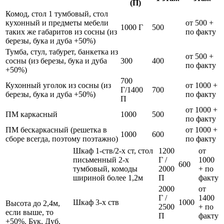
(П)
Комод, стол 1 тумбовый, стол
кухонный и предметы мебели
от 500 +
1000 Г
500
таких же габаритов из сосны (из
по факту
березы, бука и дуба +50%)
Тумба, стул, табурет, банкетка из
от 500 +
сосны (из березы, бука и дуба
300
400
по факту
+50%)
700
Кухонный уголок из сосны (из
от 1000 +
Г/1400
700
березы, бука и дуба +50%)
по факту
П
от 1000 +
ПМ каркасный
1000
500
по факту
ПМ бескаркасный (решетка в
от 1000 +
1000
600
сборе всегда, поэтому поэтажно)
по факту
Шкаф 1-ств/2-х ст, стол
1200
от
письменный 2-х
Г /
1000
600
тумбовый, комоды
2000
+ по
шириной более 1,2м
П
факту
2000
от
Г /
1400
Шкаф 3-х ств
1000
Высота до 2,4м,
2500
+ по
если выше, то
П
факту
+50%. Бук, Дуб,