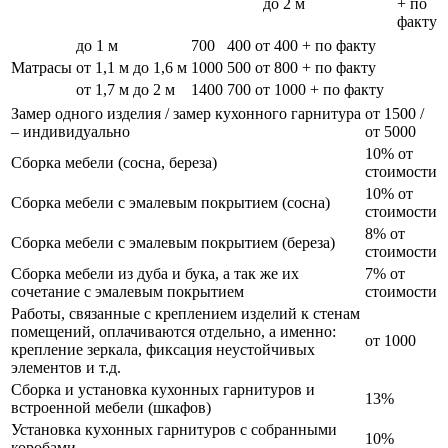
до 2 м
+ по
факту
до 1 м
700
400
от 400 + по факту
Матрасы
от 1,1 м до 1,6 м
1000
500
от 800 + по факту
от 1,7 м до 2 м
1400
700
от 1000 + по факту
Замер одного изделия / замер кухонного гарнитура
от 1500 /
– индивидуально
от 5000
10% от
Сборка мебели (сосна, береза)
стоимости
10% от
Сборка мебели с эмалевым покрытием (сосна)
стоимости
8% от
Сборка мебели с эмалевым покрытием (береза)
стоимости
Сборка мебели из дуба и бука, а так же их
7% от
сочетание с эмалевым покрытием
стоимости
Работы, связанные с креплением изделий к стенам
помещений, оплачиваются отдельно, а именно:
от 1000
крепление зеркала, фиксация неустойчивых
элементов и т.д.
Сборка и установка кухонных гарнитуров и
13%
встроенной мебели (шкафов)
Установка кухонных гарнитуров с собранными
10%
коробами