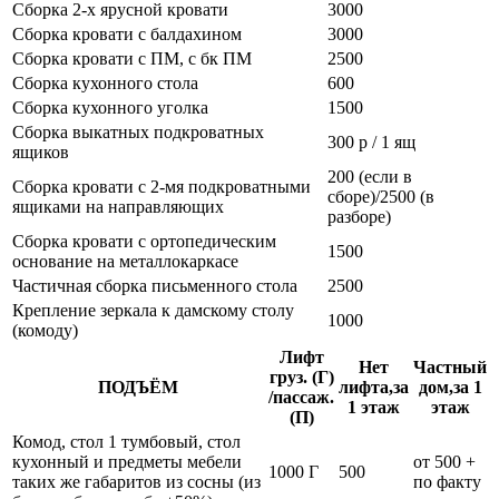
Сборка 2-х ярусной кровати
3000
Сборка кровати с балдахином
3000
Сборка кровати с ПМ, с бк ПМ
2500
Сборка кухонного стола
600
Сборка кухонного уголка
1500
Сборка выкатных подкроватных
300 р / 1 ящ
ящиков
200 (если в
Сборка кровати с 2-мя подкроватными
сборе)/2500 (в
ящиками на направляющих
разборе)
Сборка кровати с ортопедическим
1500
основание на металлокаркасе
Частичная сборка письменного стола
2500
Крепление зеркала к дамскому столу
1000
(комоду)
Лифт
Нет
Частный
груз. (Г)
ПОДЪЁМ
лифта,за
дом,за 1
/пассаж.
1 этаж
этаж
(П)
Комод, стол 1 тумбовый, стол
кухонный и предметы мебели
от 500 +
1000 Г
500
таких же габаритов из сосны (из
по факту