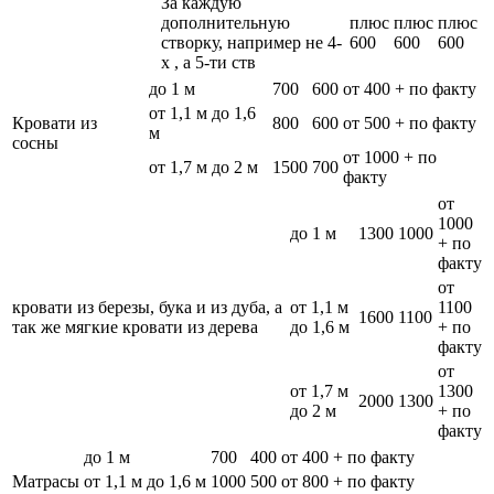
За каждую
дополнительную
плюс
плюс
плюс
створку, например не 4-
600
600
600
х , а 5-ти ств
до 1 м
700
600
от 400 + по факту
от 1,1 м до 1,6
Кровати из
800
600
от 500 + по факту
м
сосны
от 1000 + по
от 1,7 м до 2 м
1500
700
факту
от
1000
до 1 м
1300
1000
+ по
факту
от
кровати из березы, бука и из дуба, а
от 1,1 м
1100
1600
1100
так же мягкие кровати из дерева
до 1,6 м
+ по
факту
от
от 1,7 м
1300
2000
1300
до 2 м
+ по
факту
до 1 м
700
400
от 400 + по факту
Матрасы
от 1,1 м до 1,6 м
1000
500
от 800 + по факту