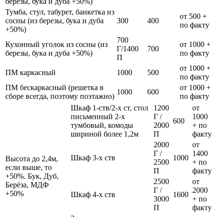
березы, бука и дуба +50%)
Тумба, стул, табурет, банкетка из
от 500 +
сосны (из березы, бука и дуба
300
400
по факту
+50%)
700
Кухонный уголок из сосны (из
от 1000 +
Г/1400
700
березы, бука и дуба +50%)
по факту
П
от 1000 +
ПМ каркасный
1000
500
по факту
ПМ бескаркасный (решетка в
от 1000 +
1000
600
сборе всегда, поэтому поэтажно)
по факту
Шкаф 1-ств/2-х ст, стол
1200
от
письменный 2-х
Г /
1000
600
тумбовый, комоды
2000
+ по
шириной более 1,2м
П
факту
2000
от
Г /
1400
Шкаф 3-х ств
1000
Высота до 2,4м,
2500
+ по
если выше, то
П
факту
+50%. Бук, Дуб,
2500
от
Берёза, МДФ
Г /
2000
+50%
Шкаф 4-х ств
1600
3000
+ по
П
факту