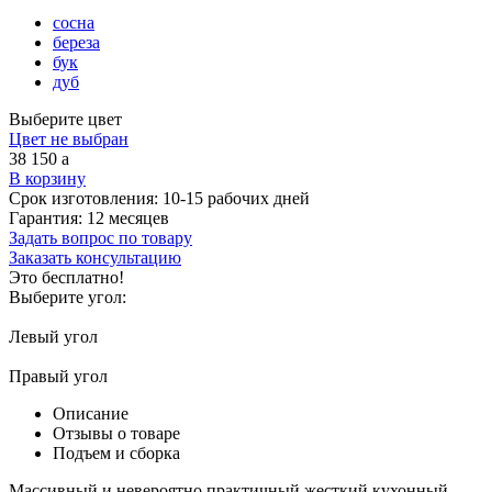
сосна
береза
бук
дуб
Выберите цвет
Цвет не выбран
38 150
a
В корзину
Срок изготовления:
10-15 рабочих дней
Гарантия:
12 месяцев
Задать вопрос по товару
Заказать консультацию
Это бесплатно!
Выберите угол:
Левый угол
Правый угол
Описание
Отзывы о товаре
Подъем и сборка
Массивный и невероятно практичный жесткий кухонный