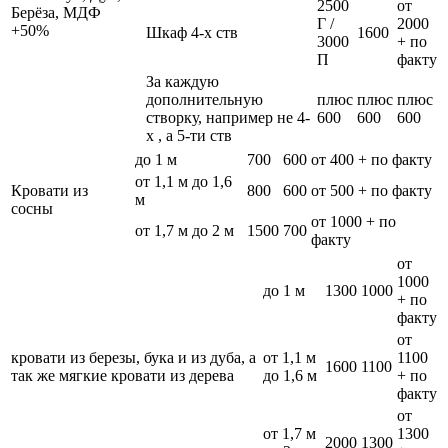
2500
от
Берёза, МДФ
Г /
2000
+50%
Шкаф 4-х ств
1600
3000
+ по
П
факту
За каждую
дополнительную
плюс
плюс
плюс
створку, например не 4-
600
600
600
х , а 5-ти ств
до 1 м
700
600
от 400 + по факту
от 1,1 м до 1,6
Кровати из
800
600
от 500 + по факту
м
сосны
от 1000 + по
от 1,7 м до 2 м
1500
700
факту
от
1000
до 1 м
1300
1000
+ по
факту
от
кровати из березы, бука и из дуба, а
от 1,1 м
1100
1600
1100
так же мягкие кровати из дерева
до 1,6 м
+ по
факту
от
от 1,7 м
1300
2000
1300