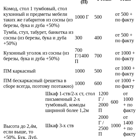
(П)
Комод, стол 1 тумбовый, стол
кухонный и предметы мебели
от 500 +
1000 Г
500
таких же габаритов из сосны (из
по факту
березы, бука и дуба +50%)
Тумба, стул, табурет, банкетка из
от 500 +
сосны (из березы, бука и дуба
300
400
по факту
+50%)
700
Кухонный уголок из сосны (из
от 1000 +
Г/1400
700
березы, бука и дуба +50%)
по факту
П
от 1000 +
ПМ каркасный
1000
500
по факту
ПМ бескаркасный (решетка в
от 1000 +
1000
600
сборе всегда, поэтому поэтажно)
по факту
Шкаф 1-ств/2-х ст, стол
1200
от
письменный 2-х
Г /
1000
600
тумбовый, комоды
2000
+ по
шириной более 1,2м
П
факту
2000
от
Г /
1400
Шкаф 3-х ств
1000
Высота до 2,4м,
2500
+ по
если выше, то
П
факту
+50%. Бук, Дуб,