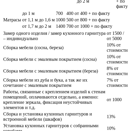
до 2 м
+ по
факту
до 1 м
700
400
от 400 + по факту
Матрасы
от 1,1 м до 1,6 м
1000
500
от 800 + по факту
от 1,7 м до 2 м
1400
700
от 1000 + по факту
Замер одного изделия / замер кухонного гарнитура
от 1500 /
– индивидуально
от 5000
10% от
Сборка мебели (сосна, береза)
стоимости
10% от
Сборка мебели с эмалевым покрытием (сосна)
стоимости
8% от
Сборка мебели с эмалевым покрытием (береза)
стоимости
Сборка мебели из дуба и бука, а так же их
7% от
сочетание с эмалевым покрытием
стоимости
Работы, связанные с креплением изделий к стенам
помещений, оплачиваются отдельно, а именно:
от 1000
крепление зеркала, фиксация неустойчивых
элементов и т.д.
Сборка и установка кухонных гарнитуров и
13%
встроенной мебели (шкафов)
Установка кухонных гарнитуров с собранными
10%
коробами