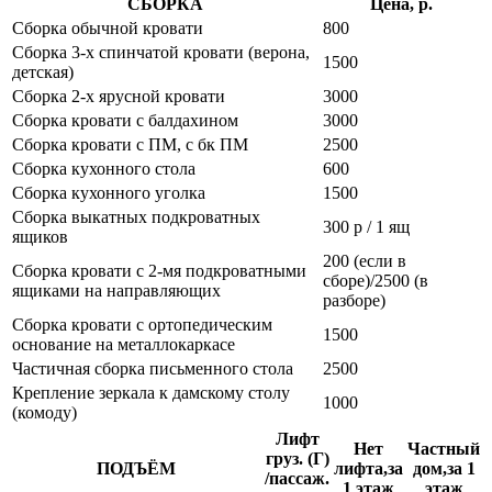
СБОРКА
Цена, р.
Сборка обычной кровати
800
Сборка 3-х спинчатой кровати (верона,
1500
детская)
Сборка 2-х ярусной кровати
3000
Сборка кровати с балдахином
3000
Сборка кровати с ПМ, с бк ПМ
2500
Сборка кухонного стола
600
Сборка кухонного уголка
1500
Сборка выкатных подкроватных
300 р / 1 ящ
ящиков
200 (если в
Сборка кровати с 2-мя подкроватными
сборе)/2500 (в
ящиками на направляющих
разборе)
Сборка кровати с ортопедическим
1500
основание на металлокаркасе
Частичная сборка письменного стола
2500
Крепление зеркала к дамскому столу
1000
(комоду)
Лифт
Нет
Частный
груз. (Г)
ПОДЪЁМ
лифта,за
дом,за 1
/пассаж.
1 этаж
этаж