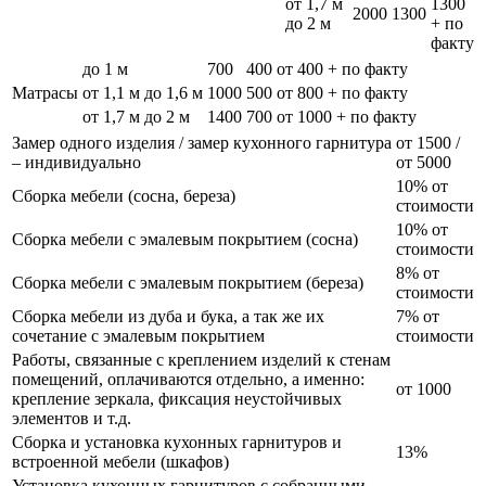
от 1,7 м
1300
2000
1300
до 2 м
+ по
факту
до 1 м
700
400
от 400 + по факту
Матрасы
от 1,1 м до 1,6 м
1000
500
от 800 + по факту
от 1,7 м до 2 м
1400
700
от 1000 + по факту
Замер одного изделия / замер кухонного гарнитура
от 1500 /
– индивидуально
от 5000
10% от
Сборка мебели (сосна, береза)
стоимости
10% от
Сборка мебели с эмалевым покрытием (сосна)
стоимости
8% от
Сборка мебели с эмалевым покрытием (береза)
стоимости
Сборка мебели из дуба и бука, а так же их
7% от
сочетание с эмалевым покрытием
стоимости
Работы, связанные с креплением изделий к стенам
помещений, оплачиваются отдельно, а именно:
от 1000
крепление зеркала, фиксация неустойчивых
элементов и т.д.
Сборка и установка кухонных гарнитуров и
13%
встроенной мебели (шкафов)
Установка кухонных гарнитуров с собранными