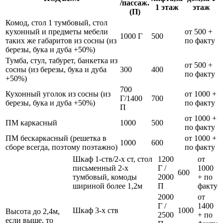
/пассаж.
1 этаж
этаж
(П)
Комод, стол 1 тумбовый, стол
кухонный и предметы мебели
от 500 +
1000 Г
500
таких же габаритов из сосны (из
по факту
березы, бука и дуба +50%)
Тумба, стул, табурет, банкетка из
от 500 +
сосны (из березы, бука и дуба
300
400
по факту
+50%)
700
Кухонный уголок из сосны (из
от 1000 +
Г/1400
700
березы, бука и дуба +50%)
по факту
П
от 1000 +
ПМ каркасный
1000
500
по факту
ПМ бескаркасный (решетка в
от 1000 +
1000
600
сборе всегда, поэтому поэтажно)
по факту
Шкаф 1-ств/2-х ст, стол
1200
от
письменный 2-х
Г /
1000
600
тумбовый, комоды
2000
+ по
шириной более 1,2м
П
факту
2000
от
Г /
1400
Шкаф 3-х ств
1000
Высота до 2,4м,
2500
+ по
если выше, то