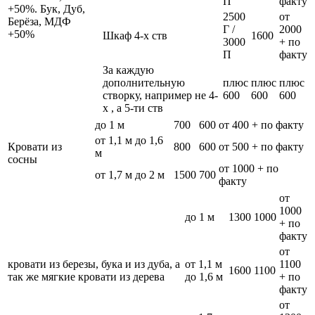
П
факту
+50%. Бук, Дуб,
2500
от
Берёза, МДФ
Г /
2000
+50%
Шкаф 4-х ств
1600
3000
+ по
П
факту
За каждую
дополнительную
плюс
плюс
плюс
створку, например не 4-
600
600
600
х , а 5-ти ств
до 1 м
700
600
от 400 + по факту
от 1,1 м до 1,6
Кровати из
800
600
от 500 + по факту
м
сосны
от 1000 + по
от 1,7 м до 2 м
1500
700
факту
от
1000
до 1 м
1300
1000
+ по
факту
от
кровати из березы, бука и из дуба, а
от 1,1 м
1100
1600
1100
так же мягкие кровати из дерева
до 1,6 м
+ по
факту
от