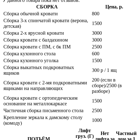
У данного товара пока нет отзывов.
СБОРКА
Цена, р.
Сборка обычной кровати
800
Сборка 3-х спинчатой кровати (верона,
1500
детская)
Сборка 2-х ярусной кровати
3000
Сборка кровати с балдахином
3000
Сборка кровати с ПМ, с бк ПМ
2500
Сборка кухонного стола
600
Сборка кухонного уголка
1500
Сборка выкатных подкроватных
300 р / 1 ящ
ящиков
200 (если в
Сборка кровати с 2-мя подкроватными
сборе)/2500 (в
ящиками на направляющих
разборе)
Сборка кровати с ортопедическим
1500
основание на металлокаркасе
Частичная сборка письменного стола
2500
Крепление зеркала к дамскому столу
1000
(комоду)
Лифт
Нет
Частный
груз. (Г)
ПОДЪЁМ
лифта,за
дом,за 1