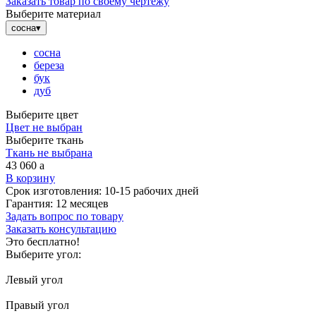
Заказать товар по своему чертежу
Выберите материал
сосна
▾
сосна
береза
бук
дуб
Выберите цвет
Цвет не выбран
Выберите ткань
Ткань не выбрана
43 060
a
В корзину
Срок изготовления:
10-15 рабочих дней
Гарантия:
12 месяцев
Задать вопрос по товару
Заказать консультацию
Это бесплатно!
Выберите угол:
Левый угол
Правый угол