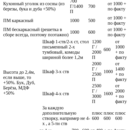
700
Кухонный уголок из сосны (из
от 1000 +
Г/1400
700
березы, бука и дуба +50%)
по факту
П
от 1000 +
ПМ каркасный
1000
500
по факту
ПМ бескаркасный (решетка в
от 1000 +
1000
600
сборе всегда, поэтому поэтажно)
по факту
Шкаф 1-ств/2-х ст, стол
1200
от
письменный 2-х
Г /
1000
600
тумбовый, комоды
2000
+ по
шириной более 1,2м
П
факту
2000
от
Г /
1400
Шкаф 3-х ств
1000
Высота до 2,4м,
2500
+ по
если выше, то
П
факту
+50%. Бук, Дуб,
2500
от
Берёза, МДФ
Г /
2000
+50%
Шкаф 4-х ств
1600
3000
+ по
П
факту
За каждую
дополнительную
плюс
плюс
плюс
створку, например не 4-
600
600
600
х , а 5-ти ств