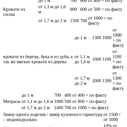
до 1 м
700
600
от 400 + по факту
от 1,1 м до 1,6
Кровати из
800
600
от 500 + по факту
м
сосны
от 1000 + по
от 1,7 м до 2 м
1500
700
факту
от
1000
до 1 м
1300
1000
+ по
факту
от
кровати из березы, бука и из дуба, а
от 1,1 м
1100
1600
1100
так же мягкие кровати из дерева
до 1,6 м
+ по
факту
от
от 1,7 м
1300
2000
1300
до 2 м
+ по
факту
до 1 м
700
400
от 400 + по факту
Матрасы
от 1,1 м до 1,6 м
1000
500
от 800 + по факту
от 1,7 м до 2 м
1400
700
от 1000 + по факту
Замер одного изделия / замер кухонного гарнитура
от 1500 /
– индивидуально
от 5000
10% от