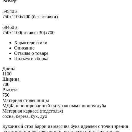
Размер:
59540
a
750x1100x700 (без вставки)
68460
a
750x1100(вставка 30)x700
Характеристики
Описание
Отзывы о товаре
Подъем и сборка
Длина
1100
Ширина
700
Высота
750
Материал столешницы
МДФ, шпонированный натуральным шпоном дуба
Материал каркаса (подстолья)
сосна, береза, бук, дуб
Кухонный стол Барри из массива бука идеален с точки зрения
надежности и долговечности, он твердо стоит «на земле»,