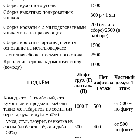
Сборка кухонного уголка
1500
Сборка выкатных подкроватных
300 р / 1 ящ
ящиков
200 (если в
Сборка кровати с 2-мя подкроватными
сборе)/2500 (в
ящиками на направляющих
разборе)
Сборка кровати с ортопедическим
1500
основание на металлокаркасе
Частичная сборка письменного стола
2500
Крепление зеркала к дамскому столу
1000
(комоду)
Лифт
Нет
Частный
груз. (Г)
ПОДЪЁМ
лифта,за
дом,за 1
/пассаж.
1 этаж
этаж
(П)
Комод, стол 1 тумбовый, стол
кухонный и предметы мебели
от 500 +
1000 Г
500
таких же габаритов из сосны (из
по факту
березы, бука и дуба +50%)
Тумба, стул, табурет, банкетка из
от 500 +
сосны (из березы, бука и дуба
300
400
по факту
+50%)