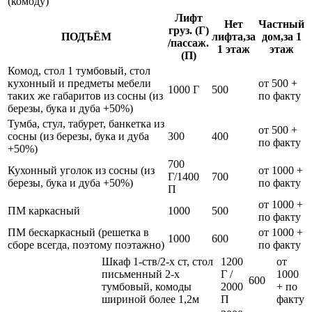
(комоду)
Лифт
Нет
Частный
груз. (Г)
ПОДЪЁМ
лифта,за
дом,за 1
/пассаж.
1 этаж
этаж
(П)
Комод, стол 1 тумбовый, стол
кухонный и предметы мебели
от 500 +
1000 Г
500
таких же габаритов из сосны (из
по факту
березы, бука и дуба +50%)
Тумба, стул, табурет, банкетка из
от 500 +
сосны (из березы, бука и дуба
300
400
по факту
+50%)
700
Кухонный уголок из сосны (из
от 1000 +
Г/1400
700
березы, бука и дуба +50%)
по факту
П
от 1000 +
ПМ каркасный
1000
500
по факту
ПМ бескаркасный (решетка в
от 1000 +
1000
600
сборе всегда, поэтому поэтажно)
по факту
Шкаф 1-ств/2-х ст, стол
1200
от
письменный 2-х
Г /
1000
600
тумбовый, комоды
2000
+ по
шириной более 1,2м
П
факту