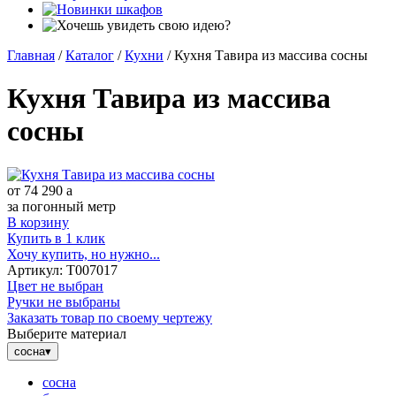
Главная
/
Каталог
/
Кухни
/
Кухня Тавира из массива сосны
Кухня Тавира из массива
сосны
от
74 290
a
за погонный метр
В корзину
Купить в 1 клик
Хочу купить, но нужно...
Артикул:
Т007017
Цвет не выбран
Ручки не выбраны
Заказать товар по своему чертежу
Выберите материал
сосна
▾
сосна