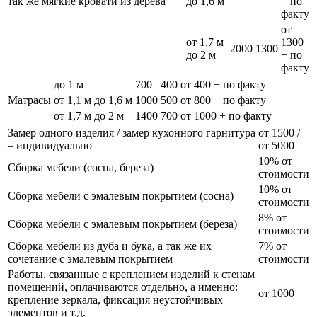
так же мягкие кровати из дерева
до 1,6 м
+ по
факту
от
от 1,7 м
1300
2000
1300
до 2 м
+ по
факту
до 1 м
700
400
от 400 + по факту
Матрасы
от 1,1 м до 1,6 м
1000
500
от 800 + по факту
от 1,7 м до 2 м
1400
700
от 1000 + по факту
Замер одного изделия / замер кухонного гарнитура
от 1500 /
– индивидуально
от 5000
10% от
Сборка мебели (сосна, береза)
стоимости
10% от
Сборка мебели с эмалевым покрытием (сосна)
стоимости
8% от
Сборка мебели с эмалевым покрытием (береза)
стоимости
Сборка мебели из дуба и бука, а так же их
7% от
сочетание с эмалевым покрытием
стоимости
Работы, связанные с креплением изделий к стенам
помещений, оплачиваются отдельно, а именно:
от 1000
крепление зеркала, фиксация неустойчивых
элементов и т.д.