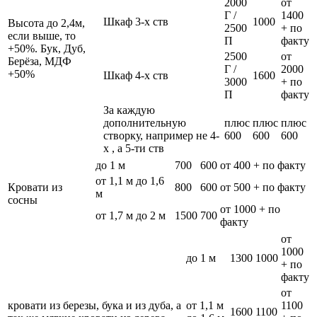
2000
от
Г /
1400
Шкаф 3-х ств
1000
Высота до 2,4м,
2500
+ по
если выше, то
П
факту
+50%. Бук, Дуб,
2500
от
Берёза, МДФ
Г /
2000
+50%
Шкаф 4-х ств
1600
3000
+ по
П
факту
За каждую
дополнительную
плюс
плюс
плюс
створку, например не 4-
600
600
600
х , а 5-ти ств
до 1 м
700
600
от 400 + по факту
от 1,1 м до 1,6
Кровати из
800
600
от 500 + по факту
м
сосны
от 1000 + по
от 1,7 м до 2 м
1500
700
факту
от
1000
до 1 м
1300
1000
+ по
факту
от
кровати из березы, бука и из дуба, а
от 1,1 м
1100
1600
1100