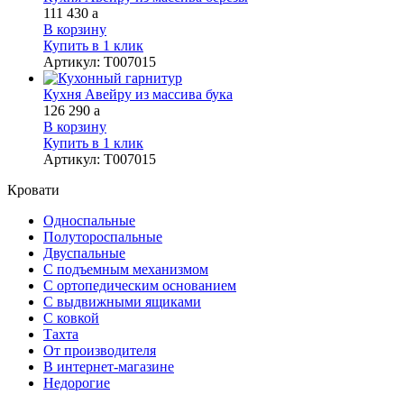
111 430
a
В корзину
Купить в 1 клик
Артикул
:
Т007015
Кухня Авейру из массива бука
126 290
a
В корзину
Купить в 1 клик
Артикул
:
Т007015
Кровати
Односпальные
Полутороспальные
Двуспальные
С подъемным механизмом
С ортопедическим основанием
С выдвижными ящиками
С ковкой
Тахта
От производителя
В интернет-магазине
Недорогие