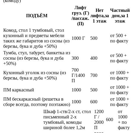
(комоду)
Лифт
Нет
Частный
груз. (Г)
ПОДЪЁМ
лифта,за
дом,за 1
/пассаж.
1 этаж
этаж
(П)
Комод, стол 1 тумбовый, стол
кухонный и предметы мебели
от 500 +
1000 Г
500
таких же габаритов из сосны (из
по факту
березы, бука и дуба +50%)
Тумба, стул, табурет, банкетка из
от 500 +
сосны (из березы, бука и дуба
300
400
по факту
+50%)
700
Кухонный уголок из сосны (из
от 1000 +
Г/1400
700
березы, бука и дуба +50%)
по факту
П
от 1000 +
ПМ каркасный
1000
500
по факту
ПМ бескаркасный (решетка в
от 1000 +
1000
600
сборе всегда, поэтому поэтажно)
по факту
Шкаф 1-ств/2-х ст, стол
1200
от
письменный 2-х
Г /
1000
600
тумбовый, комоды
2000
+ по
шириной более 1,2м
П
факту