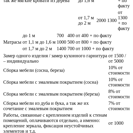
так же мягкие кровати из дерева
до 1,6 м
+ по
факту
от
от 1,7 м
1300
2000
1300
до 2 м
+ по
факту
до 1 м
700
400
от 400 + по факту
Матрасы
от 1,1 м до 1,6 м
1000
500
от 800 + по факту
от 1,7 м до 2 м
1400
700
от 1000 + по факту
Замер одного изделия / замер кухонного гарнитура
от 1500 /
– индивидуально
от 5000
10% от
Сборка мебели (сосна, береза)
стоимости
10% от
Сборка мебели с эмалевым покрытием (сосна)
стоимости
8% от
Сборка мебели с эмалевым покрытием (береза)
стоимости
Сборка мебели из дуба и бука, а так же их
7% от
сочетание с эмалевым покрытием
стоимости
Работы, связанные с креплением изделий к стенам
помещений, оплачиваются отдельно, а именно:
от 1000
крепление зеркала, фиксация неустойчивых
элементов и т.д.