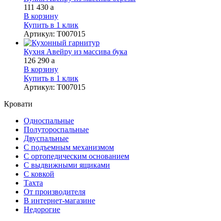
111 430
a
В корзину
Купить в 1 клик
Артикул
:
Т007015
Кухня Авейру из массива бука
126 290
a
В корзину
Купить в 1 клик
Артикул
:
Т007015
Кровати
Односпальные
Полутороспальные
Двуспальные
С подъемным механизмом
С ортопедическим основанием
С выдвижными ящиками
С ковкой
Тахта
От производителя
В интернет-магазине
Недорогие