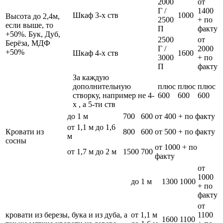
2000
от
Г /
1400
Шкаф 3-х ств
1000
Высота до 2,4м,
2500
+ по
если выше, то
П
факту
+50%. Бук, Дуб,
2500
от
Берёза, МДФ
Г /
2000
+50%
Шкаф 4-х ств
1600
3000
+ по
П
факту
За каждую
дополнительную
плюс
плюс
плюс
створку, например не 4-
600
600
600
х , а 5-ти ств
до 1 м
700
600
от 400 + по факту
от 1,1 м до 1,6
Кровати из
800
600
от 500 + по факту
м
сосны
от 1000 + по
от 1,7 м до 2 м
1500
700
факту
от
1000
до 1 м
1300
1000
+ по
факту
от
кровати из березы, бука и из дуба, а
от 1,1 м
1100
1600
1100