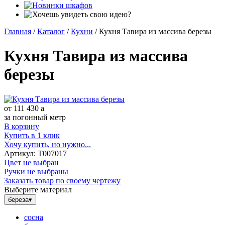
Главная
/
Каталог
/
Кухни
/
Кухня Тавира из массива березы
Кухня Тавира из массива
березы
от
111 430
a
за погонный метр
В корзину
Купить в 1 клик
Хочу купить, но нужно...
Артикул:
Т007017
Цвет не выбран
Ручки не выбраны
Заказать товар по своему чертежу
Выберите материал
береза
▾
сосна