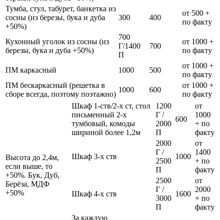
Тумба, стул, табурет, банкетка из
от 500 +
сосны (из березы, бука и дуба
300
400
по факту
+50%)
700
Кухонный уголок из сосны (из
от 1000 +
Г/1400
700
березы, бука и дуба +50%)
по факту
П
от 1000 +
ПМ каркасный
1000
500
по факту
ПМ бескаркасный (решетка в
от 1000 +
1000
600
сборе всегда, поэтому поэтажно)
по факту
Шкаф 1-ств/2-х ст, стол
1200
от
письменный 2-х
Г /
1000
600
тумбовый, комоды
2000
+ по
шириной более 1,2м
П
факту
2000
от
Г /
1400
Шкаф 3-х ств
1000
Высота до 2,4м,
2500
+ по
если выше, то
П
факту
+50%. Бук, Дуб,
2500
от
Берёза, МДФ
Г /
2000
+50%
Шкаф 4-х ств
1600
3000
+ по
П
факту
За каждую