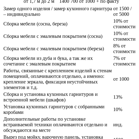
от 1,7 м до 2 м
1400
700
от 1000 + по факту
Замер одного изделия / замер кухонного гарнитура
от 1500 /
– индивидуально
от 5000
10% от
Сборка мебели (сосна, береза)
стоимости
10% от
Сборка мебели с эмалевым покрытием (сосна)
стоимости
8% от
Сборка мебели с эмалевым покрытием (береза)
стоимости
Сборка мебели из дуба и бука, а так же их
7% от
сочетание с эмалевым покрытием
стоимости
Работы, связанные с креплением изделий к стенам
помещений, оплачиваются отдельно, а именно:
от 1000
крепление зеркала, фиксация неустойчивых
элементов и т.д.
Сборка и установка кухонных гарнитуров и
13%
встроенной мебели (шкафов)
Установка кухонных гарнитуров с собранными
10%
коробами
Дополнительные работы по установке
встраиваемой техники оплачиваются отдельно и
инд.
обсуждаются на месте
Вырез под мойку, варочную панель, установка