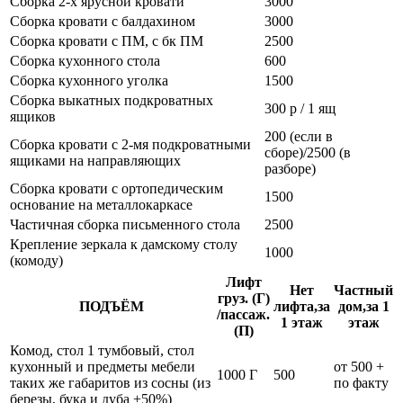
Сборка 2-х ярусной кровати
3000
Сборка кровати с балдахином
3000
Сборка кровати с ПМ, с бк ПМ
2500
Сборка кухонного стола
600
Сборка кухонного уголка
1500
Сборка выкатных подкроватных
300 р / 1 ящ
ящиков
200 (если в
Сборка кровати с 2-мя подкроватными
сборе)/2500 (в
ящиками на направляющих
разборе)
Сборка кровати с ортопедическим
1500
основание на металлокаркасе
Частичная сборка письменного стола
2500
Крепление зеркала к дамскому столу
1000
(комоду)
Лифт
Нет
Частный
груз. (Г)
ПОДЪЁМ
лифта,за
дом,за 1
/пассаж.
1 этаж
этаж
(П)
Комод, стол 1 тумбовый, стол
кухонный и предметы мебели
от 500 +
1000 Г
500
таких же габаритов из сосны (из
по факту
березы, бука и дуба +50%)