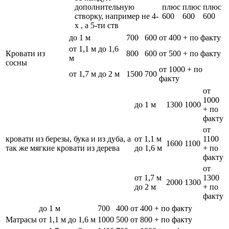
дополнительную
плюс
плюс
плюс
створку, например не 4-
600
600
600
х , а 5-ти ств
до 1 м
700
600
от 400 + по факту
от 1,1 м до 1,6
Кровати из
800
600
от 500 + по факту
м
сосны
от 1000 + по
от 1,7 м до 2 м
1500
700
факту
от
1000
до 1 м
1300
1000
+ по
факту
от
кровати из березы, бука и из дуба, а
от 1,1 м
1100
1600
1100
так же мягкие кровати из дерева
до 1,6 м
+ по
факту
от
от 1,7 м
1300
2000
1300
до 2 м
+ по
факту
до 1 м
700
400
от 400 + по факту
Матрасы
от 1,1 м до 1,6 м
1000
500
от 800 + по факту