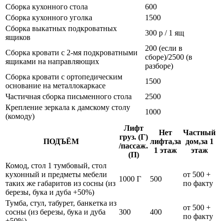
Сборка кухонного стола
600
Сборка кухонного уголка
1500
Сборка выкатных подкроватных
300 р / 1 ящ
ящиков
200 (если в
Сборка кровати с 2-мя подкроватными
сборе)/2500 (в
ящиками на направляющих
разборе)
Сборка кровати с ортопедическим
1500
основание на металлокаркасе
Частичная сборка письменного стола
2500
Крепление зеркала к дамскому столу
1000
(комоду)
Лифт
Нет
Частный
груз. (Г)
ПОДЪЁМ
лифта,за
дом,за 1
/пассаж.
1 этаж
этаж
(П)
Комод, стол 1 тумбовый, стол
кухонный и предметы мебели
от 500 +
1000 Г
500
таких же габаритов из сосны (из
по факту
березы, бука и дуба +50%)
Тумба, стул, табурет, банкетка из
от 500 +
сосны (из березы, бука и дуба
300
400
по факту
+50%)