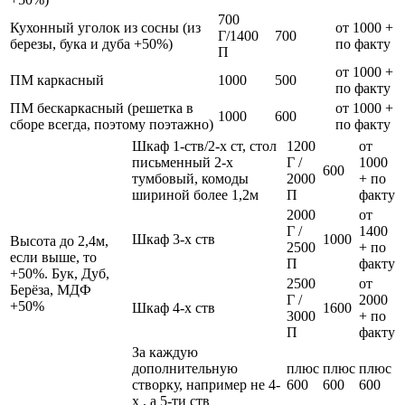
700
Кухонный уголок из сосны (из
от 1000 +
Г/1400
700
березы, бука и дуба +50%)
по факту
П
от 1000 +
ПМ каркасный
1000
500
по факту
ПМ бескаркасный (решетка в
от 1000 +
1000
600
сборе всегда, поэтому поэтажно)
по факту
Шкаф 1-ств/2-х ст, стол
1200
от
письменный 2-х
Г /
1000
600
тумбовый, комоды
2000
+ по
шириной более 1,2м
П
факту
2000
от
Г /
1400
Шкаф 3-х ств
1000
Высота до 2,4м,
2500
+ по
если выше, то
П
факту
+50%. Бук, Дуб,
2500
от
Берёза, МДФ
Г /
2000
+50%
Шкаф 4-х ств
1600
3000
+ по
П
факту
За каждую
дополнительную
плюс
плюс
плюс
створку, например не 4-
600
600
600
х , а 5-ти ств