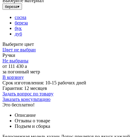
Выберите материал
береза
▾
сосна
береза
бук
дуб
Выберите цвет
Цвет не выбран
Ручки
Не выбраны
от
111 430
a
за погонный метр
В корзину
Срок изготовления:
10-15 рабочих дней
Гарантия:
12 месяцев
Задать вопрос по товару
Заказать консультацию
Это бесплатно!
Описание
Отзывы о товаре
Подъем и сборка
Белоснежная модель кухни Лотос придется по вкусу каждой