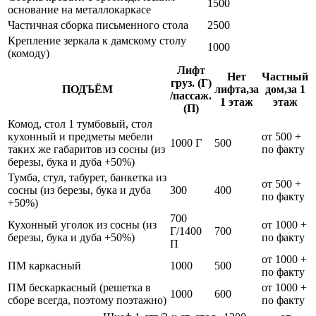
1500
основание на металлокаркасе
Частичная сборка письменного стола
2500
Крепление зеркала к дамскому столу
1000
(комоду)
Лифт
Нет
Частный
груз. (Г)
ПОДЪЁМ
лифта,за
дом,за 1
/пассаж.
1 этаж
этаж
(П)
Комод, стол 1 тумбовый, стол
кухонный и предметы мебели
от 500 +
1000 Г
500
таких же габаритов из сосны (из
по факту
березы, бука и дуба +50%)
Тумба, стул, табурет, банкетка из
от 500 +
сосны (из березы, бука и дуба
300
400
по факту
+50%)
700
Кухонный уголок из сосны (из
от 1000 +
Г/1400
700
березы, бука и дуба +50%)
по факту
П
от 1000 +
ПМ каркасный
1000
500
по факту
ПМ бескаркасный (решетка в
от 1000 +
1000
600
сборе всегда, поэтому поэтажно)
по факту