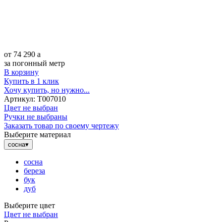
от
74 290
a
за погонный метр
В корзину
Купить в 1 клик
Хочу купить, но нужно...
Артикул:
Т007010
Цвет не выбран
Ручки не выбраны
Заказать товар по своему чертежу
Выберите материал
сосна
▾
сосна
береза
бук
дуб
Выберите цвет
Цвет не выбран