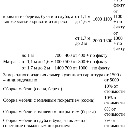
факту
от
кровати из березы, бука и из дуба, а
от 1,1 м
1100
1600
1100
так же мягкие кровати из дерева
до 1,6 м
+ по
факту
от
от 1,7 м
1300
2000
1300
до 2 м
+ по
факту
до 1 м
700
400
от 400 + по факту
Матрасы
от 1,1 м до 1,6 м
1000
500
от 800 + по факту
от 1,7 м до 2 м
1400
700
от 1000 + по факту
Замер одного изделия / замер кухонного гарнитура
от 1500 /
– индивидуально
от 5000
10% от
Сборка мебели (сосна, береза)
стоимости
10% от
Сборка мебели с эмалевым покрытием (сосна)
стоимости
8% от
Сборка мебели с эмалевым покрытием (береза)
стоимости
Сборка мебели из дуба и бука, а так же их
7% от
сочетание с эмалевым покрытием
стоимости