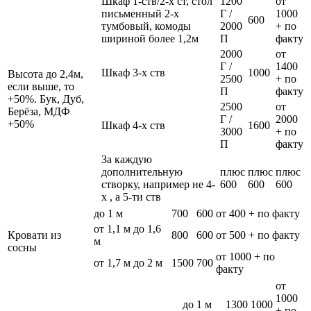
Шкаф 1-ств/2-х ст, стол
1200
от
письменный 2-х
Г /
1000
600
тумбовый, комоды
2000
+ по
шириной более 1,2м
П
факту
2000
от
Г /
1400
Шкаф 3-х ств
1000
Высота до 2,4м,
2500
+ по
если выше, то
П
факту
+50%. Бук, Дуб,
2500
от
Берёза, МДФ
Г /
2000
+50%
Шкаф 4-х ств
1600
3000
+ по
П
факту
За каждую
дополнительную
плюс
плюс
плюс
створку, например не 4-
600
600
600
х , а 5-ти ств
до 1 м
700
600
от 400 + по факту
от 1,1 м до 1,6
Кровати из
800
600
от 500 + по факту
м
сосны
от 1000 + по
от 1,7 м до 2 м
1500
700
факту
от
1000
до 1 м
1300
1000
+ по