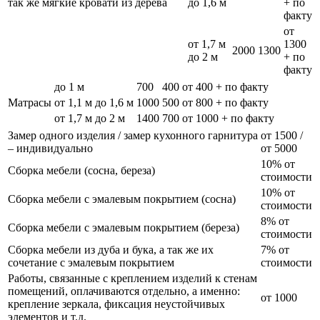
так же мягкие кровати из дерева
до 1,6 м
+ по
факту
от
от 1,7 м
1300
2000
1300
до 2 м
+ по
факту
до 1 м
700
400
от 400 + по факту
Матрасы
от 1,1 м до 1,6 м
1000
500
от 800 + по факту
от 1,7 м до 2 м
1400
700
от 1000 + по факту
Замер одного изделия / замер кухонного гарнитура
от 1500 /
– индивидуально
от 5000
10% от
Сборка мебели (сосна, береза)
стоимости
10% от
Сборка мебели с эмалевым покрытием (сосна)
стоимости
8% от
Сборка мебели с эмалевым покрытием (береза)
стоимости
Сборка мебели из дуба и бука, а так же их
7% от
сочетание с эмалевым покрытием
стоимости
Работы, связанные с креплением изделий к стенам
помещений, оплачиваются отдельно, а именно:
от 1000
крепление зеркала, фиксация неустойчивых
элементов и т.д.