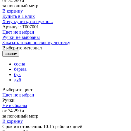
от
74 290
a
за погонный метр
В корзину
Купить в 1 клик
Хочу купить, но нужно...
Артикул:
Т007001
Цвет не выбран
Ручки не выбраны
Заказать товар по своему чертежу
Выберите материал
сосна
▾
сосна
береза
бук
дуб
Выберите цвет
Цвет не выбран
Ручки
Не выбраны
от
74 290
a
за погонный метр
В корзину
Срок изготовления:
10-15 рабочих дней