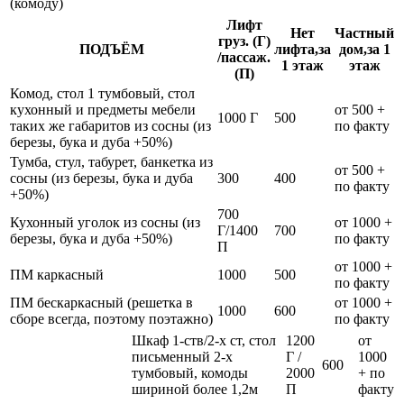
(комоду)
Лифт
Нет
Частный
груз. (Г)
ПОДЪЁМ
лифта,за
дом,за 1
/пассаж.
1 этаж
этаж
(П)
Комод, стол 1 тумбовый, стол
кухонный и предметы мебели
от 500 +
1000 Г
500
таких же габаритов из сосны (из
по факту
березы, бука и дуба +50%)
Тумба, стул, табурет, банкетка из
от 500 +
сосны (из березы, бука и дуба
300
400
по факту
+50%)
700
Кухонный уголок из сосны (из
от 1000 +
Г/1400
700
березы, бука и дуба +50%)
по факту
П
от 1000 +
ПМ каркасный
1000
500
по факту
ПМ бескаркасный (решетка в
от 1000 +
1000
600
сборе всегда, поэтому поэтажно)
по факту
Шкаф 1-ств/2-х ст, стол
1200
от
письменный 2-х
Г /
1000
600
тумбовый, комоды
2000
+ по
шириной более 1,2м
П
факту