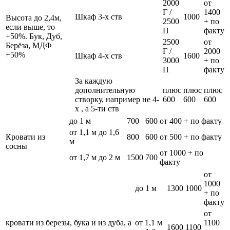
2000
от
Г /
1400
Шкаф 3-х ств
1000
Высота до 2,4м,
2500
+ по
если выше, то
П
факту
+50%. Бук, Дуб,
2500
от
Берёза, МДФ
Г /
2000
+50%
Шкаф 4-х ств
1600
3000
+ по
П
факту
За каждую
дополнительную
плюс
плюс
плюс
створку, например не 4-
600
600
600
х , а 5-ти ств
до 1 м
700
600
от 400 + по факту
от 1,1 м до 1,6
Кровати из
800
600
от 500 + по факту
м
сосны
от 1000 + по
от 1,7 м до 2 м
1500
700
факту
от
1000
до 1 м
1300
1000
+ по
факту
от
кровати из березы, бука и из дуба, а
от 1,1 м
1100
1600
1100