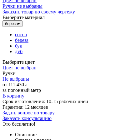
Цвет не выбран
Ручки не выбраны
Заказать товар по своему чертежу
Выберите материал
береза
▾
сосна
береза
бук
дуб
Выберите цвет
Цвет не выбран
Ручки
Не выбраны
от
111 430
a
за погонный метр
В корзину
Срок изготовления:
10-15 рабочих дней
Гарантия:
12 месяцев
Задать вопрос по товару
Заказать консультацию
Это бесплатно!
Описание