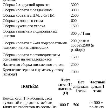
Сборка 2-х ярусной кровати
3000
Сборка кровати с балдахином
3000
Сборка кровати с ПМ, с бк ПМ
2500
Сборка кухонного стола
600
Сборка кухонного уголка
1500
Сборка выкатных подкроватных
300 р / 1 ящ
ящиков
200 (если в
Сборка кровати с 2-мя подкроватными
сборе)/2500 (в
ящиками на направляющих
разборе)
Сборка кровати с ортопедическим
1500
основание на металлокаркасе
Частичная сборка письменного стола
2500
Крепление зеркала к дамскому столу
1000
(комоду)
Лифт
Нет
Частный
груз. (Г)
ПОДЪЁМ
лифта,за
дом,за 1
/пассаж.
1 этаж
этаж
(П)
Комод, стол 1 тумбовый, стол
кухонный и предметы мебели
от 500 +
1000 Г
500
таких же габаритов из сосны (из
по факту