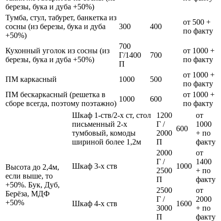
березы, бука и дуба +50%)
Тумба, стул, табурет, банкетка из
от 500 +
сосны (из березы, бука и дуба
300
400
по факту
+50%)
700
Кухонный уголок из сосны (из
от 1000 +
Г/1400
700
березы, бука и дуба +50%)
по факту
П
от 1000 +
ПМ каркасный
1000
500
по факту
ПМ бескаркасный (решетка в
от 1000 +
1000
600
сборе всегда, поэтому поэтажно)
по факту
Шкаф 1-ств/2-х ст, стол
1200
от
письменный 2-х
Г /
1000
600
тумбовый, комоды
2000
+ по
шириной более 1,2м
П
факту
2000
от
Г /
1400
Шкаф 3-х ств
1000
Высота до 2,4м,
2500
+ по
если выше, то
П
факту
+50%. Бук, Дуб,
2500
от
Берёза, МДФ
Г /
2000
+50%
Шкаф 4-х ств
1600
3000
+ по
П
факту