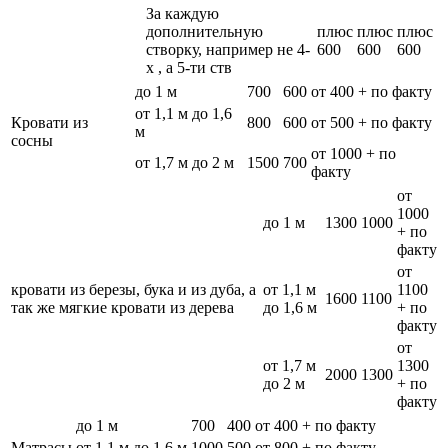
За каждую
дополнительную
плюс
плюс
плюс
створку, например не 4-
600
600
600
х , а 5-ти ств
до 1 м
700
600
от 400 + по факту
от 1,1 м до 1,6
Кровати из
800
600
от 500 + по факту
м
сосны
от 1000 + по
от 1,7 м до 2 м
1500
700
факту
от
1000
до 1 м
1300
1000
+ по
факту
от
кровати из березы, бука и из дуба, а
от 1,1 м
1100
1600
1100
так же мягкие кровати из дерева
до 1,6 м
+ по
факту
от
от 1,7 м
1300
2000
1300
до 2 м
+ по
факту
до 1 м
700
400
от 400 + по факту
Матрасы
от 1,1 м до 1,6 м
1000
500
от 800 + по факту