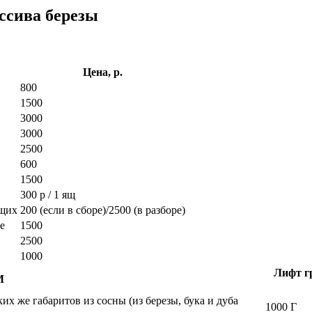
ссива березы
Цена, р.
800
1500
3000
3000
2500
600
1500
300 р / 1 ящ
ющих
200 (если в сборе)/2500 (в разборе)
е
1500
2500
1000
Лифт гр
М
х же габаритов из сосны (из березы, бука и дуба
1000 Г