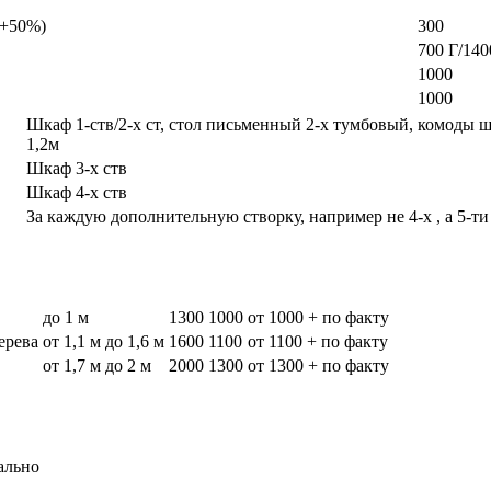
а +50%)
300
700 Г/140
1000
1000
Шкаф 1-ств/2-х ст, стол письменный 2-х тумбовый, комоды 
1,2м
Шкаф 3-х ств
Шкаф 4-х ств
За каждую дополнительную створку, например не 4-х , а 5-ти
до 1 м
1300
1000
от 1000 + по факту
дерева
от 1,1 м до 1,6 м
1600
1100
от 1100 + по факту
от 1,7 м до 2 м
2000
1300
от 1300 + по факту
ально