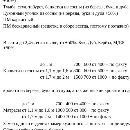
+50%)
Тумба, стул, табурет, банкетка из сосны (из березы, бука и дуб
Кухонный уголок из сосны (из березы, бука и дуба +50%)
ПМ каркасный
ПМ бескаркасный (решетка в сборе всегда, поэтому поэтажно)
Высота до 2,4м, если выше, то +50%. Бук, Дуб, Берёза, МДФ
+50%
до 1 м
700
600
от 400 + по факту
Кровати из сосны
от 1,1 м до 1,6 м
800
600
от 500 + по факту
от 1,7 м до 2 м
1500
700
от 1000 + по факту
кровати из березы, бука и из дуба, а так же мягкие кровати из 
до 1 м
700
400
от 400 + по факту
Матрасы
от 1,1 м до 1,6 м
1000
500
от 800 + по факту
от 1,7 м до 2 м
1400
700
от 1000 + по факту
Замер одного изделия / замер кухонного гарнитура – индивиду
Сборка мебели (сосна, береза)