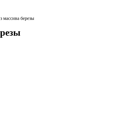
з массива березы
ерезы