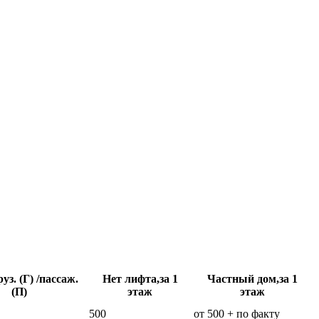
уз. (Г) /пассаж.
Нет лифта,за 1
Частный дом,за 1
(П)
этаж
этаж
500
от 500 + по факту