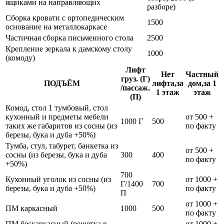
ящиками на направляющих
разборе)
Сборка кровати с ортопедическим
1500
основание на металлокаркасе
Частичная сборка письменного стола
2500
Крепление зеркала к дамскому столу
1000
(комоду)
Лифт
Нет
Частный
груз. (Г)
ПОДЪЁМ
лифта,за
дом,за 1
/пассаж.
1 этаж
этаж
(П)
Комод, стол 1 тумбовый, стол
кухонный и предметы мебели
от 500 +
1000 Г
500
таких же габаритов из сосны (из
по факту
березы, бука и дуба +50%)
Тумба, стул, табурет, банкетка из
от 500 +
сосны (из березы, бука и дуба
300
400
по факту
+50%)
700
Кухонный уголок из сосны (из
от 1000 +
Г/1400
700
березы, бука и дуба +50%)
по факту
П
от 1000 +
ПМ каркасный
1000
500
по факту
ПМ бескаркасный (решетка в
от 1000 +