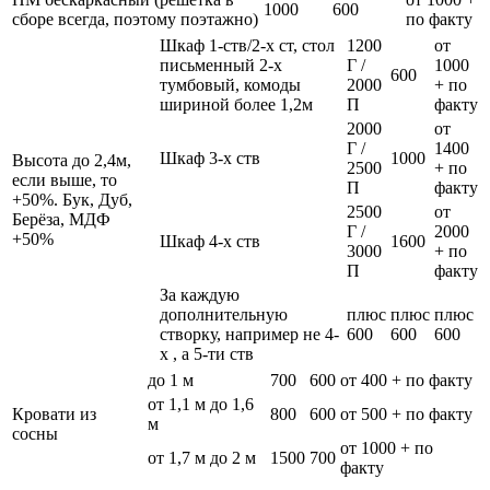
1000
600
сборе всегда, поэтому поэтажно)
по факту
Шкаф 1-ств/2-х ст, стол
1200
от
письменный 2-х
Г /
1000
600
тумбовый, комоды
2000
+ по
шириной более 1,2м
П
факту
2000
от
Г /
1400
Шкаф 3-х ств
1000
Высота до 2,4м,
2500
+ по
если выше, то
П
факту
+50%. Бук, Дуб,
2500
от
Берёза, МДФ
Г /
2000
+50%
Шкаф 4-х ств
1600
3000
+ по
П
факту
За каждую
дополнительную
плюс
плюс
плюс
створку, например не 4-
600
600
600
х , а 5-ти ств
до 1 м
700
600
от 400 + по факту
от 1,1 м до 1,6
Кровати из
800
600
от 500 + по факту
м
сосны
от 1000 + по
от 1,7 м до 2 м
1500
700
факту