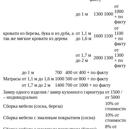
от
1000
до 1 м
1300
1000
+ по
факту
от
кровати из березы, бука и из дуба, а
от 1,1 м
1100
1600
1100
так же мягкие кровати из дерева
до 1,6 м
+ по
факту
от
от 1,7 м
1300
2000
1300
до 2 м
+ по
факту
до 1 м
700
400
от 400 + по факту
Матрасы
от 1,1 м до 1,6 м
1000
500
от 800 + по факту
от 1,7 м до 2 м
1400
700
от 1000 + по факту
Замер одного изделия / замер кухонного гарнитура
от 1500 /
– индивидуально
от 5000
10% от
Сборка мебели (сосна, береза)
стоимости
10% от
Сборка мебели с эмалевым покрытием (сосна)
стоимости
8% от