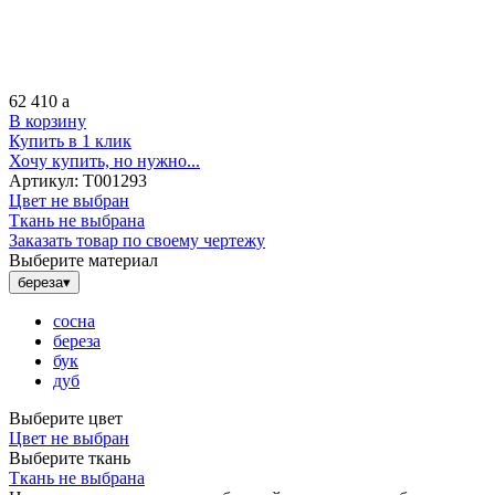
62 410
a
В корзину
Купить в 1 клик
Хочу купить, но нужно...
Артикул:
Т001293
Цвет не выбран
Ткань не выбрана
Заказать товар по своему чертежу
Выберите материал
береза
▾
сосна
береза
бук
дуб
Выберите цвет
Цвет не выбран
Выберите ткань
Ткань не выбрана