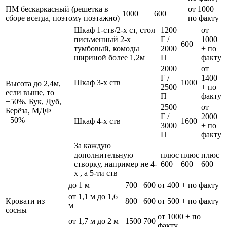
ПМ бескаркасный (решетка в
от 1000 +
1000
600
сборе всегда, поэтому поэтажно)
по факту
Шкаф 1-ств/2-х ст, стол
1200
от
письменный 2-х
Г /
1000
600
тумбовый, комоды
2000
+ по
шириной более 1,2м
П
факту
2000
от
Г /
1400
Шкаф 3-х ств
1000
Высота до 2,4м,
2500
+ по
если выше, то
П
факту
+50%. Бук, Дуб,
2500
от
Берёза, МДФ
Г /
2000
+50%
Шкаф 4-х ств
1600
3000
+ по
П
факту
За каждую
дополнительную
плюс
плюс
плюс
створку, например не 4-
600
600
600
х , а 5-ти ств
до 1 м
700
600
от 400 + по факту
от 1,1 м до 1,6
Кровати из
800
600
от 500 + по факту
м
сосны
от 1000 + по
от 1,7 м до 2 м
1500
700
факту