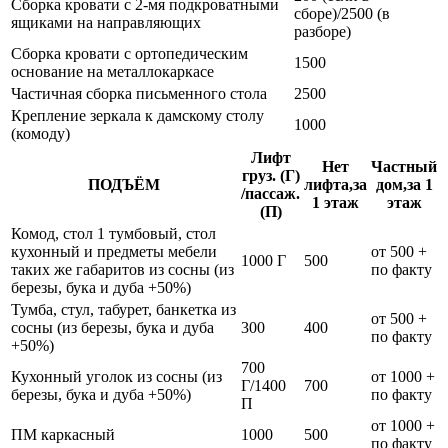
Сборка кровати с 2-мя подкроватными
сборе)/2500 (в
ящиками на направляющих
разборе)
Сборка кровати с ортопедическим
1500
основание на металлокаркасе
Частичная сборка письменного стола
2500
Крепление зеркала к дамскому столу
1000
(комоду)
Лифт
Нет
Частный
груз. (Г)
ПОДЪЁМ
лифта,за
дом,за 1
/пассаж.
1 этаж
этаж
(П)
Комод, стол 1 тумбовый, стол
кухонный и предметы мебели
от 500 +
1000 Г
500
таких же габаритов из сосны (из
по факту
березы, бука и дуба +50%)
Тумба, стул, табурет, банкетка из
от 500 +
сосны (из березы, бука и дуба
300
400
по факту
+50%)
700
Кухонный уголок из сосны (из
от 1000 +
Г/1400
700
березы, бука и дуба +50%)
по факту
П
от 1000 +
ПМ каркасный
1000
500
по факту