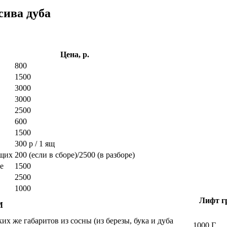
сива дуба
Цена, р.
800
1500
3000
3000
2500
600
1500
300 р / 1 ящ
ющих
200 (если в сборе)/2500 (в разборе)
е
1500
2500
1000
Лифт гр
М
х же габаритов из сосны (из березы, бука и дуба
1000 Г