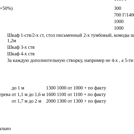
а +50%)
300
700 Г/140
1000
1000
Шкаф 1-ств/2-х ст, стол письменный 2-х тумбовый, комоды 
1,2м
Шкаф 3-х ств
Шкаф 4-х ств
За каждую дополнительную створку, например не 4-х , а 5-ти
до 1 м
1300
1000
от 1000 + по факту
дерева
от 1,1 м до 1,6 м
1600
1100
от 1100 + по факту
от 1,7 м до 2 м
2000
1300
от 1300 + по факту
ально