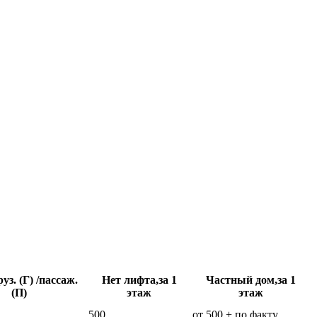
уз. (Г) /пассаж.
Нет лифта,за 1
Частный дом,за 1
(П)
этаж
этаж
500
от 500 + по факту