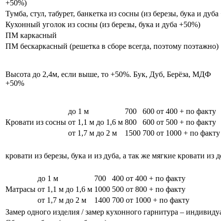
+50%)
Тумба, стул, табурет, банкетка из сосны (из березы, бука и дуб
Кухонный уголок из сосны (из березы, бука и дуба +50%)
ПМ каркасный
ПМ бескаркасный (решетка в сборе всегда, поэтому поэтажно)
Высота до 2,4м, если выше, то +50%. Бук, Дуб, Берёза, МДФ
+50%
до 1 м
700
600
от 400 + по факту
Кровати из сосны
от 1,1 м до 1,6 м
800
600
от 500 + по факту
от 1,7 м до 2 м
1500
700
от 1000 + по факту
кровати из березы, бука и из дуба, а так же мягкие кровати из 
до 1 м
700
400
от 400 + по факту
Матрасы
от 1,1 м до 1,6 м
1000
500
от 800 + по факту
от 1,7 м до 2 м
1400
700
от 1000 + по факту
Замер одного изделия / замер кухонного гарнитура – индивиду