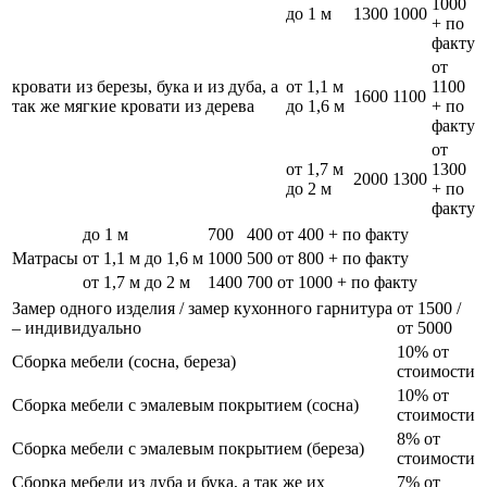
1000
до 1 м
1300
1000
+ по
факту
от
кровати из березы, бука и из дуба, а
от 1,1 м
1100
1600
1100
так же мягкие кровати из дерева
до 1,6 м
+ по
факту
от
от 1,7 м
1300
2000
1300
до 2 м
+ по
факту
до 1 м
700
400
от 400 + по факту
Матрасы
от 1,1 м до 1,6 м
1000
500
от 800 + по факту
от 1,7 м до 2 м
1400
700
от 1000 + по факту
Замер одного изделия / замер кухонного гарнитура
от 1500 /
– индивидуально
от 5000
10% от
Сборка мебели (сосна, береза)
стоимости
10% от
Сборка мебели с эмалевым покрытием (сосна)
стоимости
8% от
Сборка мебели с эмалевым покрытием (береза)
стоимости
Сборка мебели из дуба и бука, а так же их
7% от