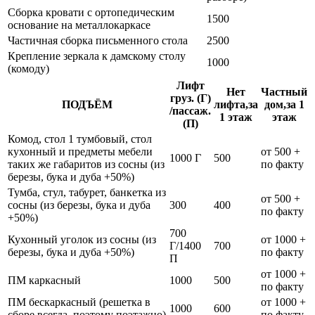
Сборка кровати с ортопедическим
1500
основание на металлокаркасе
Частичная сборка письменного стола
2500
Крепление зеркала к дамскому столу
1000
(комоду)
Лифт
Нет
Частный
груз. (Г)
ПОДЪЁМ
лифта,за
дом,за 1
/пассаж.
1 этаж
этаж
(П)
Комод, стол 1 тумбовый, стол
кухонный и предметы мебели
от 500 +
1000 Г
500
таких же габаритов из сосны (из
по факту
березы, бука и дуба +50%)
Тумба, стул, табурет, банкетка из
от 500 +
сосны (из березы, бука и дуба
300
400
по факту
+50%)
700
Кухонный уголок из сосны (из
от 1000 +
Г/1400
700
березы, бука и дуба +50%)
по факту
П
от 1000 +
ПМ каркасный
1000
500
по факту
ПМ бескаркасный (решетка в
от 1000 +
1000
600
сборе всегда, поэтому поэтажно)
по факту