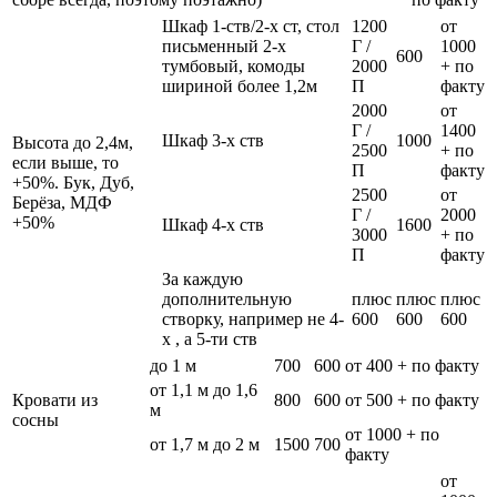
Шкаф 1-ств/2-х ст, стол
1200
от
письменный 2-х
Г /
1000
600
тумбовый, комоды
2000
+ по
шириной более 1,2м
П
факту
2000
от
Г /
1400
Шкаф 3-х ств
1000
Высота до 2,4м,
2500
+ по
если выше, то
П
факту
+50%. Бук, Дуб,
2500
от
Берёза, МДФ
Г /
2000
+50%
Шкаф 4-х ств
1600
3000
+ по
П
факту
За каждую
дополнительную
плюс
плюс
плюс
створку, например не 4-
600
600
600
х , а 5-ти ств
до 1 м
700
600
от 400 + по факту
от 1,1 м до 1,6
Кровати из
800
600
от 500 + по факту
м
сосны
от 1000 + по
от 1,7 м до 2 м
1500
700
факту
от