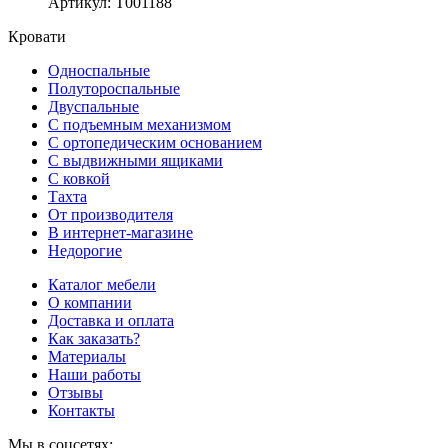
Артикул
:
Т001188
Кровати
Односпальные
Полутороспальные
Двуспальные
С подъемным механизмом
С ортопедическим основанием
С выдвижными ящиками
С ковкой
Тахта
От производителя
В интернет-магазине
Недорогие
Каталог мебели
О компании
Доставка и оплата
Как заказать?
Материалы
Наши работы
Отзывы
Контакты
Мы в соцсетях: