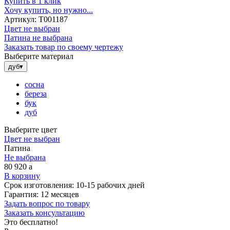
Купить в 1 клик
Хочу купить, но нужно...
Артикул:
Т001187
Цвет не выбран
Патина не выбрана
Заказать товар по своему чертежу
Выберите материал
дуб
▾
сосна
береза
бук
дуб
Выберите цвет
Цвет не выбран
Патина
Не выбрана
80 920
a
В корзину
Срок изготовления:
10-15 рабочих дней
Гарантия:
12 месяцев
Задать вопрос по товару
Заказать консультацию
Это бесплатно!