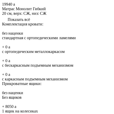
19940
a
Матрас Монолит Гибкий
20 см, верх: СЖ, низ: СЖ
Показать всё
Комплектация кровати:
без наценки
стандартная с ортопедическими ламелями
+
0
a
с ортопедическим металлокаркасом
+
0
a
с бескаркасным подъемным механизмом
+
0
a
с каркасным подъемным механизмом
Прикроватные ящики:
без наценки
Без ящиков
+
8050
a
1 ящик на колесиках