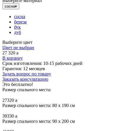
Выберите материал
сосна
▾
сосна
береза
бук
дуб
Выберите цвет
Цвет не выбран
27 320
a
В корзину
Срок изготовления:
10-15 рабочих дней
Гарантия:
12 месяцев
Задать вопрос по товару
Заказать консультацию
Это бесплатно!
Размер спального места:
27320
a
Размер спального места: 80 x 190 см
39330
a
Размер спального места: 90 x 200 см