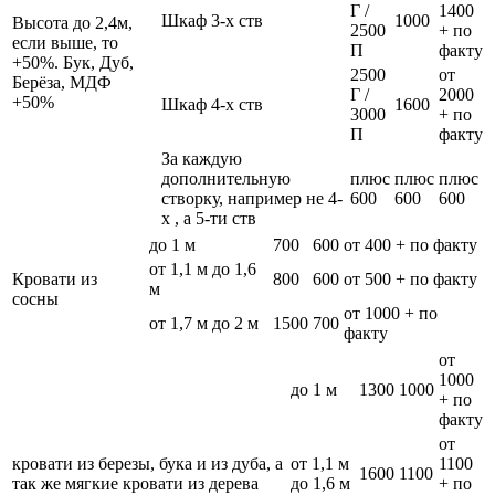
Г /
1400
Шкаф 3-х ств
1000
Высота до 2,4м,
2500
+ по
если выше, то
П
факту
+50%. Бук, Дуб,
2500
от
Берёза, МДФ
Г /
2000
+50%
Шкаф 4-х ств
1600
3000
+ по
П
факту
За каждую
дополнительную
плюс
плюс
плюс
створку, например не 4-
600
600
600
х , а 5-ти ств
до 1 м
700
600
от 400 + по факту
от 1,1 м до 1,6
Кровати из
800
600
от 500 + по факту
м
сосны
от 1000 + по
от 1,7 м до 2 м
1500
700
факту
от
1000
до 1 м
1300
1000
+ по
факту
от
кровати из березы, бука и из дуба, а
от 1,1 м
1100
1600
1100
так же мягкие кровати из дерева
до 1,6 м
+ по