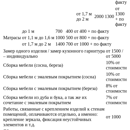
факту
от
от 1,7 м
1300
2000
1300
до 2 м
+ по
факту
до 1 м
700
400
от 400 + по факту
Матрасы
от 1,1 м до 1,6 м
1000
500
от 800 + по факту
от 1,7 м до 2 м
1400
700
от 1000 + по факту
Замер одного изделия / замер кухонного гарнитура
от 1500 /
– индивидуально
от 5000
10% от
Сборка мебели (сосна, береза)
стоимости
10% от
Сборка мебели с эмалевым покрытием (сосна)
стоимости
8% от
Сборка мебели с эмалевым покрытием (береза)
стоимости
Сборка мебели из дуба и бука, а так же их
7% от
сочетание с эмалевым покрытием
стоимости
Работы, связанные с креплением изделий к стенам
помещений, оплачиваются отдельно, а именно:
от 1000
крепление зеркала, фиксация неустойчивых
элементов и т.д.