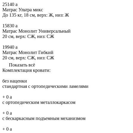
25140
a
Матрас Ультра микс
До 135 кг, 18 см, верх: Ж, низ: Ж
15830
a
Матрас Монолит Универсальный
20 см, верх: СЖ, низ: СЖ
19940
a
Матрас Монолит Гибкий
20 см, верх: СЖ, низ: СЖ
Показать всё
Комплектация кровати:
без наценки
стандартная с ортопедическими ламелями
+
0
a
с ортопедическим металлокаркасом
+
0
a
с бескаркасным подъемным механизмом
+
0
a