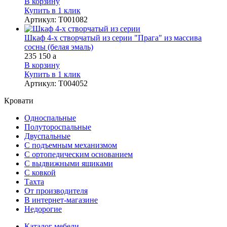
В корзину
Купить в 1 клик
Артикул
:
Т001082
Шкаф 4-х створчатый из серии "Прага" из массива
сосны (белая эмаль)
235 150
a
В корзину
Купить в 1 клик
Артикул
:
Т004052
Кровати
Односпальные
Полутороспальные
Двуспальные
С подъемным механизмом
С ортопедическим основанием
С выдвижными ящиками
С ковкой
Тахта
От производителя
В интернет-магазине
Недорогие
Каталог мебели