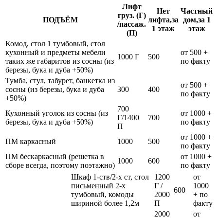
Лифт
Нет
Частный
груз. (Г)
ПОДЪЁМ
лифта,за
дом,за 1
/пассаж.
1 этаж
этаж
(П)
Комод, стол 1 тумбовый, стол
кухонный и предметы мебели
от 500 +
1000 Г
500
таких же габаритов из сосны (из
по факту
березы, бука и дуба +50%)
Тумба, стул, табурет, банкетка из
от 500 +
сосны (из березы, бука и дуба
300
400
по факту
+50%)
700
Кухонный уголок из сосны (из
от 1000 +
Г/1400
700
березы, бука и дуба +50%)
по факту
П
от 1000 +
ПМ каркасный
1000
500
по факту
ПМ бескаркасный (решетка в
от 1000 +
1000
600
сборе всегда, поэтому поэтажно)
по факту
Шкаф 1-ств/2-х ст, стол
1200
от
письменный 2-х
Г /
1000
600
тумбовый, комоды
2000
+ по
шириной более 1,2м
П
факту
2000
от