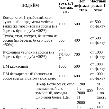
Нет
Частный
груз. (Г)
ПОДЪЁМ
лифта,за
дом,за 1
/пассаж.
1 этаж
этаж
(П)
Комод, стол 1 тумбовый, стол
кухонный и предметы мебели
от 500 +
1000 Г
500
таких же габаритов из сосны (из
по факту
березы, бука и дуба +50%)
Тумба, стул, табурет, банкетка из
от 500 +
сосны (из березы, бука и дуба
300
400
по факту
+50%)
700
Кухонный уголок из сосны (из
от 1000 +
Г/1400
700
березы, бука и дуба +50%)
по факту
П
от 1000 +
ПМ каркасный
1000
500
по факту
ПМ бескаркасный (решетка в
от 1000 +
1000
600
сборе всегда, поэтому поэтажно)
по факту
Шкаф 1-ств/2-х ст, стол
1200
от
письменный 2-х
Г /
1000
600
тумбовый, комоды
2000
+ по
шириной более 1,2м
П
факту
2000
от
Г /
1400