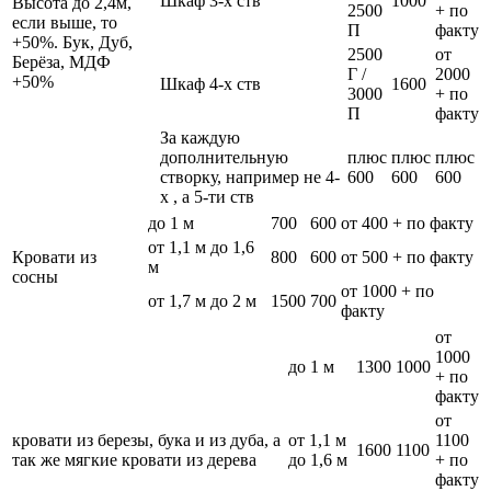
Шкаф 3-х ств
1000
Высота до 2,4м,
2500
+ по
если выше, то
П
факту
+50%. Бук, Дуб,
2500
от
Берёза, МДФ
Г /
2000
+50%
Шкаф 4-х ств
1600
3000
+ по
П
факту
За каждую
дополнительную
плюс
плюс
плюс
створку, например не 4-
600
600
600
х , а 5-ти ств
до 1 м
700
600
от 400 + по факту
от 1,1 м до 1,6
Кровати из
800
600
от 500 + по факту
м
сосны
от 1000 + по
от 1,7 м до 2 м
1500
700
факту
от
1000
до 1 м
1300
1000
+ по
факту
от
кровати из березы, бука и из дуба, а
от 1,1 м
1100
1600
1100
так же мягкие кровати из дерева
до 1,6 м
+ по
факту