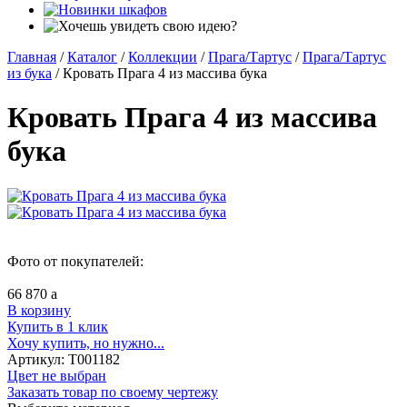
Главная
/
Каталог
/
Коллекции
/
Прага/Тартус
/
Прага/Тартус
из бука
/
Кровать Прага 4 из массива бука
Кровать Прага 4 из массива
бука
Фото от покупателей:
66 870
a
В корзину
Купить в 1 клик
Хочу купить, но нужно...
Артикул:
Т001182
Цвет не выбран
Заказать товар по своему чертежу