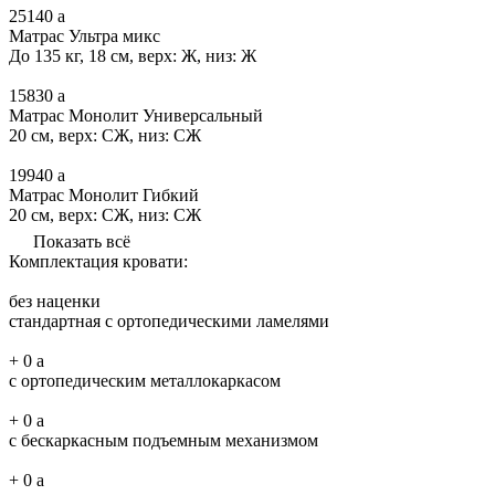
25140
a
Матрас Ультра микс
До 135 кг, 18 см, верх: Ж, низ: Ж
15830
a
Матрас Монолит Универсальный
20 см, верх: СЖ, низ: СЖ
19940
a
Матрас Монолит Гибкий
20 см, верх: СЖ, низ: СЖ
Показать всё
Комплектация кровати:
без наценки
стандартная с ортопедическими ламелями
+
0
a
с ортопедическим металлокаркасом
+
0
a
с бескаркасным подъемным механизмом
+
0
a