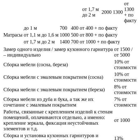
от
от 1,7 м
1300
2000
1300
до 2 м
+ по
факту
до 1 м
700
400
от 400 + по факту
Матрасы
от 1,1 м до 1,6 м
1000
500
от 800 + по факту
от 1,7 м до 2 м
1400
700
от 1000 + по факту
Замер одного изделия / замер кухонного гарнитура
от 1500 /
– индивидуально
от 5000
10% от
Сборка мебели (сосна, береза)
стоимости
10% от
Сборка мебели с эмалевым покрытием (сосна)
стоимости
8% от
Сборка мебели с эмалевым покрытием (береза)
стоимости
Сборка мебели из дуба и бука, а так же их
7% от
сочетание с эмалевым покрытием
стоимости
Работы, связанные с креплением изделий к стенам
помещений, оплачиваются отдельно, а именно:
от 1000
крепление зеркала, фиксация неустойчивых
элементов и т.д.
Сборка и установка кухонных гарнитуров и
13%