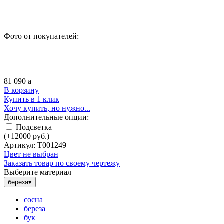
Фото от покупателей:
81 090
a
В корзину
Купить в 1 клик
Хочу купить, но нужно...
Дополнительные опции:
Подсветка
(+
12000
руб.)
Артикул:
Т001249
Цвет не выбран
Заказать товар по своему чертежу
Выберите материал
береза
▾
сосна
береза
бук