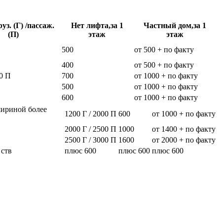
уз. (Г) /пассаж.
Нет лифта,за 1
Частный дом,за 1
(П)
этаж
этаж
500
от 500 + по факту
400
от 500 + по факту
0 П
700
от 1000 + по факту
500
от 1000 + по факту
600
от 1000 + по факту
шириной более
1200 Г / 2000 П
600
от 1000 + по факту
2000 Г / 2500 П
1000
от 1400 + по факту
2500 Г / 3000 П
1600
от 2000 + по факту
 ств
плюс 600
плюс 600
плюс 600