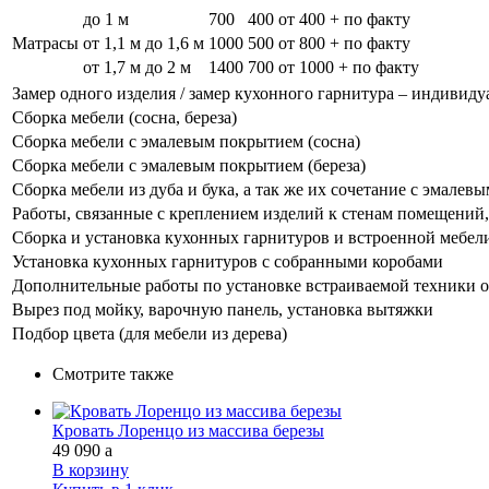
до 1 м
700
400
от 400 + по факту
Матрасы
от 1,1 м до 1,6 м
1000
500
от 800 + по факту
от 1,7 м до 2 м
1400
700
от 1000 + по факту
Замер одного изделия / замер кухонного гарнитура – индивиду
Сборка мебели (сосна, береза)
Сборка мебели с эмалевым покрытием (сосна)
Сборка мебели с эмалевым покрытием (береза)
Сборка мебели из дуба и бука, а так же их сочетание с эмале
Работы, связанные с креплением изделий к стенам помещений, 
Сборка и установка кухонных гарнитуров и встроенной мебел
Установка кухонных гарнитуров с собранными коробами
Дополнительные работы по установке встраиваемой техники о
Вырез под мойку, варочную панель, установка вытяжки
Подбор цвета (для мебели из дерева)
Смотрите также
Кровать Лоренцо из массива березы
49 090
a
В корзину