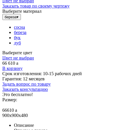
Цвет не выбран
Заказать товар по своему чертежу
Выберите материал
береза
▾
сосна
береза
бук
дуб
Выберите цвет
Цвет не выбран
66 610
a
В корзину
Срок изготовления:
10-15 рабочих дней
Гарантия:
12 месяцев
Задать вопрос по товару
Заказать консультацию
Это бесплатно!
Размер:
66610
a
900x900x480
Описание