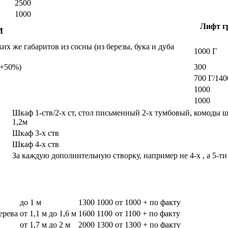
2500
1000
Лифт гр
М
х же габаритов из сосны (из березы, бука и дуба
1000 Г
а +50%)
300
700 Г/140
1000
1000
Шкаф 1-ств/2-х ст, стол письменный 2-х тумбовый, комоды 
1,2м
Шкаф 3-х ств
Шкаф 4-х ств
За каждую дополнительную створку, например не 4-х , а 5-ти
до 1 м
1300
1000
от 1000 + по факту
дерева
от 1,1 м до 1,6 м
1600
1100
от 1100 + по факту
от 1,7 м до 2 м
2000
1300
от 1300 + по факту