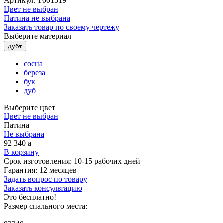
Артикул:
Т001319
Цвет не выбран
Патина не выбрана
Заказать товар по своему чертежу
Выберите материал
дуб
▾
сосна
береза
бук
дуб
Выберите цвет
Цвет не выбран
Патина
Не выбрана
92 340
a
В корзину
Срок изготовления:
10-15 рабочих дней
Гарантия:
12 месяцев
Задать вопрос по товару
Заказать консультацию
Это бесплатно!
Размер спального места: