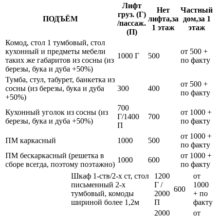
Лифт
Нет
Частный
груз. (Г)
ПОДЪЁМ
лифта,за
дом,за 1
/пассаж.
1 этаж
этаж
(П)
Комод, стол 1 тумбовый, стол
кухонный и предметы мебели
от 500 +
1000 Г
500
таких же габаритов из сосны (из
по факту
березы, бука и дуба +50%)
Тумба, стул, табурет, банкетка из
от 500 +
сосны (из березы, бука и дуба
300
400
по факту
+50%)
700
Кухонный уголок из сосны (из
от 1000 +
Г/1400
700
березы, бука и дуба +50%)
по факту
П
от 1000 +
ПМ каркасный
1000
500
по факту
ПМ бескаркасный (решетка в
от 1000 +
1000
600
сборе всегда, поэтому поэтажно)
по факту
Шкаф 1-ств/2-х ст, стол
1200
от
письменный 2-х
Г /
1000
600
тумбовый, комоды
2000
+ по
шириной более 1,2м
П
факту
2000
от