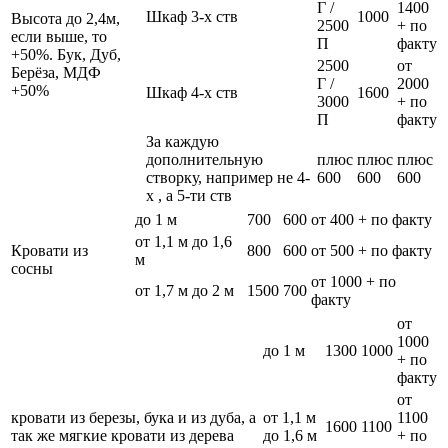
Г /
1400
Шкаф 3-х ств
1000
Высота до 2,4м,
2500
+ по
если выше, то
П
факту
+50%. Бук, Дуб,
2500
от
Берёза, МДФ
Г /
2000
+50%
Шкаф 4-х ств
1600
3000
+ по
П
факту
За каждую
дополнительную
плюс
плюс
плюс
створку, например не 4-
600
600
600
х , а 5-ти ств
до 1 м
700
600
от 400 + по факту
от 1,1 м до 1,6
Кровати из
800
600
от 500 + по факту
м
сосны
от 1000 + по
от 1,7 м до 2 м
1500
700
факту
от
1000
до 1 м
1300
1000
+ по
факту
от
кровати из березы, бука и из дуба, а
от 1,1 м
1100
1600
1100
так же мягкие кровати из дерева
до 1,6 м
+ по