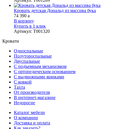
Артикул
:
Т001289
Кровать детская Дональд из массива бука
74 390
a
В корзину
Купить в 1 клик
Артикул
:
Т001320
Кровати
Односпальные
Полутороспальные
Двуспальные
С подъемным механизмом
С ортопедическим основанием
С выдвижными ящиками
С ковкой
Тахта
От производителя
В интернет-магазине
Недорогие
Каталог мебели
О компании
Доставка и оплата
Как заказать?