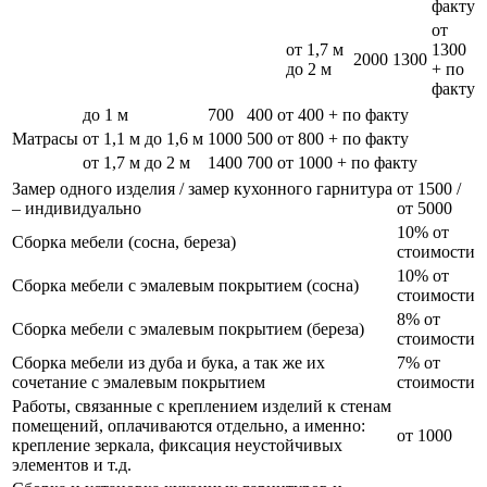
факту
от
от 1,7 м
1300
2000
1300
до 2 м
+ по
факту
до 1 м
700
400
от 400 + по факту
Матрасы
от 1,1 м до 1,6 м
1000
500
от 800 + по факту
от 1,7 м до 2 м
1400
700
от 1000 + по факту
Замер одного изделия / замер кухонного гарнитура
от 1500 /
– индивидуально
от 5000
10% от
Сборка мебели (сосна, береза)
стоимости
10% от
Сборка мебели с эмалевым покрытием (сосна)
стоимости
8% от
Сборка мебели с эмалевым покрытием (береза)
стоимости
Сборка мебели из дуба и бука, а так же их
7% от
сочетание с эмалевым покрытием
стоимости
Работы, связанные с креплением изделий к стенам
помещений, оплачиваются отдельно, а именно:
от 1000
крепление зеркала, фиксация неустойчивых
элементов и т.д.