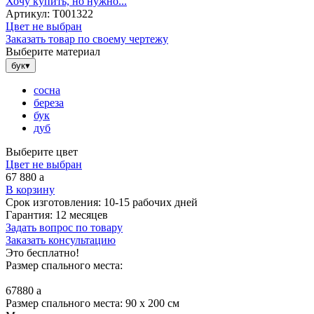
Хочу купить, но нужно...
Артикул:
Т001322
Цвет не выбран
Заказать товар по своему чертежу
Выберите материал
бук
▾
сосна
береза
бук
дуб
Выберите цвет
Цвет не выбран
67 880
a
В корзину
Срок изготовления:
10-15 рабочих дней
Гарантия:
12 месяцев
Задать вопрос по товару
Заказать консультацию
Это бесплатно!
Размер спального места:
67880
a
Размер спального места: 90 x 200 см