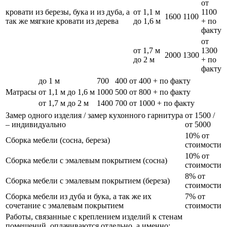
от
кровати из березы, бука и из дуба, а
от 1,1 м
1100
1600
1100
так же мягкие кровати из дерева
до 1,6 м
+ по
факту
от
от 1,7 м
1300
2000
1300
до 2 м
+ по
факту
до 1 м
700
400
от 400 + по факту
Матрасы
от 1,1 м до 1,6 м
1000
500
от 800 + по факту
от 1,7 м до 2 м
1400
700
от 1000 + по факту
Замер одного изделия / замер кухонного гарнитура
от 1500 /
– индивидуально
от 5000
10% от
Сборка мебели (сосна, береза)
стоимости
10% от
Сборка мебели с эмалевым покрытием (сосна)
стоимости
8% от
Сборка мебели с эмалевым покрытием (береза)
стоимости
Сборка мебели из дуба и бука, а так же их
7% от
сочетание с эмалевым покрытием
стоимости
Работы, связанные с креплением изделий к стенам
помещений, оплачиваются отдельно, а именно: