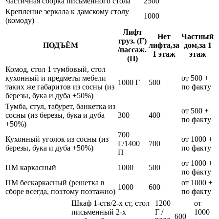
Частичная сборка письменного стола
2500
Крепление зеркала к дамскому столу
1000
(комоду)
Лифт
Нет
Частный
груз. (Г)
ПОДЪЁМ
лифта,за
дом,за 1
/пассаж.
1 этаж
этаж
(П)
Комод, стол 1 тумбовый, стол
кухонный и предметы мебели
от 500 +
1000 Г
500
таких же габаритов из сосны (из
по факту
березы, бука и дуба +50%)
Тумба, стул, табурет, банкетка из
от 500 +
сосны (из березы, бука и дуба
300
400
по факту
+50%)
700
Кухонный уголок из сосны (из
от 1000 +
Г/1400
700
березы, бука и дуба +50%)
по факту
П
от 1000 +
ПМ каркасный
1000
500
по факту
ПМ бескаркасный (решетка в
от 1000 +
1000
600
сборе всегда, поэтому поэтажно)
по факту
Шкаф 1-ств/2-х ст, стол
1200
от
письменный 2-х
Г /
1000
600