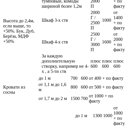
тумбовый, комоды
2000
+ по
шириной более 1,2м
П
факту
2000
от
Г /
1400
Шкаф 3-х ств
1000
Высота до 2,4м,
2500
+ по
если выше, то
П
факту
+50%. Бук, Дуб,
2500
от
Берёза, МДФ
Г /
2000
+50%
Шкаф 4-х ств
1600
3000
+ по
П
факту
За каждую
дополнительную
плюс
плюс
плюс
створку, например не 4-
600
600
600
х , а 5-ти ств
до 1 м
700
600
от 400 + по факту
от 1,1 м до 1,6
Кровати из
800
600
от 500 + по факту
м
сосны
от 1000 + по
от 1,7 м до 2 м
1500
700
факту
от
1000
до 1 м
1300
1000
+ по
факту