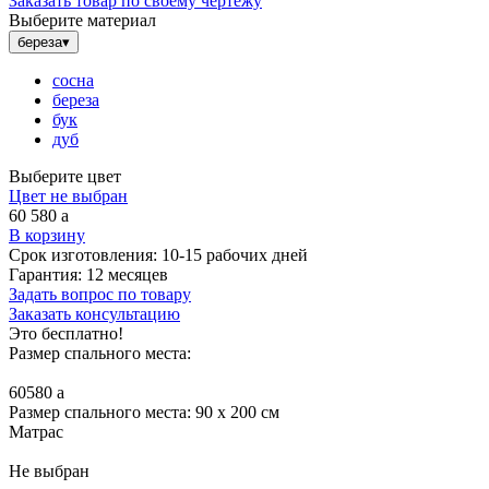
Заказать товар по своему чертежу
Выберите материал
береза
▾
сосна
береза
бук
дуб
Выберите цвет
Цвет не выбран
60 580
a
В корзину
Срок изготовления:
10-15 рабочих дней
Гарантия:
12 месяцев
Задать вопрос по товару
Заказать консультацию
Это бесплатно!
Размер спального места:
60580
a
Размер спального места: 90 x 200 см
Матрас
Не выбран