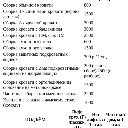
Сборка обычной кровати
800
Сборка 3-х спинчатой кровати (верона,
1500
детская)
Сборка 2-х ярусной кровати
3000
Сборка кровати с балдахином
3000
Сборка кровати с ПМ, с бк ПМ
2500
Сборка кухонного стола
600
Сборка кухонного уголка
1500
Сборка выкатных подкроватных
300 р / 1 ящ
ящиков
200 (если в
Сборка кровати с 2-мя подкроватными
сборе)/2500 (в
ящиками на направляющих
разборе)
Сборка кровати с ортопедическим
1500
основание на металлокаркасе
Частичная сборка письменного стола
2500
Крепление зеркала к дамскому столу
1000
(комоду)
Лифт
Нет
Частный
груз. (Г)
ПОДЪЁМ
лифта,за
дом,за 1
/пассаж.
1 этаж
этаж
(П)