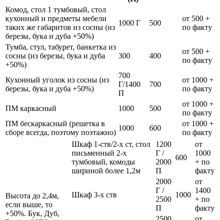
Комод, стол 1 тумбовый, стол
кухонный и предметы мебели
от 500 +
1000 Г
500
таких же габаритов из сосны (из
по факту
березы, бука и дуба +50%)
Тумба, стул, табурет, банкетка из
от 500 +
сосны (из березы, бука и дуба
300
400
по факту
+50%)
700
Кухонный уголок из сосны (из
от 1000 +
Г/1400
700
березы, бука и дуба +50%)
по факту
П
от 1000 +
ПМ каркасный
1000
500
по факту
ПМ бескаркасный (решетка в
от 1000 +
1000
600
сборе всегда, поэтому поэтажно)
по факту
Шкаф 1-ств/2-х ст, стол
1200
от
письменный 2-х
Г /
1000
600
тумбовый, комоды
2000
+ по
шириной более 1,2м
П
факту
2000
от
Г /
1400
Шкаф 3-х ств
1000
Высота до 2,4м,
2500
+ по
если выше, то
П
факту
+50%. Бук, Дуб,
2500
от