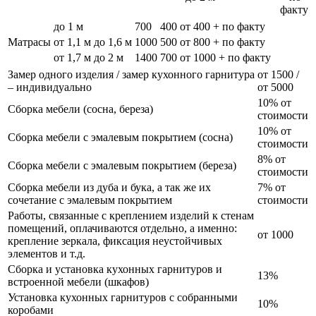
факту
до 1 м
700
400
от 400 + по факту
Матрасы
от 1,1 м до 1,6 м
1000
500
от 800 + по факту
от 1,7 м до 2 м
1400
700
от 1000 + по факту
Замер одного изделия / замер кухонного гарнитура
от 1500 /
– индивидуально
от 5000
10% от
Сборка мебели (сосна, береза)
стоимости
10% от
Сборка мебели с эмалевым покрытием (сосна)
стоимости
8% от
Сборка мебели с эмалевым покрытием (береза)
стоимости
Сборка мебели из дуба и бука, а так же их
7% от
сочетание с эмалевым покрытием
стоимости
Работы, связанные с креплением изделий к стенам
помещений, оплачиваются отдельно, а именно:
от 1000
крепление зеркала, фиксация неустойчивых
элементов и т.д.
Сборка и установка кухонных гарнитуров и
13%
встроенной мебели (шкафов)
Установка кухонных гарнитуров с собранными
10%
коробами