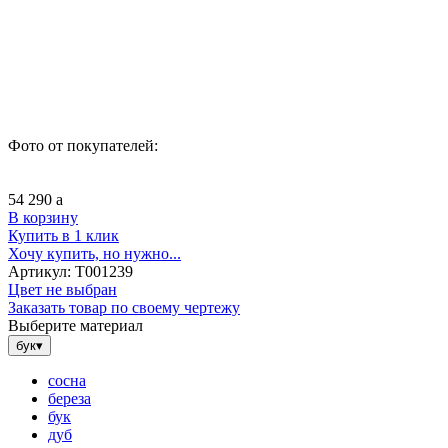
Фото от покупателей:
54 290
a
В корзину
Купить в 1 клик
Хочу купить, но нужно...
Артикул:
Т001239
Цвет не выбран
Заказать товар по своему чертежу
Выберите материал
бук
▾
сосна
береза
бук
дуб