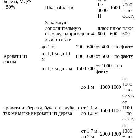
Берёза, МДФ
Г /
2000
+50%
Шкаф 4-х ств
1600
3000
+ по
П
факту
За каждую
дополнительную
плюс
плюс
плюс
створку, например не 4-
600
600
600
х , а 5-ти ств
до 1 м
700
600
от 400 + по факту
от 1,1 м до 1,6
Кровати из
800
600
от 500 + по факту
м
сосны
от 1000 + по
от 1,7 м до 2 м
1500
700
факту
от
1000
до 1 м
1300
1000
+ по
факту
от
кровати из березы, бука и из дуба, а
от 1,1 м
1100
1600
1100
так же мягкие кровати из дерева
до 1,6 м
+ по
факту
от
от 1,7 м
1300
2000
1300
до 2 м
+ по