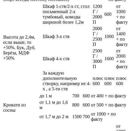
Шкаф 1-ств/2-х ст, стол
1200
от
письменный 2-х
Г /
1000
600
тумбовый, комоды
2000
+ по
шириной более 1,2м
П
факту
2000
от
Г /
1400
Шкаф 3-х ств
1000
Высота до 2,4м,
2500
+ по
если выше, то
П
факту
+50%. Бук, Дуб,
2500
от
Берёза, МДФ
Г /
2000
+50%
Шкаф 4-х ств
1600
3000
+ по
П
факту
За каждую
дополнительную
плюс
плюс
плюс
створку, например не 4-
600
600
600
х , а 5-ти ств
до 1 м
700
600
от 400 + по факту
от 1,1 м до 1,6
Кровати из
800
600
от 500 + по факту
м
сосны
от 1000 + по
от 1,7 м до 2 м
1500
700
факту
от