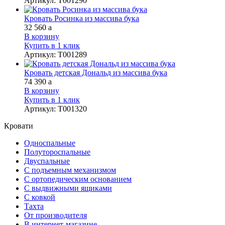
Артикул
:
Т001290
Кровать Росинка из массива бука
32 560
a
В корзину
Купить в 1 клик
Артикул
:
Т001289
Кровать детская Дональд из массива бука
74 390
a
В корзину
Купить в 1 клик
Артикул
:
Т001320
Кровати
Односпальные
Полутороспальные
Двуспальные
С подъемным механизмом
С ортопедическим основанием
С выдвижными ящиками
С ковкой
Тахта
От производителя
В интернет-магазине