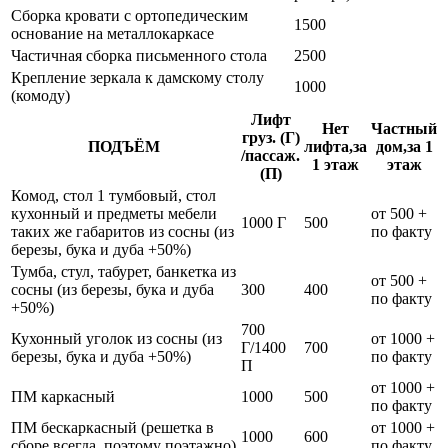
Сборка кровати с ортопедическим
1500
основание на металлокаркасе
Частичная сборка письменного стола
2500
Крепление зеркала к дамскому столу
1000
(комоду)
Лифт
Нет
Частный
груз. (Г)
ПОДЪЁМ
лифта,за
дом,за 1
/пассаж.
1 этаж
этаж
(П)
Комод, стол 1 тумбовый, стол
кухонный и предметы мебели
от 500 +
1000 Г
500
таких же габаритов из сосны (из
по факту
березы, бука и дуба +50%)
Тумба, стул, табурет, банкетка из
от 500 +
сосны (из березы, бука и дуба
300
400
по факту
+50%)
700
Кухонный уголок из сосны (из
от 1000 +
Г/1400
700
березы, бука и дуба +50%)
по факту
П
от 1000 +
ПМ каркасный
1000
500
по факту
ПМ бескаркасный (решетка в
от 1000 +
1000
600
сборе всегда, поэтому поэтажно)
по факту