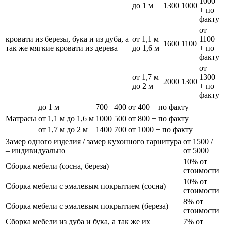
1000
до 1 м
1300
1000
+ по
факту
от
кровати из березы, бука и из дуба, а
от 1,1 м
1100
1600
1100
так же мягкие кровати из дерева
до 1,6 м
+ по
факту
от
от 1,7 м
1300
2000
1300
до 2 м
+ по
факту
до 1 м
700
400
от 400 + по факту
Матрасы
от 1,1 м до 1,6 м
1000
500
от 800 + по факту
от 1,7 м до 2 м
1400
700
от 1000 + по факту
Замер одного изделия / замер кухонного гарнитура
от 1500 /
– индивидуально
от 5000
10% от
Сборка мебели (сосна, береза)
стоимости
10% от
Сборка мебели с эмалевым покрытием (сосна)
стоимости
8% от
Сборка мебели с эмалевым покрытием (береза)
стоимости
Сборка мебели из дуба и бука, а так же их
7% от