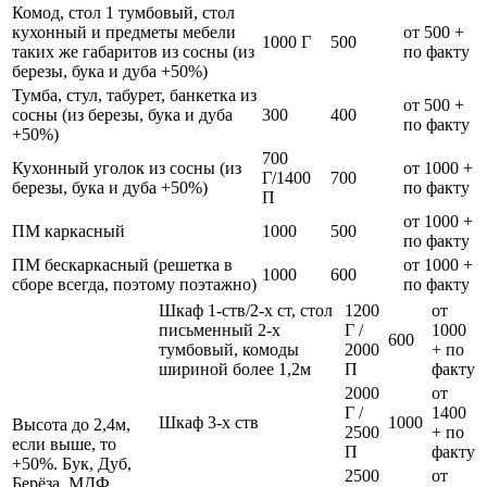
Комод, стол 1 тумбовый, стол
кухонный и предметы мебели
от 500 +
1000 Г
500
таких же габаритов из сосны (из
по факту
березы, бука и дуба +50%)
Тумба, стул, табурет, банкетка из
от 500 +
сосны (из березы, бука и дуба
300
400
по факту
+50%)
700
Кухонный уголок из сосны (из
от 1000 +
Г/1400
700
березы, бука и дуба +50%)
по факту
П
от 1000 +
ПМ каркасный
1000
500
по факту
ПМ бескаркасный (решетка в
от 1000 +
1000
600
сборе всегда, поэтому поэтажно)
по факту
Шкаф 1-ств/2-х ст, стол
1200
от
письменный 2-х
Г /
1000
600
тумбовый, комоды
2000
+ по
шириной более 1,2м
П
факту
2000
от
Г /
1400
Шкаф 3-х ств
1000
Высота до 2,4м,
2500
+ по
если выше, то
П
факту
+50%. Бук, Дуб,
2500
от
Берёза, МДФ