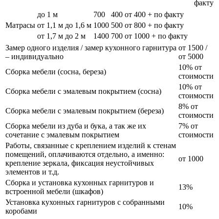
факту
до 1 м
700
400
от 400 + по факту
Матрасы
от 1,1 м до 1,6 м
1000
500
от 800 + по факту
от 1,7 м до 2 м
1400
700
от 1000 + по факту
Замер одного изделия / замер кухонного гарнитура
от 1500 /
– индивидуально
от 5000
10% от
Сборка мебели (сосна, береза)
стоимости
10% от
Сборка мебели с эмалевым покрытием (сосна)
стоимости
8% от
Сборка мебели с эмалевым покрытием (береза)
стоимости
Сборка мебели из дуба и бука, а так же их
7% от
сочетание с эмалевым покрытием
стоимости
Работы, связанные с креплением изделий к стенам
помещений, оплачиваются отдельно, а именно:
от 1000
крепление зеркала, фиксация неустойчивых
элементов и т.д.
Сборка и установка кухонных гарнитуров и
13%
встроенной мебели (шкафов)
Установка кухонных гарнитуров с собранными
10%
коробами