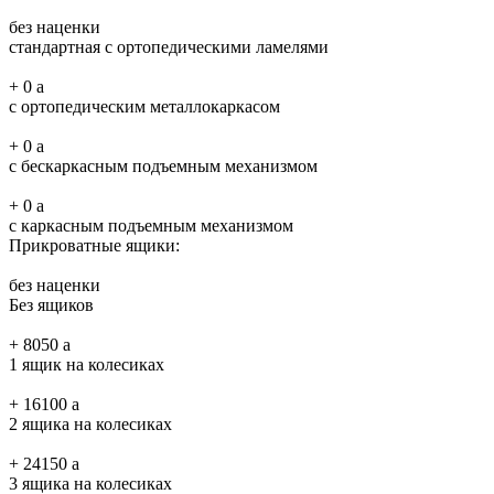
без наценки
стандартная с ортопедическими ламелями
+
0
a
с ортопедическим металлокаркасом
+
0
a
с бескаркасным подъемным механизмом
+
0
a
с каркасным подъемным механизмом
Прикроватные ящики:
без наценки
Без ящиков
+
8050
a
1 ящик на колесиках
+
16100
a
2 ящика на колесиках
+
24150
a
3 ящика на колесиках