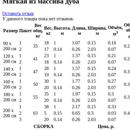
Мягкая из массива дуба
Оставить отзыв
У данного товара пока нет отзывов.
Об
Вес
Объём,
Вес,
Высота,
Длина,
Ширина,
о
Размер
Пакет
общ,
3
кг
м
м
м
м
кг
1
18
1
1.07
0.15
0.16
90 x
35
0.2
200 см
2
17
0.14
0.26
2.03
0.07
1
23
1
1.37
0.15
0.21
120 x
41
0.2
200 см
2
18
0.14
0.26
2.03
0.07
1
28
1
1.57
0.15
0.24
140 x
47
0.3
200 см
2
19
0.14
0.26
2.03
0.07
1
30
1
1.77
0.15
0.27
160 x
50
0.3
200 см
2
20
0.14
0.26
2.03
0.07
1
35
1
1.97
0.15
0.3
180 x
55
0.3
200 см
2
20
0.14
0.26
2.03
0.07
1
38
1
2.17
0.15
0.33
200 x
2
63
5
0.15
0.65
0.3
0.03
0.4
200 см
3
20
0.14
0.26
2.03
0.07
СБОРКА
Цена, р.