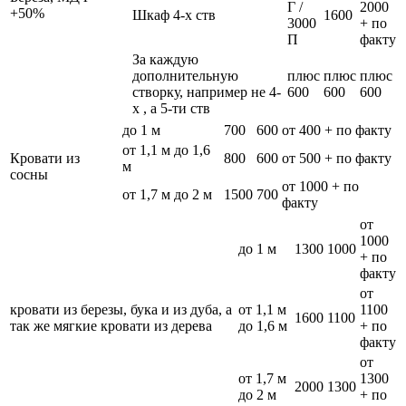
Г /
2000
+50%
Шкаф 4-х ств
1600
3000
+ по
П
факту
За каждую
дополнительную
плюс
плюс
плюс
створку, например не 4-
600
600
600
х , а 5-ти ств
до 1 м
700
600
от 400 + по факту
от 1,1 м до 1,6
Кровати из
800
600
от 500 + по факту
м
сосны
от 1000 + по
от 1,7 м до 2 м
1500
700
факту
от
1000
до 1 м
1300
1000
+ по
факту
от
кровати из березы, бука и из дуба, а
от 1,1 м
1100
1600
1100
так же мягкие кровати из дерева
до 1,6 м
+ по
факту
от
от 1,7 м
1300
2000
1300
до 2 м
+ по