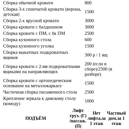
Сборка обычной кровати
800
Сборка 3-х спинчатой кровати (верона,
1500
детская)
Сборка 2-х ярусной кровати
3000
Сборка кровати с балдахином
3000
Сборка кровати с ПМ, с бк ПМ
2500
Сборка кухонного стола
600
Сборка кухонного уголка
1500
Сборка выкатных подкроватных
300 р / 1 ящ
ящиков
200 (если в
Сборка кровати с 2-мя подкроватными
сборе)/2500 (в
ящиками на направляющих
разборе)
Сборка кровати с ортопедическим
1500
основание на металлокаркасе
Частичная сборка письменного стола
2500
Крепление зеркала к дамскому столу
1000
(комоду)
Лифт
Нет
Частный
груз. (Г)
ПОДЪЁМ
лифта,за
дом,за 1
/пассаж.
1 этаж
этаж
(П)