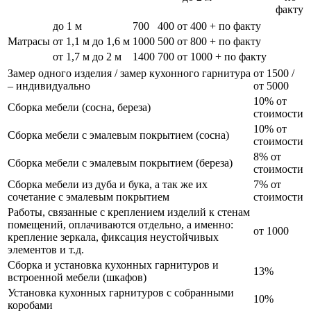
факту
до 1 м
700
400
от 400 + по факту
Матрасы
от 1,1 м до 1,6 м
1000
500
от 800 + по факту
от 1,7 м до 2 м
1400
700
от 1000 + по факту
Замер одного изделия / замер кухонного гарнитура
от 1500 /
– индивидуально
от 5000
10% от
Сборка мебели (сосна, береза)
стоимости
10% от
Сборка мебели с эмалевым покрытием (сосна)
стоимости
8% от
Сборка мебели с эмалевым покрытием (береза)
стоимости
Сборка мебели из дуба и бука, а так же их
7% от
сочетание с эмалевым покрытием
стоимости
Работы, связанные с креплением изделий к стенам
помещений, оплачиваются отдельно, а именно:
от 1000
крепление зеркала, фиксация неустойчивых
элементов и т.д.
Сборка и установка кухонных гарнитуров и
13%
встроенной мебели (шкафов)
Установка кухонных гарнитуров с собранными
10%
коробами