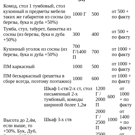
Комод, стол 1 тумбовый, стол
кухонный и предметы мебели
от 500 +
1000 Г
500
таких же габаритов из сосны (из
по факту
березы, бука и дуба +50%)
Тумба, стул, табурет, банкетка из
от 500 +
сосны (из березы, бука и дуба
300
400
по факту
+50%)
700
Кухонный уголок из сосны (из
от 1000 +
Г/1400
700
березы, бука и дуба +50%)
по факту
П
от 1000 +
ПМ каркасный
1000
500
по факту
ПМ бескаркасный (решетка в
от 1000 +
1000
600
сборе всегда, поэтому поэтажно)
по факту
Шкаф 1-ств/2-х ст, стол
1200
от
письменный 2-х
Г /
1000
600
тумбовый, комоды
2000
+ по
шириной более 1,2м
П
факту
2000
от
Г /
1400
Шкаф 3-х ств
1000
Высота до 2,4м,
2500
+ по
если выше, то
П
факту
+50%. Бук, Дуб,
2500
от