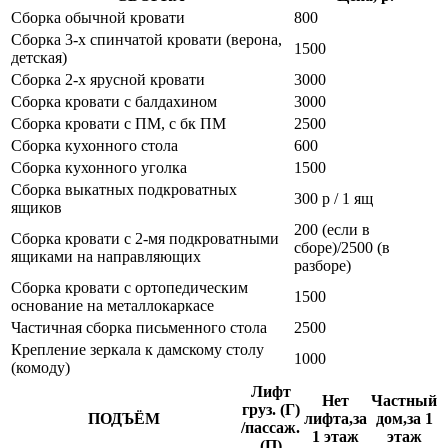
Сборка обычной кровати
800
Сборка 3-х спинчатой кровати (верона,
1500
детская)
Сборка 2-х ярусной кровати
3000
Сборка кровати с балдахином
3000
Сборка кровати с ПМ, с бк ПМ
2500
Сборка кухонного стола
600
Сборка кухонного уголка
1500
Сборка выкатных подкроватных
300 р / 1 ящ
ящиков
200 (если в
Сборка кровати с 2-мя подкроватными
сборе)/2500 (в
ящиками на направляющих
разборе)
Сборка кровати с ортопедическим
1500
основание на металлокаркасе
Частичная сборка письменного стола
2500
Крепление зеркала к дамскому столу
1000
(комоду)
Лифт
Нет
Частный
груз. (Г)
ПОДЪЁМ
лифта,за
дом,за 1
/пассаж.
1 этаж
этаж
(П)