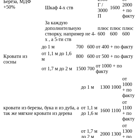
Берёза, МДФ
Г /
2000
+50%
Шкаф 4-х ств
1600
3000
+ по
П
факту
За каждую
дополнительную
плюс
плюс
плюс
створку, например не 4-
600
600
600
х , а 5-ти ств
до 1 м
700
600
от 400 + по факту
от 1,1 м до 1,6
Кровати из
800
600
от 500 + по факту
м
сосны
от 1000 + по
от 1,7 м до 2 м
1500
700
факту
от
1000
до 1 м
1300
1000
+ по
факту
от
кровати из березы, бука и из дуба, а
от 1,1 м
1100
1600
1100
так же мягкие кровати из дерева
до 1,6 м
+ по
факту
от
от 1,7 м
1300
2000
1300
до 2 м
+ по