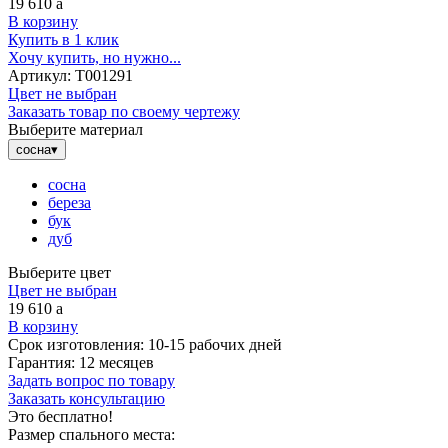
19 610
a
В корзину
Купить в 1 клик
Хочу купить, но нужно...
Артикул:
Т001291
Цвет не выбран
Заказать товар по своему чертежу
Выберите материал
сосна
▾
сосна
береза
бук
дуб
Выберите цвет
Цвет не выбран
19 610
a
В корзину
Срок изготовления:
10-15 рабочих дней
Гарантия:
12 месяцев
Задать вопрос по товару
Заказать консультацию
Это бесплатно!
Размер спального места: