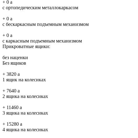
+
0
a
с ортопедическим металлокаркасом
+
0
a
с бескаркасным подъемным механизмом
+
0
a
с каркасным подъемным механизмом
Прикроватные ящики:
без наценки
Без ящиков
+
3820
a
1 ящик на колесиках
+
7640
a
2 ящика на колесиках
+
11460
a
3 ящика на колесиках
+
15280
a
4 ящика на колесиках