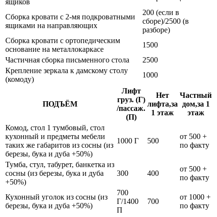
ящиков
200 (если в
Сборка кровати с 2-мя подкроватными
сборе)/2500 (в
ящиками на направляющих
разборе)
Сборка кровати с ортопедическим
1500
основание на металлокаркасе
Частичная сборка письменного стола
2500
Крепление зеркала к дамскому столу
1000
(комоду)
Лифт
Нет
Частный
груз. (Г)
ПОДЪЁМ
лифта,за
дом,за 1
/пассаж.
1 этаж
этаж
(П)
Комод, стол 1 тумбовый, стол
кухонный и предметы мебели
от 500 +
1000 Г
500
таких же габаритов из сосны (из
по факту
березы, бука и дуба +50%)
Тумба, стул, табурет, банкетка из
от 500 +
сосны (из березы, бука и дуба
300
400
по факту
+50%)
700
Кухонный уголок из сосны (из
от 1000 +
Г/1400
700
березы, бука и дуба +50%)
по факту
П