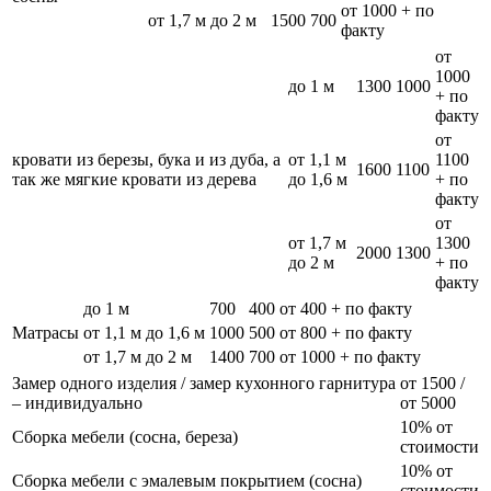
от 1000 + по
от 1,7 м до 2 м
1500
700
факту
от
1000
до 1 м
1300
1000
+ по
факту
от
кровати из березы, бука и из дуба, а
от 1,1 м
1100
1600
1100
так же мягкие кровати из дерева
до 1,6 м
+ по
факту
от
от 1,7 м
1300
2000
1300
до 2 м
+ по
факту
до 1 м
700
400
от 400 + по факту
Матрасы
от 1,1 м до 1,6 м
1000
500
от 800 + по факту
от 1,7 м до 2 м
1400
700
от 1000 + по факту
Замер одного изделия / замер кухонного гарнитура
от 1500 /
– индивидуально
от 5000
10% от
Сборка мебели (сосна, береза)
стоимости
10% от
Сборка мебели с эмалевым покрытием (сосна)
стоимости