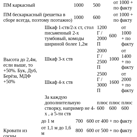
от 1000 +
ПМ каркасный
1000
500
по факту
ПМ бескаркасный (решетка в
от 1000 +
1000
600
сборе всегда, поэтому поэтажно)
по факту
Шкаф 1-ств/2-х ст, стол
1200
от
письменный 2-х
Г /
1000
600
тумбовый, комоды
2000
+ по
шириной более 1,2м
П
факту
2000
от
Г /
1400
Шкаф 3-х ств
1000
Высота до 2,4м,
2500
+ по
если выше, то
П
факту
+50%. Бук, Дуб,
2500
от
Берёза, МДФ
Г /
2000
+50%
Шкаф 4-х ств
1600
3000
+ по
П
факту
За каждую
дополнительную
плюс
плюс
плюс
створку, например не 4-
600
600
600
х , а 5-ти ств
до 1 м
700
600
от 400 + по факту
от 1,1 м до 1,6
Кровати из
800
600
от 500 + по факту
м
сосны