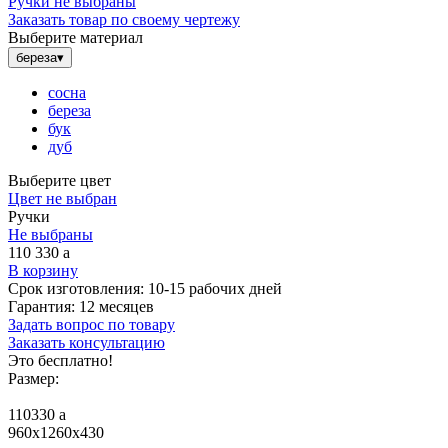
Ручки не выбраны
Заказать товар по своему чертежу
Выберите материал
береза
▾
сосна
береза
бук
дуб
Выберите цвет
Цвет не выбран
Ручки
Не выбраны
110 330
a
В корзину
Срок изготовления:
10-15 рабочих дней
Гарантия:
12 месяцев
Задать вопрос по товару
Заказать консультацию
Это бесплатно!
Размер:
110330
a
960x1260x430