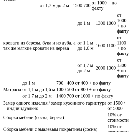
от 1000 + по
от 1,7 м до 2 м
1500
700
факту
от
1000
до 1 м
1300
1000
+ по
факту
от
кровати из березы, бука и из дуба, а
от 1,1 м
1100
1600
1100
так же мягкие кровати из дерева
до 1,6 м
+ по
факту
от
от 1,7 м
1300
2000
1300
до 2 м
+ по
факту
до 1 м
700
400
от 400 + по факту
Матрасы
от 1,1 м до 1,6 м
1000
500
от 800 + по факту
от 1,7 м до 2 м
1400
700
от 1000 + по факту
Замер одного изделия / замер кухонного гарнитура
от 1500 /
– индивидуально
от 5000
10% от
Сборка мебели (сосна, береза)
стоимости
10% от
Сборка мебели с эмалевым покрытием (сосна)
стоимости