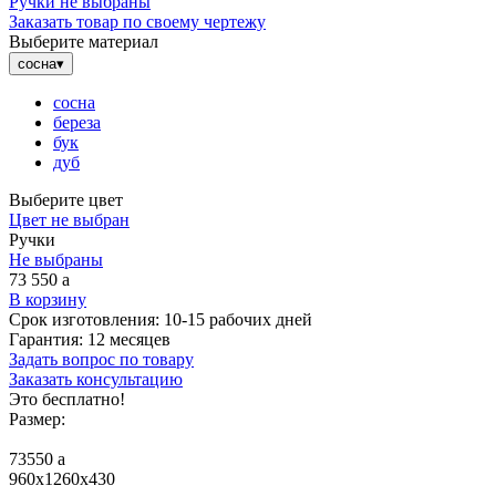
Ручки не выбраны
Заказать товар по своему чертежу
Выберите материал
сосна
▾
сосна
береза
бук
дуб
Выберите цвет
Цвет не выбран
Ручки
Не выбраны
73 550
a
В корзину
Срок изготовления:
10-15 рабочих дней
Гарантия:
12 месяцев
Задать вопрос по товару
Заказать консультацию
Это бесплатно!
Размер:
73550
a
960x1260x430