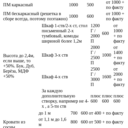
от 1000 +
ПМ каркасный
1000
500
по факту
ПМ бескаркасный (решетка в
от 1000 +
1000
600
сборе всегда, поэтому поэтажно)
по факту
Шкаф 1-ств/2-х ст, стол
1200
от
письменный 2-х
Г /
1000
600
тумбовый, комоды
2000
+ по
шириной более 1,2м
П
факту
2000
от
Г /
1400
Шкаф 3-х ств
1000
Высота до 2,4м,
2500
+ по
если выше, то
П
факту
+50%. Бук, Дуб,
2500
от
Берёза, МДФ
Г /
2000
+50%
Шкаф 4-х ств
1600
3000
+ по
П
факту
За каждую
дополнительную
плюс
плюс
плюс
створку, например не 4-
600
600
600
х , а 5-ти ств
до 1 м
700
600
от 400 + по факту
от 1,1 м до 1,6
Кровати из
800
600
от 500 + по факту
м
сосны