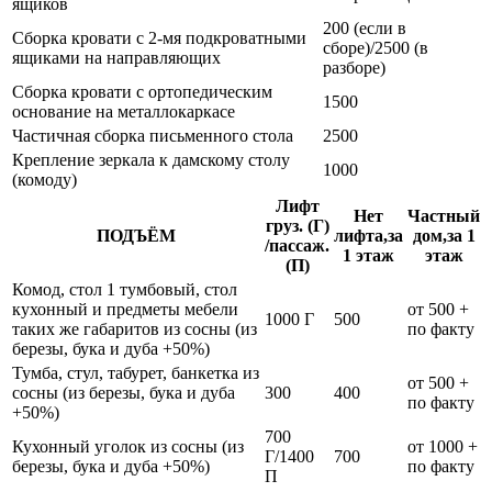
ящиков
200 (если в
Сборка кровати с 2-мя подкроватными
сборе)/2500 (в
ящиками на направляющих
разборе)
Сборка кровати с ортопедическим
1500
основание на металлокаркасе
Частичная сборка письменного стола
2500
Крепление зеркала к дамскому столу
1000
(комоду)
Лифт
Нет
Частный
груз. (Г)
ПОДЪЁМ
лифта,за
дом,за 1
/пассаж.
1 этаж
этаж
(П)
Комод, стол 1 тумбовый, стол
кухонный и предметы мебели
от 500 +
1000 Г
500
таких же габаритов из сосны (из
по факту
березы, бука и дуба +50%)
Тумба, стул, табурет, банкетка из
от 500 +
сосны (из березы, бука и дуба
300
400
по факту
+50%)
700
Кухонный уголок из сосны (из
от 1000 +
Г/1400
700
березы, бука и дуба +50%)
по факту
П