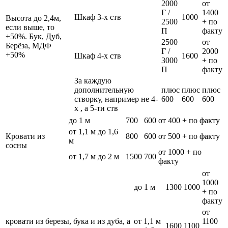
2000
от
Г /
1400
Шкаф 3-х ств
1000
Высота до 2,4м,
2500
+ по
если выше, то
П
факту
+50%. Бук, Дуб,
2500
от
Берёза, МДФ
Г /
2000
+50%
Шкаф 4-х ств
1600
3000
+ по
П
факту
За каждую
дополнительную
плюс
плюс
плюс
створку, например не 4-
600
600
600
х , а 5-ти ств
до 1 м
700
600
от 400 + по факту
от 1,1 м до 1,6
Кровати из
800
600
от 500 + по факту
м
сосны
от 1000 + по
от 1,7 м до 2 м
1500
700
факту
от
1000
до 1 м
1300
1000
+ по
факту
от
кровати из березы, бука и из дуба, а
от 1,1 м
1100
1600
1100