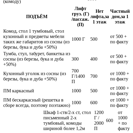
(комоду)
Лифт
Нет
Частный
груз. (Г)
ПОДЪЁМ
лифта,за
дом,за 1
/пассаж.
1 этаж
этаж
(П)
Комод, стол 1 тумбовый, стол
кухонный и предметы мебели
от 500 +
1000 Г
500
таких же габаритов из сосны (из
по факту
березы, бука и дуба +50%)
Тумба, стул, табурет, банкетка из
от 500 +
сосны (из березы, бука и дуба
300
400
по факту
+50%)
700
Кухонный уголок из сосны (из
от 1000 +
Г/1400
700
березы, бука и дуба +50%)
по факту
П
от 1000 +
ПМ каркасный
1000
500
по факту
ПМ бескаркасный (решетка в
от 1000 +
1000
600
сборе всегда, поэтому поэтажно)
по факту
Шкаф 1-ств/2-х ст, стол
1200
от
письменный 2-х
Г /
1000
600
тумбовый, комоды
2000
+ по
шириной более 1,2м
П
факту