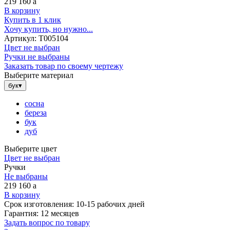
219 160
a
В корзину
Купить в 1 клик
Хочу купить, но нужно...
Артикул:
Т005104
Цвет не выбран
Ручки не выбраны
Заказать товар по своему чертежу
Выберите материал
бук
▾
сосна
береза
бук
дуб
Выберите цвет
Цвет не выбран
Ручки
Не выбраны
219 160
a
В корзину
Срок изготовления:
10-15 рабочих дней
Гарантия:
12 месяцев
Задать вопрос по товару