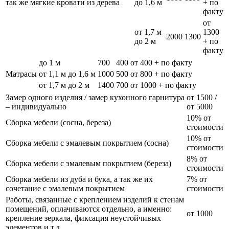
так же мягкие кровати из дерева
до 1,6 м
+ по
факту
от
от 1,7 м
1300
2000
1300
до 2 м
+ по
факту
до 1 м
700
400
от 400 + по факту
Матрасы
от 1,1 м до 1,6 м
1000
500
от 800 + по факту
от 1,7 м до 2 м
1400
700
от 1000 + по факту
Замер одного изделия / замер кухонного гарнитура
от 1500 /
– индивидуально
от 5000
10% от
Сборка мебели (сосна, береза)
стоимости
10% от
Сборка мебели с эмалевым покрытием (сосна)
стоимости
8% от
Сборка мебели с эмалевым покрытием (береза)
стоимости
Сборка мебели из дуба и бука, а так же их
7% от
сочетание с эмалевым покрытием
стоимости
Работы, связанные с креплением изделий к стенам
помещений, оплачиваются отдельно, а именно:
от 1000
крепление зеркала, фиксация неустойчивых
элементов и т.д.