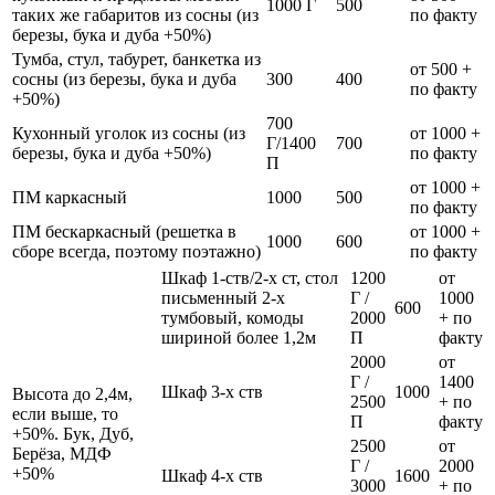
1000 Г
500
таких же габаритов из сосны (из
по факту
березы, бука и дуба +50%)
Тумба, стул, табурет, банкетка из
от 500 +
сосны (из березы, бука и дуба
300
400
по факту
+50%)
700
Кухонный уголок из сосны (из
от 1000 +
Г/1400
700
березы, бука и дуба +50%)
по факту
П
от 1000 +
ПМ каркасный
1000
500
по факту
ПМ бескаркасный (решетка в
от 1000 +
1000
600
сборе всегда, поэтому поэтажно)
по факту
Шкаф 1-ств/2-х ст, стол
1200
от
письменный 2-х
Г /
1000
600
тумбовый, комоды
2000
+ по
шириной более 1,2м
П
факту
2000
от
Г /
1400
Шкаф 3-х ств
1000
Высота до 2,4м,
2500
+ по
если выше, то
П
факту
+50%. Бук, Дуб,
2500
от
Берёза, МДФ
Г /
2000
+50%
Шкаф 4-х ств
1600
3000
+ по