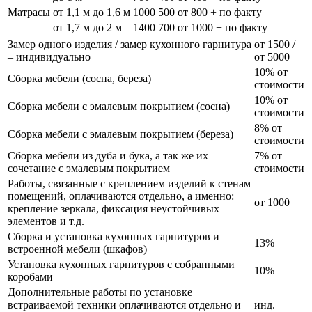
Матрасы
от 1,1 м до 1,6 м
1000
500
от 800 + по факту
от 1,7 м до 2 м
1400
700
от 1000 + по факту
Замер одного изделия / замер кухонного гарнитура
от 1500 /
– индивидуально
от 5000
10% от
Сборка мебели (сосна, береза)
стоимости
10% от
Сборка мебели с эмалевым покрытием (сосна)
стоимости
8% от
Сборка мебели с эмалевым покрытием (береза)
стоимости
Сборка мебели из дуба и бука, а так же их
7% от
сочетание с эмалевым покрытием
стоимости
Работы, связанные с креплением изделий к стенам
помещений, оплачиваются отдельно, а именно:
от 1000
крепление зеркала, фиксация неустойчивых
элементов и т.д.
Сборка и установка кухонных гарнитуров и
13%
встроенной мебели (шкафов)
Установка кухонных гарнитуров с собранными
10%
коробами
Дополнительные работы по установке
встраиваемой техники оплачиваются отдельно и
инд.