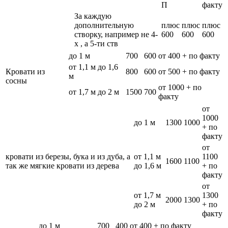
П
факту
За каждую
дополнительную
плюс
плюс
плюс
створку, например не 4-
600
600
600
х , а 5-ти ств
до 1 м
700
600
от 400 + по факту
от 1,1 м до 1,6
Кровати из
800
600
от 500 + по факту
м
сосны
от 1000 + по
от 1,7 м до 2 м
1500
700
факту
от
1000
до 1 м
1300
1000
+ по
факту
от
кровати из березы, бука и из дуба, а
от 1,1 м
1100
1600
1100
так же мягкие кровати из дерева
до 1,6 м
+ по
факту
от
от 1,7 м
1300
2000
1300
до 2 м
+ по
факту
до 1 м
700
400
от 400 + по факту