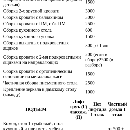
1500
детская)
Сборка 2-х ярусной кровати
3000
Сборка кровати с балдахином
3000
Сборка кровати с ПМ, с бк ПМ
2500
Сборка кухонного стола
600
Сборка кухонного уголка
1500
Сборка выкатных подкроватных
300 р / 1 ящ
ящиков
200 (если в
Сборка кровати с 2-мя подкроватными
сборе)/2500 (в
ящиками на направляющих
разборе)
Сборка кровати с ортопедическим
1500
основание на металлокаркасе
Частичная сборка письменного стола
2500
Крепление зеркала к дамскому столу
1000
(комоду)
Лифт
Нет
Частный
груз. (Г)
ПОДЪЁМ
лифта,за
дом,за 1
/пассаж.
1 этаж
этаж
(П)
Комод, стол 1 тумбовый, стол
кухонный и предметы мебели
от 500 +