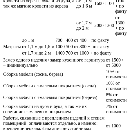
кровати из березы, бука и из дуба, а
от 1,1 м
1100
1600
1100
так же мягкие кровати из дерева
до 1,6 м
+ по
факту
от
от 1,7 м
1300
2000
1300
до 2 м
+ по
факту
до 1 м
700
400
от 400 + по факту
Матрасы
от 1,1 м до 1,6 м
1000
500
от 800 + по факту
от 1,7 м до 2 м
1400
700
от 1000 + по факту
Замер одного изделия / замер кухонного гарнитура
от 1500 /
– индивидуально
от 5000
10% от
Сборка мебели (сосна, береза)
стоимости
10% от
Сборка мебели с эмалевым покрытием (сосна)
стоимости
8% от
Сборка мебели с эмалевым покрытием (береза)
стоимости
Сборка мебели из дуба и бука, а так же их
7% от
сочетание с эмалевым покрытием
стоимости
Работы, связанные с креплением изделий к стенам
помещений, оплачиваются отдельно, а именно:
от 1000
крепление зеркала, фиксация неустойчивых