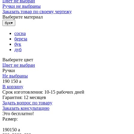
Цвет не выбран
Ручки не выбраны
Заказать товар по своему чертежу
Выберите материал
бук
▾
сосна
береза
бук
дуб
Выберите цвет
Цвет не выбран
Ручки
Не выбраны
190 150
a
В корзину
Срок изготовления:
10-15 рабочих дней
Гарантия:
12 месяцев
Задать вопрос по товару
Заказать консультацию
Это бесплатно!
Размер:
190150
a