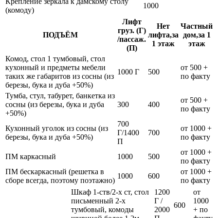
Крепление зеркала к дамскому столу
1000
(комоду)
Лифт
Нет
Частный
груз. (Г)
ПОДЪЁМ
лифта,за
дом,за 1
/пассаж.
1 этаж
этаж
(П)
Комод, стол 1 тумбовый, стол
кухонный и предметы мебели
от 500 +
1000 Г
500
таких же габаритов из сосны (из
по факту
березы, бука и дуба +50%)
Тумба, стул, табурет, банкетка из
от 500 +
сосны (из березы, бука и дуба
300
400
по факту
+50%)
700
Кухонный уголок из сосны (из
от 1000 +
Г/1400
700
березы, бука и дуба +50%)
по факту
П
от 1000 +
ПМ каркасный
1000
500
по факту
ПМ бескаркасный (решетка в
от 1000 +
1000
600
сборе всегда, поэтому поэтажно)
по факту
Шкаф 1-ств/2-х ст, стол
1200
от
письменный 2-х
Г /
1000
600
тумбовый, комоды
2000
+ по