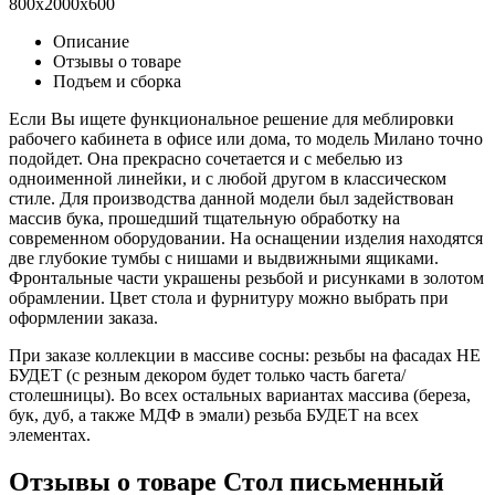
800x2000x600
Описание
Отзывы о товаре
Подъем и сборка
Если Вы ищете функциональное решение для меблировки
рабочего кабинета в офисе или дома, то модель Милано точно
подойдет. Она прекрасно сочетается и с мебелью из
одноименной линейки, и с любой другом в классическом
стиле. Для производства данной модели был задействован
массив бука, прошедший тщательную обработку на
современном оборудовании. На оснащении изделия находятся
две глубокие тумбы с нишами и выдвижными ящиками.
Фронтальные части украшены резьбой и рисунками в золотом
обрамлении. Цвет стола и фурнитуру можно выбрать при
оформлении заказа.
При заказе коллекции в массиве сосны: резьбы на фасадах НЕ
БУДЕТ (с резным декором будет только часть багета/
столешницы). Во всех остальных вариантах массива (береза,
бук, дуб, а также МДФ в эмали) резьба БУДЕТ на всех
элементах.
Отзывы о товаре Стол письменный