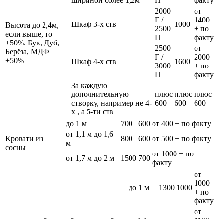
шириной более 1,2м
П
факту
2000
от
Г /
1400
Шкаф 3-х ств
1000
Высота до 2,4м,
2500
+ по
если выше, то
П
факту
+50%. Бук, Дуб,
2500
от
Берёза, МДФ
Г /
2000
+50%
Шкаф 4-х ств
1600
3000
+ по
П
факту
За каждую
дополнительную
плюс
плюс
плюс
створку, например не 4-
600
600
600
х , а 5-ти ств
до 1 м
700
600
от 400 + по факту
от 1,1 м до 1,6
Кровати из
800
600
от 500 + по факту
м
сосны
от 1000 + по
от 1,7 м до 2 м
1500
700
факту
от
1000
до 1 м
1300
1000
+ по
факту
от